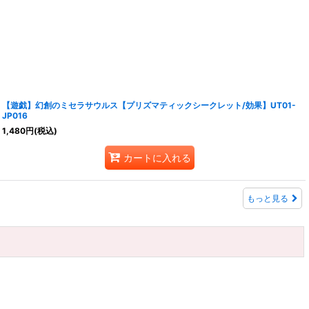
【遊戯】幻創のミセラサウルス【プリズマティックシークレット/効果】UT01-
JP016
1,480
円
(税込)
カートに入れる
もっと見る