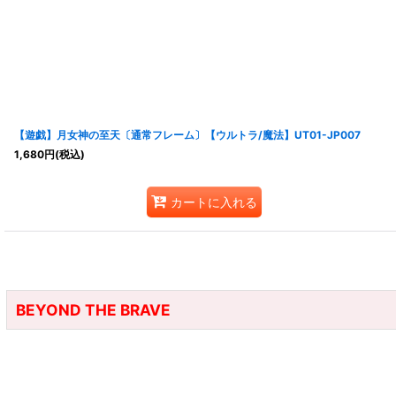
【遊戯】月女神の至天〔通常フレーム〕【ウルトラ/魔法】UT01-JP007
1,680
円
(税込)
カートに入れる
BEYOND THE BRAVE