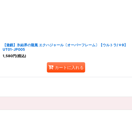
【遊戯】氷結界の龍胤 エクハジャール〔オーバーフレーム〕【ウルトラ/☆9】
UT01-JP005
1,580
円
(税込)
カートに入れる