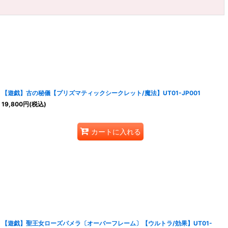
【遊戯】古の秘儀【プリズマティックシークレット/魔法】UT01-JP001
19,800
円
(税込)
カートに入れる
【遊戯】聖王女ローズパメラ〔オーバーフレーム〕【ウルトラ/効果】UT01-