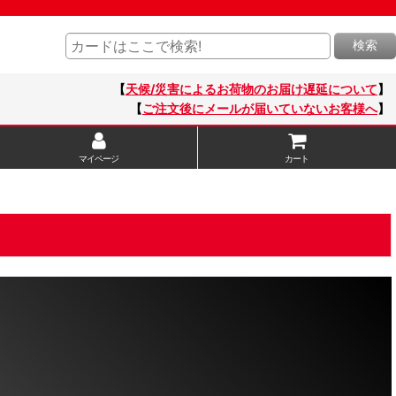
検索
【
天候/災害によるお荷物のお届け遅延について
】
【
ご注文後にメールが届いていないお客様へ
】
マイページ
カート