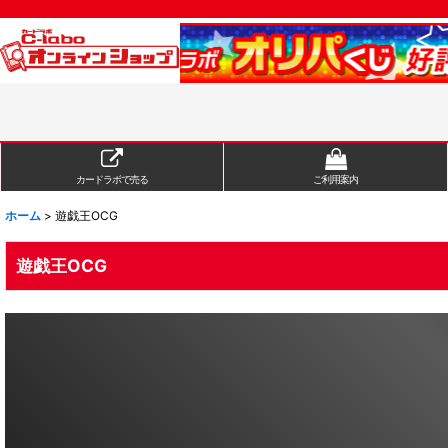
カードラボで売る
ご利用案内
ホーム
>
遊戯王OCG
遊戯王OCG