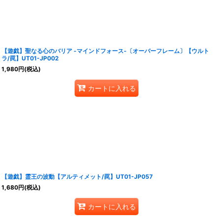
【遊戯】聖なる心のバリア -マインドフォース-〔オーバーフレーム〕【ウルト
ラ/罠】UT01-JP002
1,980
円
(税込)
カートに入れる
【遊戯】霊王の波動【アルティメット/罠】UT01-JP057
1,680
円
(税込)
カートに入れる