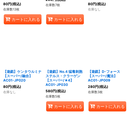
80
円
(税込)
80
円
(税込)
在庫数7枚
在庫数13枚
在庫なし
カートに入れる
カートに入れる
【遊戯】ケンタウルミナ
【遊戯】No.4 猛毒刺胞
【遊戯】D-フォース
【スーパー/融合】
ステルス・クラーゲン
【スーパー/魔法】
AC01-JP020
【スーパー/★4】
AC01-JP009
AC01-JP030
80
円
(税込)
280
円
(税込)
580
円
(税込)
在庫なし
在庫数3枚
在庫数5枚
カートに入れる
カートに入れる