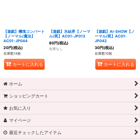
【遊戯】機塊コンバート
【遊戯】氷結界【ノーマ
【遊戯】Ai-SHOW【ノ
【ノーマル/魔法】
ル/罠】AC01-JP013
ーマル/罠】AC01-
AC01-JP044
JP042
80
円
(税込)
20
円
(税込)
30
円
(税込)
在庫なし
在庫数14枚
在庫数10枚
カートに入れる
カートに入れる
ホーム
ショッピングカート
お気に入り
マイページ
最近チェックしたアイテム