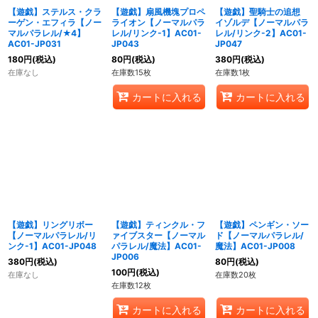
【遊戯】ステルス・クラ
【遊戯】扇風機塊プロペ
【遊戯】聖騎士の追想
ーゲン・エフィラ【ノー
ライオン【ノーマルパラ
イゾルデ【ノーマルパラ
マルパラレル/★4】
レル/リンク-1】AC01-
レル/リンク-2】AC01-
AC01-JP031
JP043
JP047
180
円
(税込)
80
円
(税込)
380
円
(税込)
在庫なし
在庫数15枚
在庫数1枚
カートに入れる
カートに入れる
【遊戯】リングリボー
【遊戯】ティンクル・フ
【遊戯】ペンギン・ソー
【ノーマルパラレル/リ
ァイブスター【ノーマル
ド【ノーマルパラレル/
ンク-1】AC01-JP048
パラレル/魔法】AC01-
魔法】AC01-JP008
JP006
380
円
(税込)
80
円
(税込)
100
円
(税込)
在庫なし
在庫数20枚
在庫数12枚
カートに入れる
カートに入れる