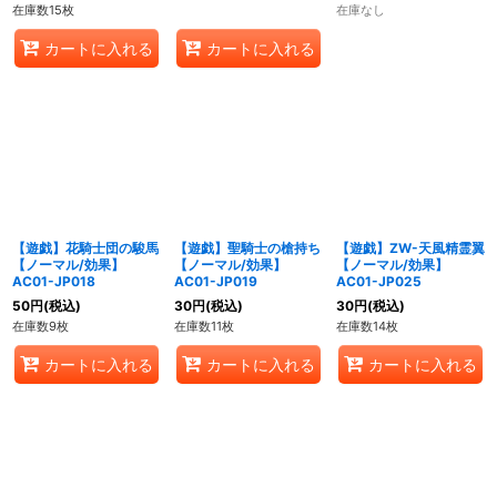
在庫数15枚
在庫なし
カートに入れる
カートに入れる
【遊戯】花騎士団の駿馬
【遊戯】聖騎士の槍持ち
【遊戯】ZW-天風精霊翼
【ノーマル/効果】
【ノーマル/効果】
【ノーマル/効果】
AC01-JP018
AC01-JP019
AC01-JP025
50
円
(税込)
30
円
(税込)
30
円
(税込)
在庫数9枚
在庫数11枚
在庫数14枚
カートに入れる
カートに入れる
カートに入れる