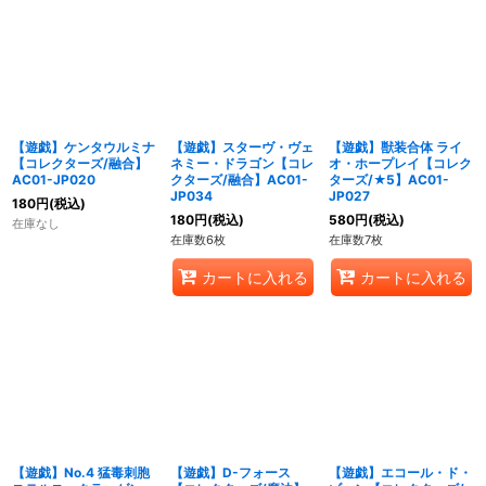
【遊戯】ケンタウルミナ
【遊戯】スターヴ・ヴェ
【遊戯】獣装合体 ライ
【コレクターズ/融合】
ネミー・ドラゴン【コレ
オ・ホープレイ【コレク
AC01-JP020
クターズ/融合】AC01-
ターズ/★5】AC01-
JP034
JP027
180
円
(税込)
180
円
(税込)
580
円
(税込)
在庫なし
在庫数6枚
在庫数7枚
カートに入れる
カートに入れる
【遊戯】No.4 猛毒刺胞
【遊戯】D-フォース
【遊戯】エコール・ド・