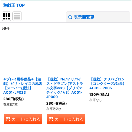
遊戯王 TOP
表示順変更
閉じる
99
件
表示数
:
在庫あり
並び順
:
絞り込む
※プレイ用特価品※【遊
【遊戯】No.17 リバイ
【遊戯】クリバビロン
戯】ピリ・レイスの地図
ス・ドラゴン(アストラ
【コレクターズ/効果】
【スーパー/魔法】
ル文字ver.)【プリズマ
AC01-JP005
AC01-JP023
ティック/★3】AC01-
180
円
(税込)
JP000
280
円
(税込)
在庫なし
280
円
(税込)
在庫数1枚
在庫数2枚
カートに入れる
カートに入れる