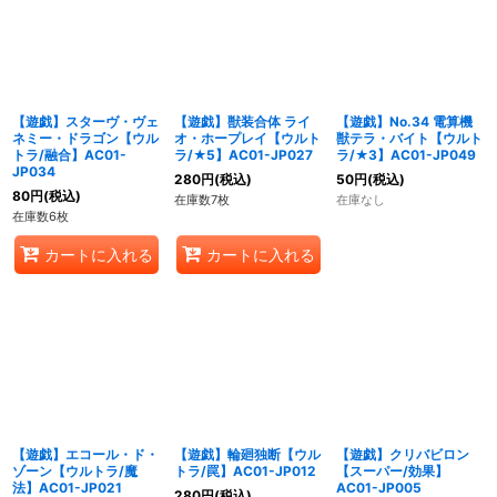
【遊戯】スターヴ・ヴェ
【遊戯】獣装合体 ライ
【遊戯】No.34 電算機
ネミー・ドラゴン【ウル
オ・ホープレイ【ウルト
獣テラ・バイト【ウルト
トラ/融合】AC01-
ラ/★5】AC01-JP027
ラ/★3】AC01-JP049
JP034
280
円
(税込)
50
円
(税込)
80
円
(税込)
在庫数7枚
在庫なし
在庫数6枚
カートに入れる
カートに入れる
【遊戯】エコール・ド・
【遊戯】輪廻独断【ウル
【遊戯】クリバビロン
ゾーン【ウルトラ/魔
トラ/罠】AC01-JP012
【スーパー/効果】
法】AC01-JP021
AC01-JP005
280
円
(税込)