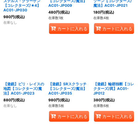
ステルス・クラーゲン
【コレクターズ/魔法】
ゾーン【コレクターズ/
【コレクターズ/★4】
AC01-JP009
魔法】AC01-JP021
AC01-JP030
480
円
(税込)
180
円
(税込)
980
円
(税込)
在庫数1枚
在庫数4枚
在庫なし
カートに入れる
カートに入れる
【遊戯】ピリ・レイスの
【遊戯】SRスクラッチ
【遊戯】輪廻独断【コレ
地図【コレクターズ/魔
【コレクターズ/魔法】
クターズ/罠】AC01-
法】AC01-JP023
AC01-JP035
JP012
880
円
(税込)
980
円
(税込)
380
円
(税込)
在庫なし
在庫数5枚
在庫数6枚
カートに入れる
カートに入れる