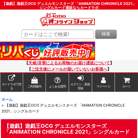
【遊戯】遊戯王OCG デュエルモンスターズ 「ANIMATION CHRONICLE 2021」
シングルカード通販ならカードラボ
検索
【
天候/災害によるお荷物のお届け遅延について
】
【
ご注文後にメールが届いていないお客様へ
】
カードラボで売
ログイン・新規
ご利用案内
よくある質問
マイページ
カート
る
登録
ホーム
>
【遊戯】遊戯王OCG デュエルモンスターズ 「ANIMATION CHRONICLE
2021」シングルカード
【遊戯】遊戯王OCG デュエルモンスターズ
「ANIMATION CHRONICLE 2021」シングルカード