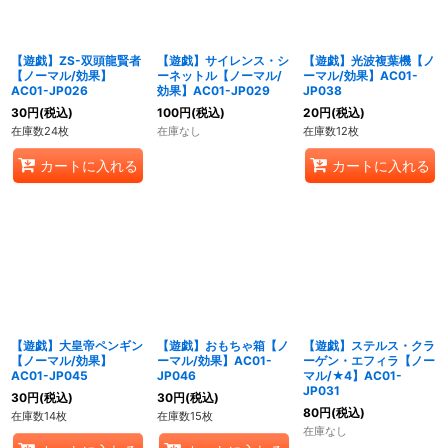
【遊戯】ZS-双頭龍賢者
【遊戯】サイレンス・シ
【遊戯】光波複葉機【ノ
【ノーマル/効果】
ーネットル【ノーマル/
ーマル/効果】AC01-
AC01-JP026
効果】AC01-JP029
JP038
30
円
(税込)
100
円
(税込)
20
円
(税込)
在庫数24枚
在庫なし
在庫数12枚
カートに入れる
カートに入れる
【遊戯】大皇帝ペンギン
【遊戯】おもちゃ箱【ノ
【遊戯】ステルス・クラ
【ノーマル/効果】
ーマル/効果】AC01-
ーゲン・エフィラ【ノー
AC01-JP045
JP046
マル/★4】AC01-
JP031
30
円
(税込)
30
円
(税込)
80
円
(税込)
在庫数14枚
在庫数15枚
在庫なし