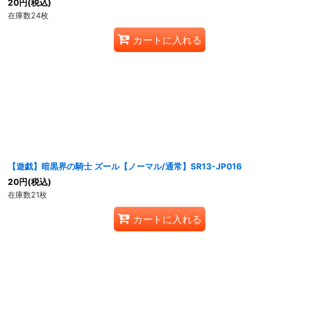
20
円
(税込)
在庫数24枚
カートに入れる
【遊戯】暗黒界の騎士 ズール【ノーマル/通常】SR13-JP016
20
円
(税込)
在庫数21枚
カートに入れる