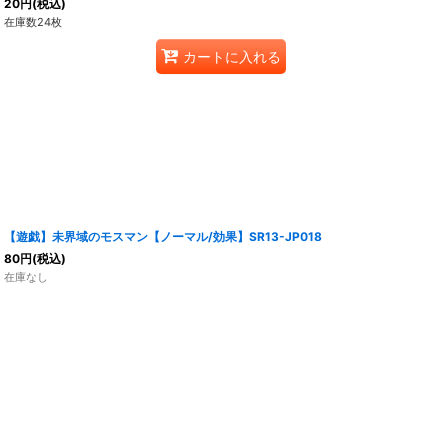
20
円
(税込)
在庫数24枚
カートに入れる
【遊戯】未界域のモスマン【ノーマル/効果】SR13-JP018
80
円
(税込)
在庫なし