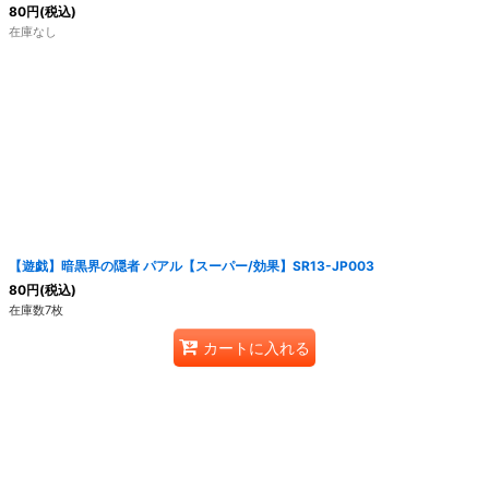
80
円
(税込)
在庫なし
【遊戯】暗黒界の隠者 パアル【スーパー/効果】SR13-JP003
80
円
(税込)
在庫数7枚
カートに入れる