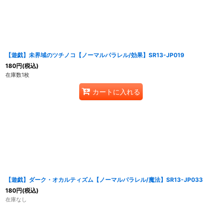
【遊戯】未界域のツチノコ【ノーマルパラレル/効果】SR13-JP019
180
円
(税込)
在庫数1枚
カートに入れる
【遊戯】ダーク・オカルティズム【ノーマルパラレル/魔法】SR13-JP033
180
円
(税込)
在庫なし