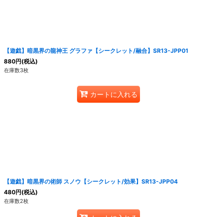
絞り込む
【遊戯】暗黒界の龍神王 グラファ【シークレット/融合】SR13-JPP01
880
円
(税込)
在庫数3枚
カートに入れる
【遊戯】暗黒界の術師 スノウ【シークレット/効果】SR13-JPP04
480
円
(税込)
在庫数2枚