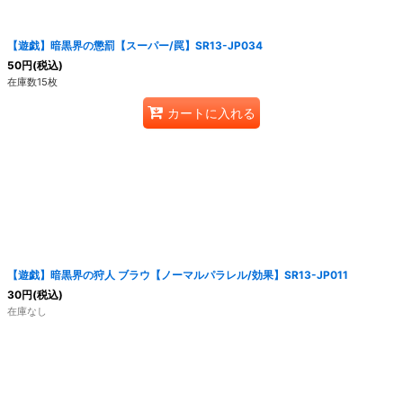
【遊戯】暗黒界の懲罰【スーパー/罠】SR13-JP034
50
円
(税込)
在庫数15枚
カートに入れる
【遊戯】暗黒界の狩人 ブラウ【ノーマルパラレル/効果】SR13-JP011
30
円
(税込)
在庫なし