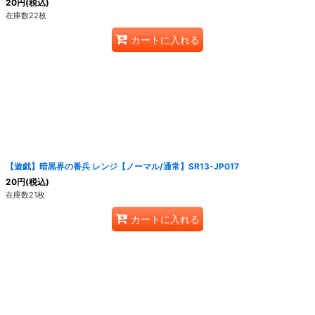
20
円
(税込)
在庫数22枚
カートに入れる
【遊戯】暗黒界の番兵 レンジ【ノーマル/通常】SR13-JP017
20
円
(税込)
在庫数21枚
カートに入れる