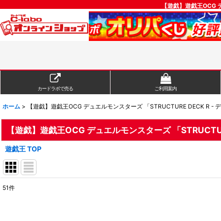
【遊戯】遊戯王OCG デ
カードラボで売る
ご利用案内
ホーム
>
【遊戯】遊戯王OCG デュエルモンスターズ 「STRUCTURE DECK R 
【遊戯】遊戯王OCG デュエルモンスターズ 「STRUCTUR
遊戯王 TOP
51
件
表示数
:
在庫あり