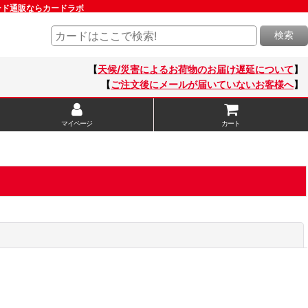
ルカード通販ならカードラボ
検索
【
天候/災害によるお荷物のお届け遅延について
】
【
ご注文後にメールが届いていないお客様へ
】
マイページ
カート
閉じる