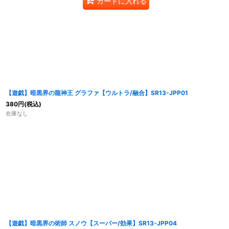
カートに入れる
【遊戯】暗黒界の龍神王 グラファ【ウルトラ/融合】SR13-JPP01
380
円
(税込)
在庫なし
【遊戯】暗黒界の術師 スノウ【スーパー/効果】SR13-JPP04