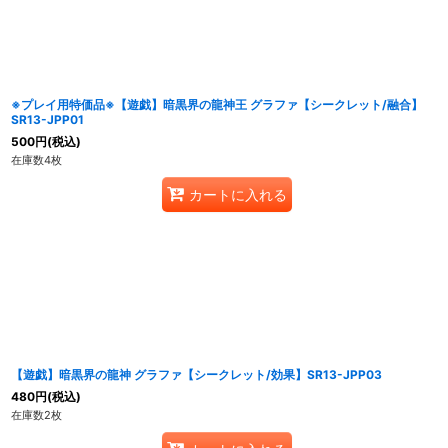
並び順
:
※プレイ用特価品※【遊戯】暗黒界の龍神王 グラファ【シークレット/融合】
SR13-JPP01
500
円
(税込)
在庫数4枚
カートに入れる
【遊戯】暗黒界の龍神 グラファ【シークレット/効果】SR13-JPP03
480
円
(税込)
在庫数2枚