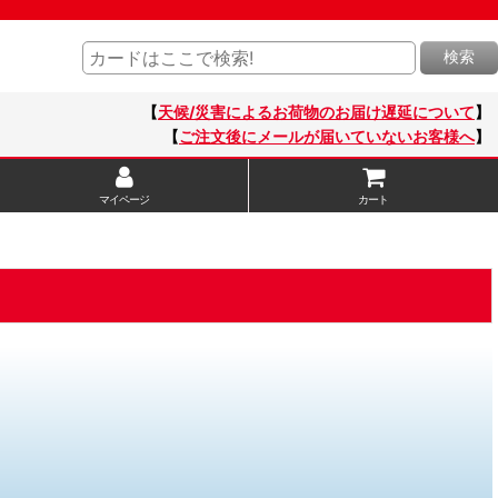
検索
【
天候/災害によるお荷物のお届け遅延について
】
【
ご注文後にメールが届いていないお客様へ
】
マイページ
カート