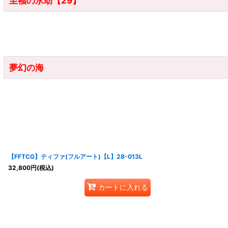
至福の永劫【29】
夢幻の海
【FFTCG】ティファ(フルアート)【L】28-013L
32,800
円
(税込)
カートに入れる