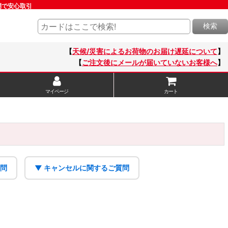
開で安心取引
検索
【
天候/災害によるお荷物のお届け遅延について
】
【
ご注文後にメールが届いていないお客様へ
】
マイページ
カート
質問
▼ キャンセルに関するご質問