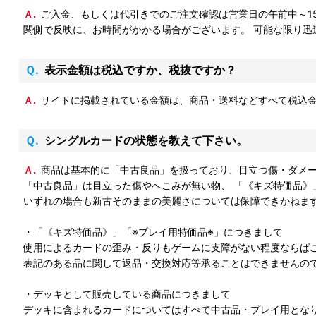
Ａ.ご入金、もしくは代引きでのご注文確認は営業日の午前中～15:00までに行っております。 それまでに上記確認できたものはご入金確認を送付の上で処理しておりますが、 特にご入金に於いて金融機
関側で反映に、お時間がかかる場合がございます。 可能な限り迅
Ｑ.表示金額は税込ですか、税抜ですか？
Ａ.サイトに掲載されている金額は、商品・送料などすべて税込
Ｑ.シングルカードの状態を教えて下さい。
Ａ.商品は基本的に「中古良品」を扱っており、目立つ傷・ダ
「中古良品」は目立った傷やへこみが無い物、 「《キズ特価品》
いずれの場合も新古そのままの美麗さについては保障できかねま
・「《キズ特価品》」「※プレイ用特価品※」につきまして
使用によるカードの歪み・反りもゲームに支障がない程度ならば
表記のある品に関して返品・交換対応等承ることはできませんの
・デッキとして販売している商品につきまして
デッキに含まれるカードについてはすべて中古品・プレイ用とな