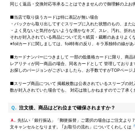
同じく返品・交換対応等承ることはできませんので御理解の上お
■当店で取り扱うカードは特に表記が無い場合
・パックから取り出してすぐスリーブに入れた状態のもの、また
・よく見ないと気付かないような僅かなキズ、スレ、汚れ、折れ
それが封入されている商品について元々紙質・裁断のあまりよくな
※foilカードに関しましては、foil特有の反り、キラ系独特の線
■カードナンバーにつきまして 一部の低価格カードに限り、商品
レアリティが同一商品の場合、同名カードとして 管理しておりま
お探しのバージョンがございましたら、お手数ですがTOPページ
■スリーブ商品について 掲載枚数は公表されているスリーブの封
数が封入されていた場合でも、 対応は致しかねますのでご了承く
Ｑ.注文後、商品はどれ位まで確保されますか？
Ａ.先払い「銀行振込」「郵便振替」ご選択の場合はご注文より７日以内にご入金をお願いしております。 期間内に上記ご入金がいただけない場合や、ご入力情報の不備などで発送が出来ない場合はご注
文キャンセルとなります。 ｢お取引の流れ」についてくわしくは