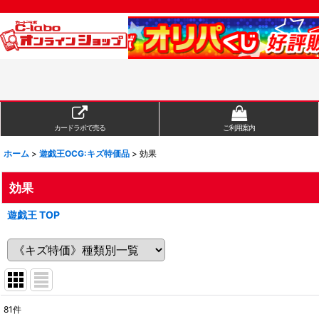
カードラボで売る
ご利用案内
ホーム
>
遊戯王OCG:キズ特価品
>
効果
効果
遊戯王 TOP
81
件