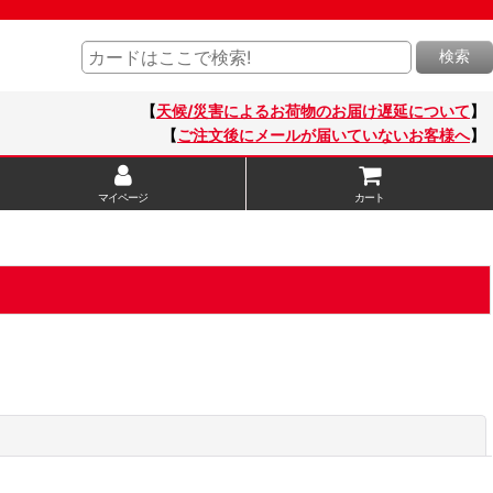
検索
【
天候/災害によるお荷物のお届け遅延について
】
【
ご注文後にメールが届いていないお客様へ
】
マイページ
カート
閉じる