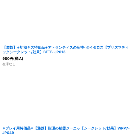
絞り込む
【遊戯】※初期キズ特価品※アトランティスの竜神-ダイダロス【プリズマティ
ックシークレット/効果】BETB-JP013
980
円
(税込)
在庫なし
※プレイ用特価品※【遊戯】指環の精霊ジーニャ【シークレット/効果】WPP7-
JP049