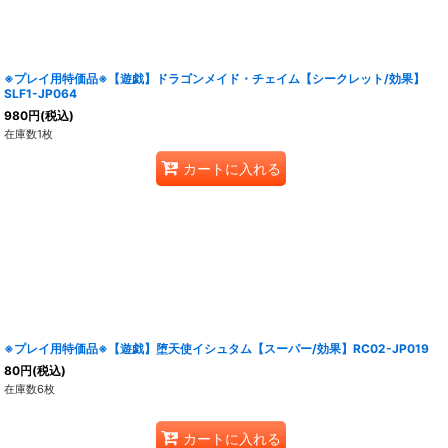
※プレイ用特価品※【遊戯】ドラゴンメイド・チェイム【シークレット/効果】
SLF1-JP064
980
円
(税込)
在庫数1枚
カートに入れる
※プレイ用特価品※【遊戯】堕天使イシュタム【スーパー/効果】RC02-JP019
80
円
(税込)
在庫数6枚
カートに入れる