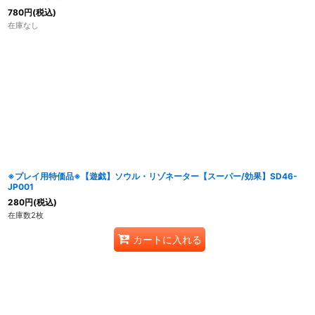
780
円
(税込)
在庫なし
※プレイ用特価品※【遊戯】ソウル・リゾネーター【スーパー/効果】SD46-
JP001
280
円
(税込)
在庫数2枚
カートに入れる