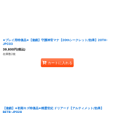
表示数
:
在庫あり
並び順
:
※プレイ用特価品※【遊戯】守護神官マナ【20thシークレット/効果】20TH-
JPC03
39,800
円
(税込)
在庫数2枚
カートに入れる
【遊戯】※初期キズ特価品※精霊世妃 ドリアード【アルティメット/効果】
BETB-JP028