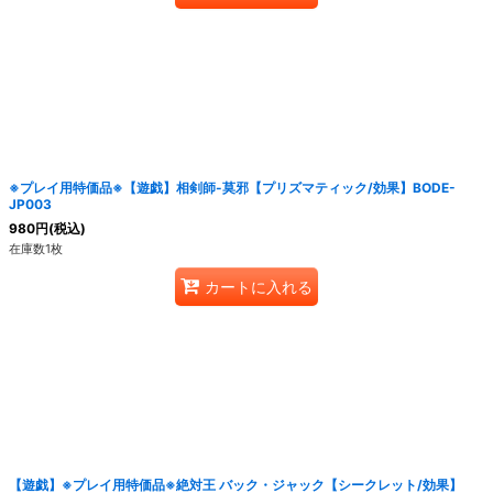
※プレイ用特価品※【遊戯】相剣師-莫邪【プリズマティック/効果】BODE-
JP003
980
円
(税込)
在庫数1枚
カートに入れる
【遊戯】※プレイ用特価品※絶対王 バック・ジャック【シークレット/効果】