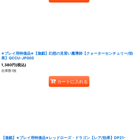
※プレイ用特価品※【遊戯】幻想の見習い魔導師【クォーターセンチュリー/効
果】QCCU-JP005
1,380
円
(税込)
在庫数1枚
カートに入れる
【遊戯】※プレイ用特価品※レッドローズ・ドラゴン【レア/効果】DP21-