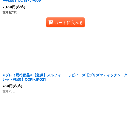
ー/効果】QCTB-JP009
2,180
円
(税込)
在庫数1枚
カートに入れる
※プレイ用特価品※【遊戯】メルフィー・ラビィーズ【プリズマティックシーク
レット/効果】CORI-JP021
780
円
(税込)
在庫なし