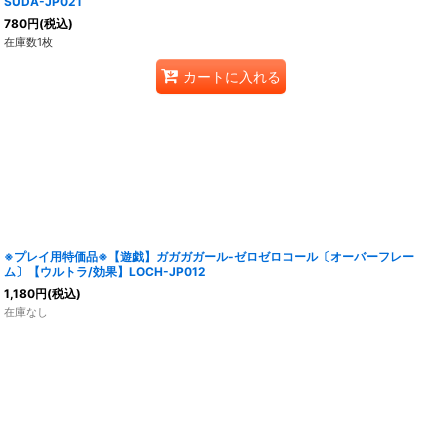
SUDA-JP021
780
円
(税込)
在庫数1枚
カートに入れる
※プレイ用特価品※【遊戯】ガガガガール-ゼロゼロコール〔オーバーフレー
ム〕【ウルトラ/効果】LOCH-JP012
1,180
円
(税込)
在庫なし