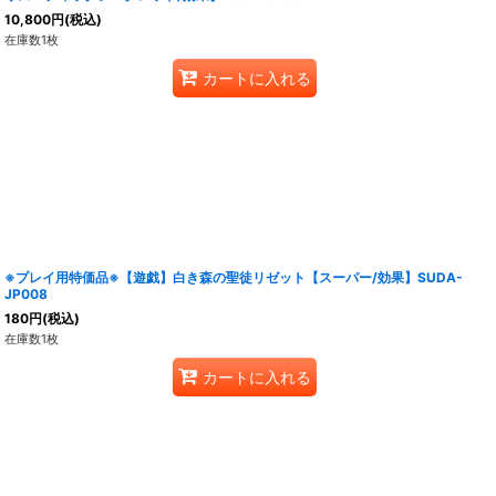
10,800
円
(税込)
在庫数1枚
カートに入れる
※プレイ用特価品※【遊戯】白き森の聖徒リゼット【スーパー/効果】SUDA-
JP008
180
円
(税込)
在庫数1枚
カートに入れる