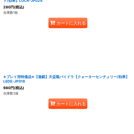
ト/効果】LOCR-JP024
280
円
(税込)
在庫数1枚
カートに入れる
※プレイ用特価品※【遊戯】天盃龍パイドラ【クォーターセンチュリー/効果】
LEDE-JP016
980
円
(税込)
在庫数2枚
カートに入れる