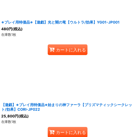
※プレイ用特価品※【遊戯】光と闇の竜【ウルトラ/効果】YG01-JP001
480
円
(税込)
在庫数1枚
カートに入れる
【遊戯】※プレイ用特価品※始まりの神ファーラ【プリズマティックシークレッ
ト/効果】CORI-JP022
25,800
円
(税込)
在庫数1枚
カートに入れる