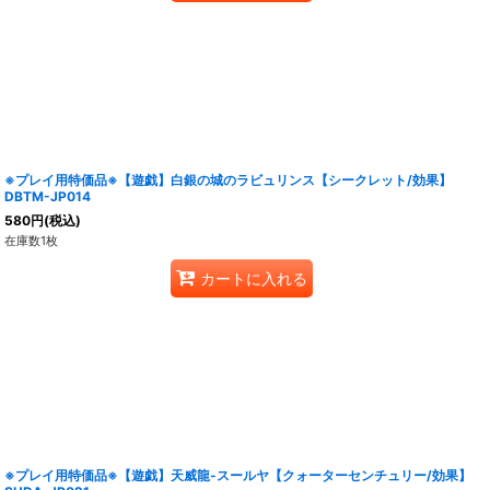
※プレイ用特価品※【遊戯】白銀の城のラビュリンス【シークレット/効果】
DBTM-JP014
580
円
(税込)
在庫数1枚
カートに入れる
※プレイ用特価品※【遊戯】天威龍-スールヤ【クォーターセンチュリー/効果】