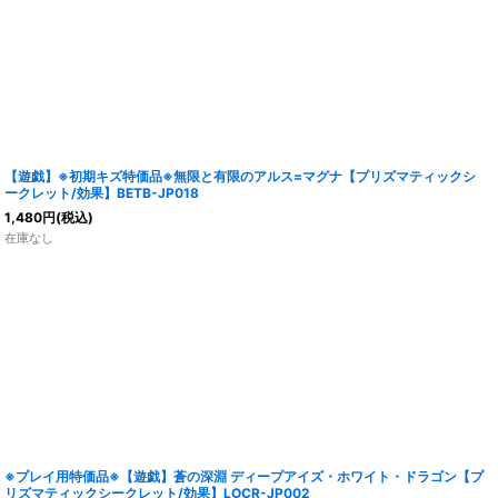
【遊戯】※初期キズ特価品※無限と有限のアルス=マグナ【プリズマティックシ
ークレット/効果】BETB-JP018
1,480
円
(税込)
在庫なし
※プレイ用特価品※【遊戯】蒼の深淵 ディープアイズ・ホワイト・ドラゴン【プ
リズマティックシークレット/効果】LOCR-JP002