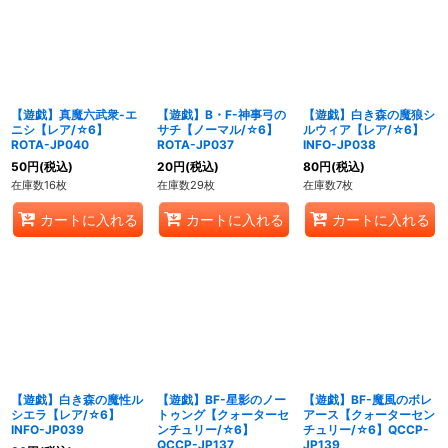
【遊戯】真魔六武衆-エ
【遊戯】B・F-神事弓の
【遊戯】白き森の魔狼シ
ニシ【レア/☆6】
サチ【ノーマル/☆6】
ルウィア【レア/☆6】
ROTA-JP040
ROTA-JP037
INFO-JP038
50
円
(税込)
20
円
(税込)
80
円
(税込)
在庫数16枚
在庫数29枚
在庫数7枚
カートに入れる
カートに入れる
カートに入れる
【遊戯】白き森の魔性ル
【遊戯】BF-星影のノー
【遊戯】BF-魔風のボレ
シエラ【レア/☆6】
トゥング【クォーターセ
アース【クォーターセン
INFO-JP039
ンチュリー/☆6】
チュリー/☆6】QCCP-
QCCP-JP137
JP139