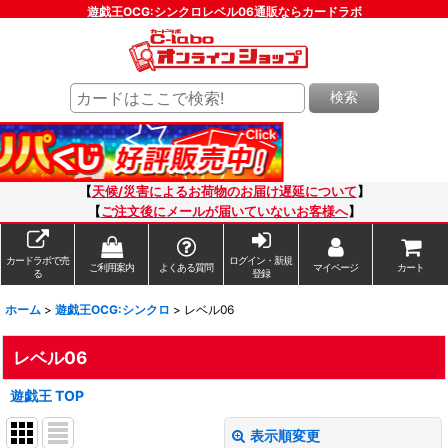
遊戯王OCG:シンクロレベル06通販ならカードラボ
検索
【
天候/災害によるお荷物のお届け遅延について
】
【
ご注文後にメールが届いていないお客様へ
】
カードラボで売
ログイン・新規
ご利用案内
よくある質問
マイページ
カート
る
登録
ホーム
>
遊戯王OCG:シンクロ
>
レベル06
レベル06
遊戯王 TOP
表示順変更
閉じる