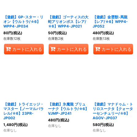
【遊戯】GP-スター・リ
【遊戯】ゴーティスの大
【遊戯】金雲獣-馬龍
オン【ウルトラ/☆6】
蛇アリオンポス【レア/
【レア/☆6】WPP4-
WPP4-JP034
☆6】WPP4-JP021
JP052
80
円
(税込)
50
円
(税込)
480
円
(税込)
在庫数12枚
在庫数2枚
在庫数13枚
カートに入れる
カートに入れる
カートに入れる
【遊戯】トライエッジ・
【遊戯】氷魔龍 ブリュ
【遊戯】マナドゥム・ト
マスター【ノーマルパラ
ーナク【ウルトラ/☆6】
リロスークタ【クォータ
レル/☆6】23PR-
VJMP-JP241
ーセンチュリー/☆6】
JP002
AGOV-JP037
480
円
(税込)
1,480
円
(税込)
580
円
(税込)
在庫なし
在庫なし
在庫なし