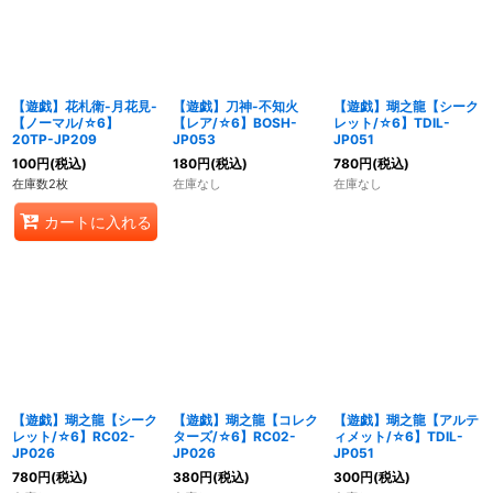
【遊戯】花札衛-月花見-
【遊戯】刀神-不知火
【遊戯】瑚之龍【シーク
【ノーマル/☆6】
【レア/☆6】BOSH-
レット/☆6】TDIL-
20TP-JP209
JP053
JP051
100
円
(税込)
180
円
(税込)
780
円
(税込)
在庫数2枚
在庫なし
在庫なし
カートに入れる
【遊戯】瑚之龍【シーク
【遊戯】瑚之龍【コレク
【遊戯】瑚之龍【アルテ
レット/☆6】RC02-
ターズ/☆6】RC02-
ィメット/☆6】TDIL-
JP026
JP026
JP051
780
円
(税込)
380
円
(税込)
300
円
(税込)