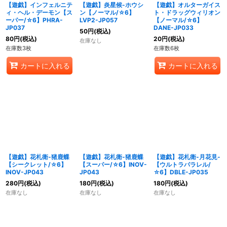
【遊戯】インフェルニテ
【遊戯】炎星候-ホウシ
【遊戯】オルターガイス
ィ・ヘル・デーモン【ス
ン【ノーマル/☆6】
ト・ドラッグウィリオン
ーパー/☆6】PHRA-
LVP2-JP057
【ノーマル/☆6】
JP037
DANE-JP033
50
円
(税込)
80
円
(税込)
20
円
(税込)
在庫なし
在庫数3枚
在庫数6枚
カートに入れる
カートに入れる
【遊戯】花札衛-猪鹿蝶
【遊戯】花札衛-猪鹿蝶
【遊戯】花札衛-月花見-
【シークレット/☆6】
【スーパー/☆6】INOV-
【ウルトラパラレル/
INOV-JP043
JP043
☆6】DBLE-JP035
280
円
(税込)
180
円
(税込)
180
円
(税込)
在庫なし
在庫なし
在庫なし