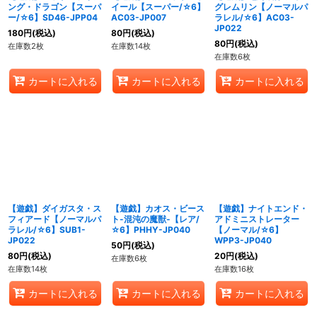
ング・ドラゴン【スーパ
イール【スーパー/☆6】
グレムリン【ノーマルパ
ー/☆6】SD46-JPP04
AC03-JP007
ラレル/☆6】AC03-
JP022
180
円
(税込)
80
円
(税込)
80
円
(税込)
在庫数2枚
在庫数14枚
在庫数6枚
カートに入れる
カートに入れる
カートに入れる
【遊戯】ダイガスタ・ス
【遊戯】カオス・ビース
【遊戯】ナイトエンド・
フィアード【ノーマルパ
ト-混沌の魔獣-【レア/
アドミニストレーター
ラレル/☆6】SUB1-
☆6】PHHY-JP040
【ノーマル/☆6】
JP022
WPP3-JP040
50
円
(税込)
80
円
(税込)
20
円
(税込)
在庫数6枚
在庫数14枚
在庫数16枚
カートに入れる
カートに入れる
カートに入れる