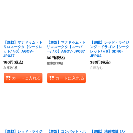
【遊戯】マナドゥム・ト
【遊戯】マナドゥム・ト
【遊戯】レッド・ライジ
リロスークタ【シークレ
リロスークタ【スーパ
ング・ドラゴン【シーク
ット/☆6】AGOV-
ー/☆6】AGOV-JP037
レット/☆6】SD46-
JP037
JPP04
80
円
(税込)
180
円
(税込)
380
円
(税込)
在庫数10枚
在庫数1枚
在庫なし
カートに入れる
カートに入れる
【遊戯】レッド・ライジ
【遊戯】コンバット・ホ
【遊戯】地縛戒隷 ジオ