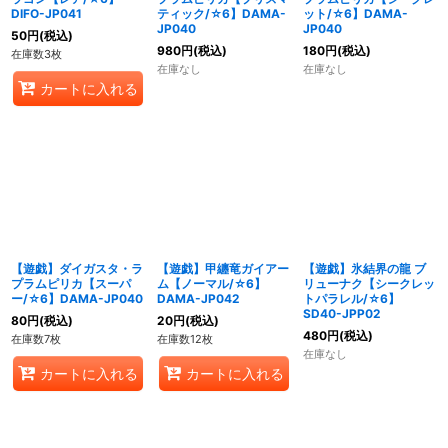
DIFO-JP041
ティック/☆6】DAMA-
ット/☆6】DAMA-
JP040
JP040
50
円
(税込)
980
円
(税込)
180
円
(税込)
在庫数3枚
在庫なし
在庫なし
カートに入れる
【遊戯】ダイガスタ・ラ
【遊戯】甲纏竜ガイアー
【遊戯】氷結界の龍 ブ
プラムピリカ【スーパ
ム【ノーマル/☆6】
リューナク【シークレッ
ー/☆6】DAMA-JP040
DAMA-JP042
トパラレル/☆6】
SD40-JPP02
80
円
(税込)
20
円
(税込)
480
円
(税込)
在庫数7枚
在庫数12枚
在庫なし
カートに入れる
カートに入れる