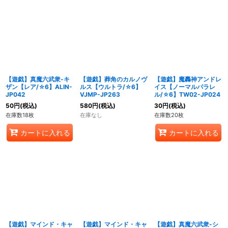
【遊戯】真魔六武衆-キ
【遊戯】葬角のカルノヴ
【遊戯】魔轟神アンドレ
ザン【レア/☆6】ALIN-
ルス【ウルトラ/☆6】
イス【ノーマルパラレ
JP042
VJMP-JP263
ル/☆6】TW02-JP024
50
円
(税込)
580
円
(税込)
30
円
(税込)
在庫数18枚
在庫なし
在庫数20枚
カートに入れる
カートに入れる
【遊戯】マインド・キャ
【遊戯】マインド・キャ
【遊戯】真魔六武衆-シ