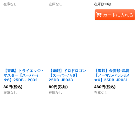
在庫なし
在庫なし
在庫数10枚
カートに入れる
【遊戯】トライエッジ・
【遊戯】ドロドロゴン
【遊戯】金雲獣-馬龍
マスター【スーパー/
【スーパー/☆6】
【ノーマルパラレル/
☆6】25DB-JP032
25DB-JP033
☆6】25DB-JP031
80
円
(税込)
80
円
(税込)
480
円
(税込)
在庫なし
在庫なし
在庫なし