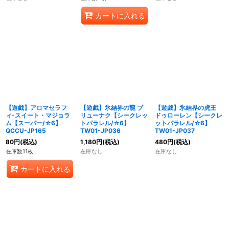
カートに入れる
【遊戯】アロマセラフ
【遊戯】氷結界の龍 ブ
【遊戯】氷結界の虎王
ィ-スイート・マジョラ
リューナク【シークレッ
ドゥローレン【シークレ
ム【スーパー/☆6】
トパラレル/☆6】
ットパラレル/☆6】
QCCU-JP165
TW01-JP036
TW01-JP037
80
円
(税込)
1,180
円
(税込)
480
円
(税込)
在庫数11枚
在庫なし
在庫なし
カートに入れる