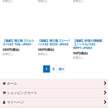
在庫なし
在庫なし
在庫なし
【遊戯】瑚之龍【ウルト
【遊戯】瑚之龍【スーパ
【遊戯】砂漠の飛蝗賊
ラ/☆6】TDIL-JP051
ー/☆6】RC02-JP026
【ノーマル/☆6】
WPP1-JP063
280
円
(税込)
180
円
(税込)
30
円
(税込)
在庫なし
在庫なし
在庫なし
1
2
次
»
ホーム
ショッピングカート
マイページ