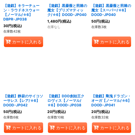
【遊戯】キラーチュー
【遊戯】黒薔薇と荊棘の
【遊戯】黒薔薇と荊棘の
ン・ラウドネスウォー
魔女【プリズマティッ
魔女【スーパー/☆6】
【ノーマル/☆6】
ク/☆6】DOOD-JP040
DOOD-JP040
DBPR-JP038
1,480
円
(税込)
50
円
(税込)
30
円
(税込)
在庫なし
在庫数3枚
在庫数42枚
カートに入れる
カートに入れる
【遊戯】静寂のサイコソ
【遊戯】DDD創始王ク
【遊戯】剛鬼ドラゴン・
ーサレス【レア/☆6】
ロヴィス【ノーマル/
オーガ【ノーマル/☆6】
DOOD-JP042
☆6】DOOD-JP038
DOOD-JP041
50
円
(税込)
20
円
(税込)
20
円
(税込)
在庫数6枚
在庫数10枚
在庫数32枚
カートに入れる
カートに入れる
カートに入れる