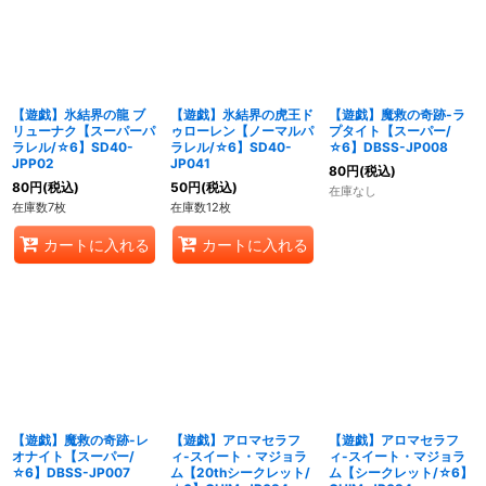
【遊戯】氷結界の龍 ブ
【遊戯】氷結界の虎王ド
【遊戯】魔救の奇跡-ラ
リューナク【スーパーパ
ゥローレン【ノーマルパ
プタイト【スーパー/
ラレル/☆6】SD40-
ラレル/☆6】SD40-
☆6】DBSS-JP008
JPP02
JP041
80
円
(税込)
80
円
(税込)
50
円
(税込)
在庫なし
在庫数7枚
在庫数12枚
カートに入れる
カートに入れる
【遊戯】魔救の奇跡-レ
【遊戯】アロマセラフ
【遊戯】アロマセラフ
オナイト【スーパー/
ィ-スイート・マジョラ
ィ-スイート・マジョラ
☆6】DBSS-JP007
ム【20thシークレット/
ム【シークレット/☆6】