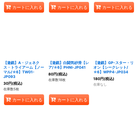
カートに入れる
カートに入れる
カートに入れる
【遊戯】A・ジェネク
【遊戯】白闘気砂滑【レ
【遊戯】GP-スター・リ
ス・トライアーム【ノー
ア/☆6】PHNI-JP041
オン【シークレット/
マル/☆6】TW01-
☆6】WPP4-JP034
80
円
(税込)
JP093
180
円
(税込)
在庫数18枚
30
円
(税込)
在庫なし
在庫数5枚
カートに入れる
カートに入れる