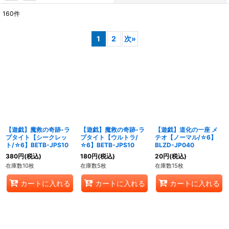
160
件
表示数
:
1
2
次
»
在庫あり
並び順
:
絞り込む
【遊戯】魔救の奇跡-ラ
【遊戯】魔救の奇跡-ラ
【遊戯】道化の一座 メ
プタイト【シークレッ
プタイト【ウルトラ/
テオ【ノーマル/☆6】
ト/☆6】BETB-JPS10
☆6】BETB-JPS10
BLZD-JP040
380
円
(税込)
180
円
(税込)
20
円
(税込)
在庫数10枚
在庫数5枚
在庫数15枚
カートに入れる
カートに入れる
カートに入れる