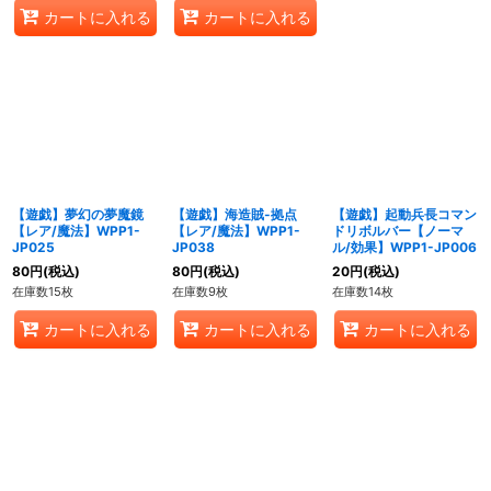
カートに入れる
カートに入れる
【遊戯】夢幻の夢魔鏡
【遊戯】海造賊-拠点
【遊戯】起動兵長コマン
【レア/魔法】WPP1-
【レア/魔法】WPP1-
ドリボルバー【ノーマ
JP025
JP038
ル/効果】WPP1-JP006
80
円
(税込)
80
円
(税込)
20
円
(税込)
在庫数15枚
在庫数9枚
在庫数14枚
カートに入れる
カートに入れる
カートに入れる