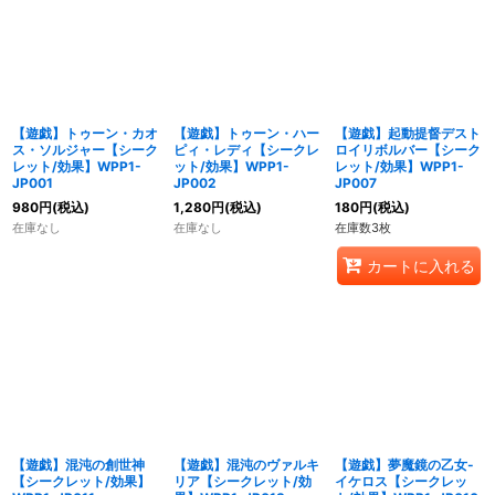
【遊戯】トゥーン・カオ
【遊戯】トゥーン・ハー
【遊戯】起動提督デスト
ス・ソルジャー【シーク
ピィ・レディ【シークレ
ロイリボルバー【シーク
レット/効果】WPP1-
ット/効果】WPP1-
レット/効果】WPP1-
JP001
JP002
JP007
980
円
(税込)
1,280
円
(税込)
180
円
(税込)
在庫なし
在庫なし
在庫数3枚
カートに入れる
【遊戯】混沌の創世神
【遊戯】混沌のヴァルキ
【遊戯】夢魔鏡の乙女-
【シークレット/効果】
リア【シークレット/効
イケロス【シークレッ