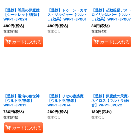
【遊戯】闇黒の夢魔鏡
【遊戯】トゥーン・カオ
【遊戯】起動提督デスト
【シークレット/魔法】
ス・ソルジャー【ウルト
ロイリボルバー【ウルト
WPP1-JP024
ラ/効果】WPP1-JP001
ラ/効果】WPP1-JP007
480
円
(税込)
480
円
(税込)
80
円
(税込)
在庫数1枚
在庫なし
在庫数4枚
カートに入れる
カートに入れる
【遊戯】混沌の創世神
【遊戯】リセの蟲惑魔
【遊戯】夢魔鏡の天魔-
【ウルトラ/効果】
【ウルトラ/効果】
ネイロス【ウルトラ/融
WPP1-JP011
WPP1-JP074
合】WPP1-JP022
780
円
(税込)
280
円
(税込)
180
円
(税込)
在庫数1枚
在庫なし
在庫なし
カートに入れる