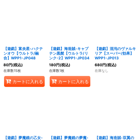
【遊戯】富炎星-ハクテ
【遊戯】海造賊-キャプ
【遊戯】混沌のヴァルキ
ンオウ【ウルトラ/融
テン黒髭【ウルトラ/リ
リア【スーパー/効果】
合】WPP1-JP048
ンク-2】WPP1-JP034
WPP1-JP013
80
円
(税込)
180
円
(税込)
680
円
(税込)
在庫数15枚
在庫数1枚
在庫なし
カートに入れる
カートに入れる
【遊戯】夢魔鏡の乙女-
【遊戯】夢魔鏡の夢魔-
【遊戯】海造賊-双翼の