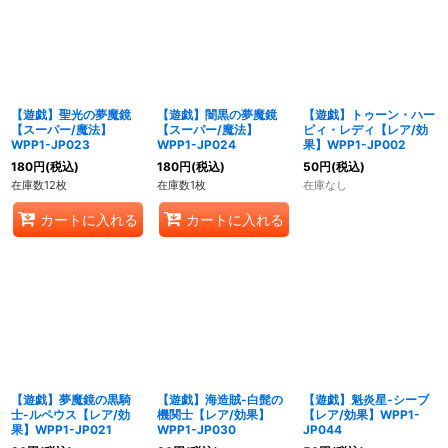
【遊戯】聖光の夢魔鏡
【遊戯】闇黒の夢魔鏡
【遊戯】トゥーン・ハー
【スーパー/魔法】
【スーパー/魔法】
ピィ・レディ【レア/効
WPP1-JP023
WPP1-JP024
果】WPP1-JP002
180
円
(税込)
180
円
(税込)
50
円
(税込)
在庫数12枚
在庫数1枚
在庫なし
カートに入れる
カートに入れる
【遊戯】夢魔鏡の黒騎
【遊戯】海造賊-白髭の
【遊戯】魁炎星-シーブ
士-ルペウス【レア/効
機関士【レア/効果】
【レア/効果】WPP1-
果】WPP1-JP021
WPP1-JP030
JP044