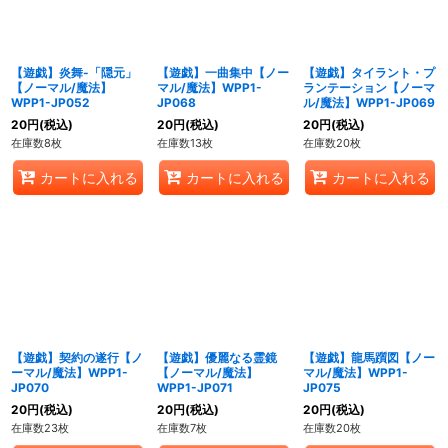
【遊戯】炎舞-「隠元」
【遊戯】一曲集中【ノー
【遊戯】タイラント・プ
【ノーマル/魔法】
マル/魔法】WPP1-
ランテーション【ノーマ
WPP1-JP052
JP068
ル/魔法】WPP1-JP069
20
円
(税込)
20
円
(税込)
20
円
(税込)
在庫数8枚
在庫数13枚
在庫数20枚
カートに入れる
カートに入れる
カートに入れる
【遊戯】契約の遂行【ノ
【遊戯】優麗なる霊鏡
【遊戯】龍馬躓図【ノー
ーマル/魔法】WPP1-
【ノーマル/魔法】
マル/魔法】WPP1-
JP070
WPP1-JP071
JP075
20
円
(税込)
20
円
(税込)
20
円
(税込)
在庫数23枚
在庫数7枚
在庫数20枚