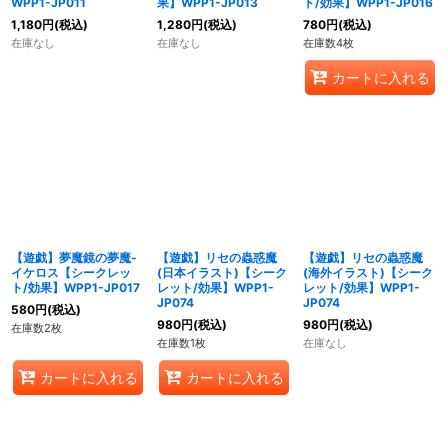
WPP1-JP011
果】WPP1-JP013
ト/効果】WPP1-JP016
1,180
円
(税込)
1,280
円
(税込)
780
円
(税込)
在庫なし
在庫なし
在庫数4枚
カートに入れる
【遊戯】夢魔鏡の夢魔-
【遊戯】リセの蟲惑魔
【遊戯】リセの蟲惑魔
イケロス【シークレッ
(日本イラスト)【シーク
(海外イラスト)【シーク
ト/効果】WPP1-JP017
レット/効果】WPP1-
レット/効果】WPP1-
JP074
JP074
580
円
(税込)
980
円
(税込)
980
円
(税込)
在庫数2枚
在庫数1枚
在庫なし
カートに入れる
カートに入れる