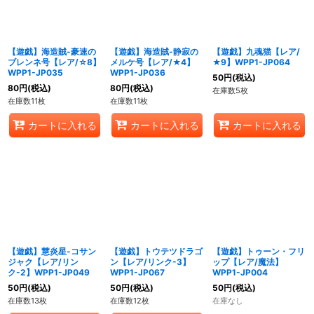
【遊戯】海造賊-豪速の
【遊戯】海造賊-静寂の
【遊戯】九魂猫【レア/
ブレンネ号【レア/☆8】
メルケ号【レア/★4】
★9】WPP1-JP064
WPP1-JP035
WPP1-JP036
50
円
(税込)
80
円
(税込)
80
円
(税込)
在庫数5枚
在庫数11枚
在庫数11枚
カートに入れる
カートに入れる
カートに入れる
【遊戯】慧炎星-コサン
【遊戯】トウテツドラゴ
【遊戯】トゥーン・フリ
ジャク【レア/リン
ン【レア/リンク-3】
ップ【レア/魔法】
ク-2】WPP1-JP049
WPP1-JP067
WPP1-JP004
50
円
(税込)
50
円
(税込)
50
円
(税込)
在庫数13枚
在庫数12枚
在庫なし