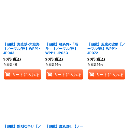
【遊戯】海造賊-大航海
【遊戯】極炎舞-「辰
【遊戯】風魔の波動【ノ
【ノーマル/罠】WPP1-
斗」【ノーマル/罠】
ーマル/罠】WPP1-
JP043
WPP1-JP053
JP072
30
円
(税込)
20
円
(税込)
20
円
(税込)
在庫数4枚
在庫数14枚
在庫数14枚
カートに入れる
カートに入れる
カートに入れる
【遊戯】獣烈な争い【ノ
【遊戯】魔妖遊行【ノー