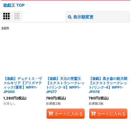
遊戯王 TOP
表示順変更
閉じる
98
件
表示数
:
在庫あり
並び順
:
絞り込む
【遊戯】デュナミス・ヴ
【遊戯】天元の荒鷲王
【遊戯】黒き森の航天閣
ァルキリア【プリズマテ
【エクストラシークレッ
【エクストラシークレッ
ィック/通常】WPP1-
ト/リンク-5】WPP1-
ト/リンク-4】WPP1-
JP000
JP077
JP078
1,280
円
(税込)
780
円
(税込)
780
円
(税込)
在庫なし
在庫数2枚
在庫数3枚
カートに入れる
カートに入れる