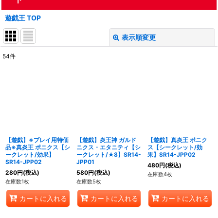
遊戯王 TOP
表示順変更
閉じる
54
件
表示数
:
在庫あり
並び順
:
絞り込む
【遊戯】※プレイ用特価
【遊戯】炎王神 ガルド
【遊戯】真炎王 ポニク
品※真炎王 ポニクス【シ
ニクス・エタニティ【シ
ス【シークレット/効
ークレット/効果】
ークレット/★8】SR14-
果】SR14-JPP02
SR14-JPP02
JPP01
480
円
(税込)
280
円
(税込)
580
円
(税込)
在庫数4枚
在庫数1枚
在庫数5枚
カートに入れる
カートに入れる
カートに入れる