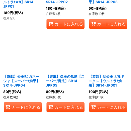
ルトラ/★8】SR14-
SR14-JPP02
果】SR14-JPP03
JPP01
180
円
(税込)
50
円
(税込)
180
円
(税込)
在庫数4枚
在庫数19枚
在庫なし
カートに入れる
カートに入れる
【遊戯】炎王獣 ガネー
【遊戯】炎王の孤島【ス
【遊戯】聖炎王 ガルド
シャ【スーパー/効果】
ーパー/魔法】SR14-
ニクス【ウルトラ/効
SR14-JPP04
JPP05
果】SR14-JP001
80
円
(税込)
80
円
(税込)
100
円
(税込)
在庫数6枚
在庫数3枚
在庫数3枚
カートに入れる
カートに入れる
カートに入れる