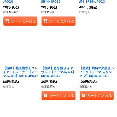
JP020
SR14-JP022
果】SR14-JP023
20
円
(税込)
20
円
(税込)
480
円
(税込)
在庫数24枚
在庫数2枚
在庫なし
カートに入れる
カートに入れる
【遊戯】熱血指導王ジャ
【遊戯】恐牙狼 ダイヤ
【遊戯】灼熱の火霊使い
イアントレーナー【ノー
ウルフ【ノーマル/★4】
ヒータ【ノーマル/リン
マル/★8】SR14-JP041
SR14-JP042
ク-2】SR14-JP043
80
円
(税込)
30
円
(税込)
100
円
(税込)
在庫なし
在庫数17枚
在庫数4枚
カートに入れる
カートに入れる