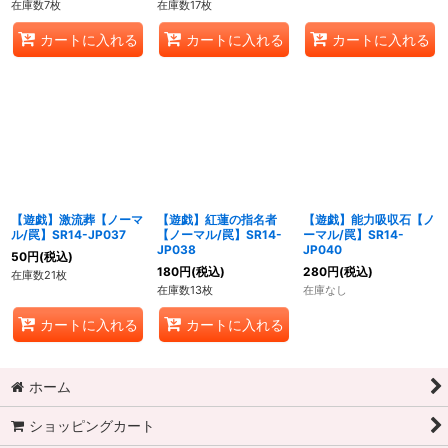
在庫数7枚
在庫数17枚
カートに入れる
カートに入れる
カートに入れる
【遊戯】激流葬【ノーマ
【遊戯】紅蓮の指名者
【遊戯】能力吸収石【ノ
ル/罠】SR14-JP037
【ノーマル/罠】SR14-
ーマル/罠】SR14-
JP038
JP040
50
円
(税込)
180
円
(税込)
280
円
(税込)
在庫数21枚
在庫数13枚
在庫なし
カートに入れる
カートに入れる
ホーム
ショッピングカート