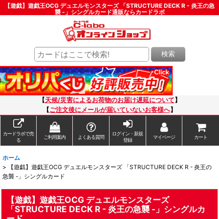
【遊戯】遊戯王OCG デュエルモンスターズ 「STRUCTURE DECK R - 炎王の急
襲 -」シングルカード通販ならカードラボ
検索
【
天候/災害によるお荷物のお届け遅延について
】
【
ご注文後にメールが届いていないお客様へ
】
カードラボで売
ログイン・新規
ご利用案内
よくある質問
マイページ
カート
る
登録
ホーム
>
【遊戯】遊戯王OCG デュエルモンスターズ 「STRUCTURE DECK R - 炎王の
急襲 -」シングルカード
【遊戯】遊戯王OCG デュエルモンスターズ
「STRUCTURE DECK R - 炎王の急襲 -」シングルカ
ード