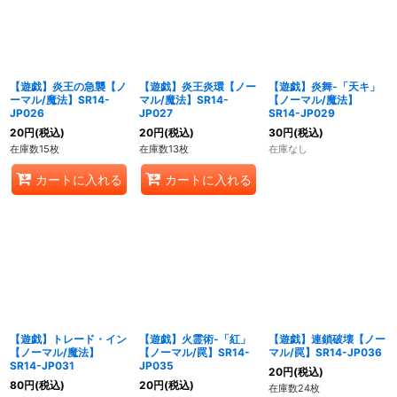
【遊戯】炎王の急襲【ノ
【遊戯】炎王炎環【ノー
【遊戯】炎舞-「天キ」
ーマル/魔法】SR14-
マル/魔法】SR14-
【ノーマル/魔法】
JP026
JP027
SR14-JP029
20
円
(税込)
20
円
(税込)
30
円
(税込)
在庫数15枚
在庫数13枚
在庫なし
カートに入れる
カートに入れる
【遊戯】トレード・イン
【遊戯】火霊術-「紅」
【遊戯】連鎖破壊【ノー
【ノーマル/魔法】
【ノーマル/罠】SR14-
マル/罠】SR14-JP036
SR14-JP031
JP035
20
円
(税込)
80
円
(税込)
20
円
(税込)
在庫数24枚