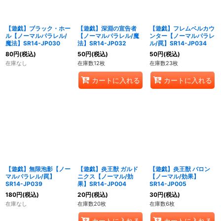
【遊戯】ブラック・ホー
【遊戯】深淵の宣告者
【遊戯】フレムベルカウ
ル【ノーマルパラレル/
【ノーマルパラレル/魔
ンター【ノーマルパラレ
魔法】SR14-JP030
法】SR14-JP032
ル/罠】SR14-JP034
80
円
(税込)
50
円
(税込)
50
円
(税込)
在庫なし
在庫数12枚
在庫数23枚
カートに入れる
カートに入れる
【遊戯】無限泡影【ノー
【遊戯】炎王獣 ガルド
【遊戯】炎王獣 バロン
マルパラレル/罠】
ニクス【ノーマル/効
【ノーマル/効果】
SR14-JP039
果】SR14-JP004
SR14-JP005
180
円
(税込)
20
円
(税込)
30
円
(税込)
在庫なし
在庫数20枚
在庫数6枚
カートに入れる
カートに入れる