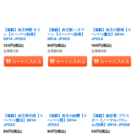
【遊戯】炎王神獣 キリ
【遊戯】炎王獣 ハヌマ
【遊戯】炎王の聖域【ス
ン【スーパー/効果】
ーン【スーパー/効果】
ーパー/魔法】SR14-
SR14-JP002
SR14-JP003
JP024
120
円
(税込)
80
円
(税込)
100
円
(税込)
在庫数2枚
在庫数8枚
在庫数9枚
カートに入れる
カートに入れる
カートに入れる
【遊戯】炎王神天焼【ス
【遊戯】炎王の結襲【ス
【遊戯】焔征竜-ブラス
ーパー/魔法】SR14-
ーパー/罠】SR14-
ター【ノーマルパラレ
JP025
JP033
ル/効果】SR14-JP008
80
円
(税込)
80
円
(税込)
50
円
(税込)