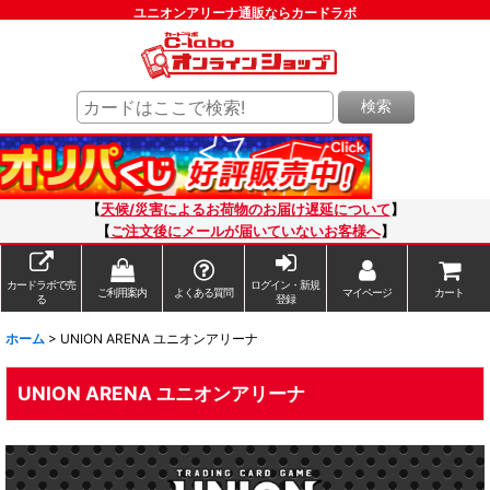
ユニオンアリーナ通販ならカードラボ
検索
【
天候/災害によるお荷物のお届け遅延について
】
【
ご注文後にメールが届いていないお客様へ
】
カードラボで売
ログイン・新規
ご利用案内
よくある質問
マイページ
カート
る
登録
ホーム
>
UNION ARENA ユニオンアリーナ
UNION ARENA ユニオンアリーナ