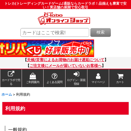
トレカ(トレーディングカードゲーム)通販ならカードラボ！品揃えも豊富で安
い！実店舗の展開で安心取引
検索
【
天候/災害によるお荷物のお届け遅延について
】
【
ご注文後にメールが届いていないお客様へ
】
カードラボで売
ログイン・新規
ご利用案内
よくある質問
マイページ
カート
る
登録
ホーム
>
利用規約
利用規約
一般規約