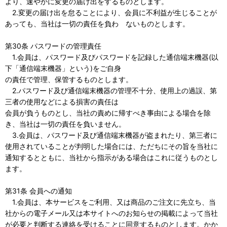
より、速やかに変更の届け出をするものとします。
2.変更の届け出を怠ることにより、会員に不利益が生じることが
あっても、当社は一切の責任を負わ ないものとします。
第30条 パスワードの管理責任
1.会員は、パスワード及びパスワードを記録した通信端末機器(以
下「通信端末機器」という)をご自身
の責任で管理、保管するものとします。
2.パスワード及び通信端末機器の管理不十分、使用上の過誤、第
三者の使用などによる損害の責任は
会員が負うものとし、当社の責めに帰すべき事由による場合を除
き、当社は一切の責任を負いません。
3.会員は、パスワード及び通信端末機器が盗まれたり、第三者に
使用されていることが判明した場合には、ただちにその旨を当社に
通知するとともに、当社から指示がある場合はこれに従うものとし
ます。
第31条 会員への通知
1.会員は、本サービスをご利用、又は商品のご注文に先立ち、当
社からの電子メール又は本サイトへのお知らせの掲載によって当社
が必要と判断する連絡を受けることに同意するものとします。かか