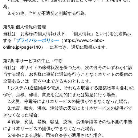
為。
8.その他、当社が不適切と判断する行為。
第6条 個人情報の管理
当社は、お客様の個人情報(以下、「個人情報」という)を別途掲示
する「
プライバシーポリシー
（https://www.c-labo-
online.jp/page/140）」に基づき、適切に取扱います。
第7条 本サービスの中止・中断
当社は、本サイトの稼働状況を保つため、次の各号のいずれかに該
当する場合、お客様に事前に通知を行うことなく本サイトの提供の
全部あるいは一部を中止できるものとします。
1.システム(通信回線や電源、それらを収容する建築物等を含む)の
保守、点検、修理、変更を定期的にまたは緊急に行う場合。
2.火災、停電等により本サービスの提供ができなくなった場合。
3.地震、噴火、洪水、津波等の天災により本サービスの提供がで
きなくなった場合。
4.戦争、変乱、暴動、騒乱、疫病、労働争議等その他不測の事態
により本サービスの提供ができなくなった場合。
5.法令による規制、司法命令等が適用された場合。