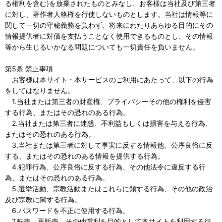
る権利を含む)を放棄されたものとみなし、お客様は当社及び第三者
に対し、著作者人格権を行使しないものとします。当社は情報等に
関して一切の守秘義務を負わず、将来にわたりあらゆる目的にその
情報提供者に対価を支払うことなく使用できるものとし、その情報
等から生じるいかなる問題についても一切責任を負いません。
第5条 禁止事項
お客様は本サイト・本サービスのご利用にあたって、以下の行為
をしてはなりません。
1.当社または第三者の財産権、プライバシーその他の権利を侵害
する行為、またはその恐れのある行為。
2.当社または第三者に迷惑、不利益もしくは損害を与える行為、
またはその恐れのある行為。
3.当社または第三者に対して事実に反する情報他、公序良俗に反
する、またはその恐れのある情報を提供する行為。
4.犯罪行為、公序良俗に反する行為、その他法令に違反する行
為、またはその恐れのある行為。
5.選挙活動、宗教活動またはこれらに類する行為、その他の政治
及び宗教に関する行為。
6.パスワードを不正に使用する行為。
7.転売、再販売、その他営利を目的として本サイトを利用する行