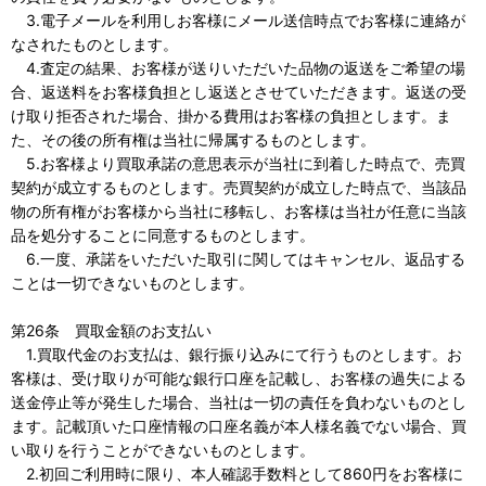
3.電子メールを利用しお客様にメール送信時点でお客様に連絡が
なされたものとします。
4.査定の結果、お客様が送りいただいた品物の返送をご希望の場
合、返送料をお客様負担とし返送とさせていただきます。返送の受
け取り拒否された場合、掛かる費用はお客様の負担とします。ま
た、その後の所有権は当社に帰属するものとします。
5.お客様より買取承諾の意思表示が当社に到着した時点で、売買
契約が成立するものとします。売買契約が成立した時点で、当該品
物の所有権がお客様から当社に移転し、お客様は当社が任意に当該
品を処分することに同意するものとします。
6.一度、承諾をいただいた取引に関してはキャンセル、返品する
ことは一切できないものとします。
第26条 買取金額のお支払い
1.買取代金のお支払は、銀行振り込みにて行うものとします。お
客様は、受け取りが可能な銀行口座を記載し、お客様の過失による
送金停止等が発生した場合、当社は一切の責任を負わないものとし
ます。記載頂いた口座情報の口座名義が本人様名義でない場合、買
い取りを行うことができないものとします。
2.初回ご利用時に限り、本人確認手数料として860円をお客様に