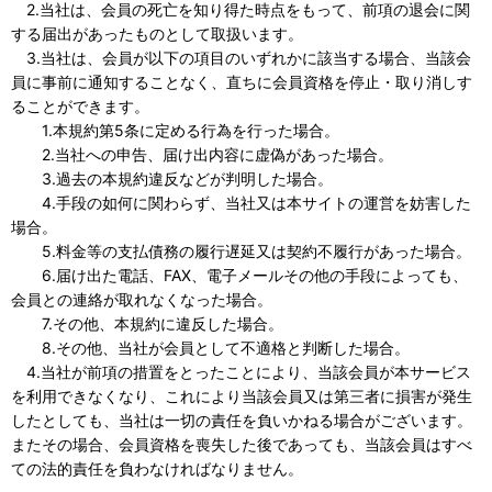
2.当社は、会員の死亡を知り得た時点をもって、前項の退会に関
する届出があったものとして取扱います。
3.当社は、会員が以下の項目のいずれかに該当する場合、当該会
員に事前に通知することなく、直ちに会員資格を停止・取り消しす
ることができます。
1.本規約第5条に定める行為を行った場合。
2.当社への申告、届け出内容に虚偽があった場合。
3.過去の本規約違反などが判明した場合。
4.手段の如何に関わらず、当社又は本サイトの運営を妨害した
場合。
5.料金等の支払債務の履行遅延又は契約不履行があった場合。
6.届け出た電話、FAX、電子メールその他の手段によっても、
会員との連絡が取れなくなった場合。
7.その他、本規約に違反した場合。
8.その他、当社が会員として不適格と判断した場合。
4.当社が前項の措置をとったことにより、当該会員が本サービス
を利用できなくなり、これにより当該会員又は第三者に損害が発生
したとしても、当社は一切の責任を負いかねる場合がございます。
またその場合、会員資格を喪失した後であっても、当該会員はすべ
ての法的責任を負わなければなりません。