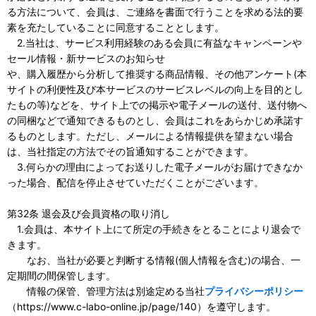
る方法について、会員は、ご連絡を書面で行うことを求める法的要
素を充たしていることに同意することとします。
2.当社は、サービス利用経験のある会員に有益なキャンペーンや
セール情報・新サービスのお知らせ
や、購入履歴から分析して推奨する商品情報、その他アンケート(本
サイトの利便性及び本サービスのサービスレベルの向上を目的とし
たもの等)などを、サイト上での掲示や電子メールの送付、送付物へ
の同梱などで通知できるものとし、会員はこれをあらかじめ承諾す
るものとします。ただし、メールによる情報提供を望まない場合
は、当社指定の方法でその旨通知することができます。
3.何らかの理由によってお送りした電子メールがお届けできなか
った場合、配信を停止させていただくことがございます。
第32条 退会及び会員資格の取り消し
1.会員は、本サイト上にて所定の手続きをとることにより退会で
きます。
なお、当社が必要と判断する情報(個人情報を含む)の場合、一
定期間の間保管します。
情報の保管、管理方法は別途定める当社
プライバシーポリシー
（https://www.c-labo-online.jp/page/140）を遵守します。