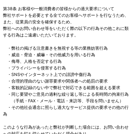
第38条 お客様や一般消費者の皆様からの過大要求について
弊社サポートを必要とする全てのお客様へサポートを行なうため、
また、従業員の安全を確保するため、
弊社へのお問い合わせ等をいただく際の以下の行為その他これに類
する行為はご遠慮いただいております。
・弊社の掲げる注意書きを無視する等の業務妨害行為
・威迫・脅迫・威嚇・その他威力を用いる行為
・侮辱、人格を否定する行為
・プライバシーを侵害する行為
・SNSやインターネット上での誹謗中傷行為
・合理的理由のない謝罪要求や関係者への処罰の要求
・客観的記録のない中で弊社で対応できる範囲を超える要求
・同じ要望やご意見の過剰な繰り返し等による長時間の拘束行為
（手紙・FAX・メール・電話・来訪等、手段を問いません）
・その他社会通念に照らし過大なサービス提供の要求その他の行
為
このような行為があったと弊社が判断した場合には、お問い合わせ
への対応を打ち切らせていただく場合があり、