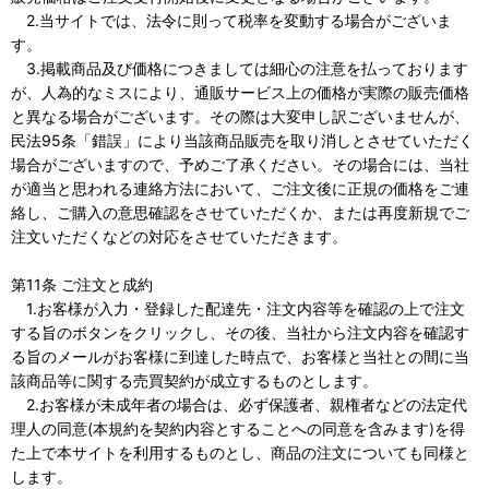
2.当サイトでは、法令に則って税率を変動する場合がございま
す。
3.掲載商品及び価格につきましては細心の注意を払っております
が、人為的なミスにより、通販サービス上の価格が実際の販売価格
と異なる場合がございます。その際は大変申し訳ございませんが、
民法95条「錯誤」により当該商品販売を取り消しとさせていただく
場合がございますので、予めご了承ください。その場合には、当社
が適当と思われる連絡方法において、ご注文後に正規の価格をご連
絡し、ご購入の意思確認をさせていただくか、または再度新規でご
注文いただくなどの対応をさせていただきます。
第11条 ご注文と成約
1.お客様が入力・登録した配達先・注文内容等を確認の上で注文
する旨のボタンをクリックし、その後、当社から注文内容を確認す
る旨のメールがお客様に到達した時点で、お客様と当社との間に当
該商品等に関する売買契約が成立するものとします。
2.お客様が未成年者の場合は、必ず保護者、親権者などの法定代
理人の同意(本規約を契約内容とすることへの同意を含みます)を得
た上で本サイトを利用するものとし、商品の注文についても同様と
します。