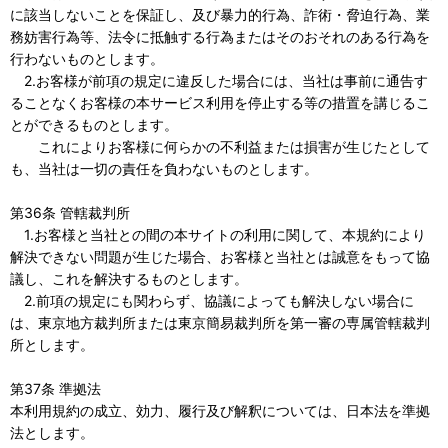
に該当しないことを保証し、及び暴力的行為、詐術・脅迫行為、業
務妨害行為等、法令に抵触する行為またはそのおそれのある行為を
行わないものとします。
2.お客様が前項の規定に違反した場合には、当社は事前に通告す
ることなくお客様の本サービス利用を停止する等の措置を講じるこ
とができるものとします。
これによりお客様に何らかの不利益または損害が生じたとして
も、当社は一切の責任を負わないものとします。
第36条 管轄裁判所
1.お客様と当社との間の本サイトの利用に関して、本規約により
解決できない問題が生じた場合、お客様と当社とは誠意をもって協
議し、これを解決するものとします。
2.前項の規定にも関わらず、協議によっても解決しない場合に
は、東京地方裁判所または東京簡易裁判所を第一審の専属管轄裁判
所とします。
第37条 準拠法
本利用規約の成立、効力、履行及び解釈については、日本法を準拠
法とします。