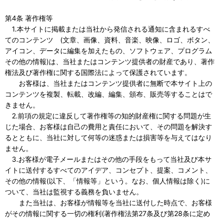
第4条 著作権等
1.本サイトに掲載または当社から発信される通知に含まれるすべ
てのコンテンツ (文章、画像、資料、音楽、映像、ロゴ、ボタン、
アイコン、データに編集を加えたもの、ソフトウェア、プログラム
その他の情報)は、当社またはコンテンツ提供者の財産であり、著作
権法及び著作権に関する国際法によって保護されています。
お客様は、当社またはコンテンツ提供者に無断で本サイト上の
コンテンツを複製、転載、改編、編集、頒布、販売等することはで
きません。
2.前項の規定に違反して著作権等の知的財産権に関する問題が生
じた場合、お客様は自己の費用と責任において、その問題を解決す
るとともに、当社に対して何等の迷惑または損害等を与えてはなり
ません。
3.お客様が電子メールまたはその他の手段をもって当社及び本サ
イトに送付するすべてのアイデア、コンセプト、提案、コメント、
その他の情報(以下、「情報等」という。なお、個人情報は除く)に
ついて、当社は監視する義務を負いません。
また当社は、お客様が情報等を当社に送付した時点で、お客様
がその情報に関する一切の権利(著作権法第27条及び第28条に定め