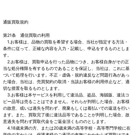
通販買取規約
第21条 通信買取の利用
1.お客様は、品物の買取を希望する場合、当社が指定する方法・
条件に従って、正確な内容を入力・記載し、申込をするものとしま
す。
2.お客様は、買取申込を行った品物につき、お客様自身がその正
当な処分権限を有するものであることを保証し、当社は、これに基
づいて処理を行います。不正・虚偽・規約違反など問題行為があっ
た場合、当社は、売買契約の取消・当該お客様の利用停止など、適
切な措置を取るものとします。
3.お客様は本サービスを利用して違法品、盗品、海賊版、違法コ
ピー品等は売ることはできません。それらが判明した場合、お客様
の故意、或いは過失を問わず、廃棄もしくは着払いでの返送を行い
ます。また、買取完了後に違法品等であることが判明した場合、故
意過失を問わず買取代金をご返金頂くもののとします。
4.18歳未満の方、または20歳未満の高等学校・高等専門学校に在
学中の方からは、保護者様のご承諾の有無にかかわらず買取はでき