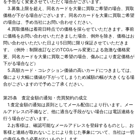
を予告なく変更させていただく場合がございます。
3.募集上限を超え、同名カードを大量に買取ご希望の場合、買取
価格が下がる場合がございます。同名のカードを大量に買取ご希望
の場合は、予め当社にお問い合わせください。
4.買取価格は着荷日時点での価格を採らせていただきます。事前
に価格をお問い合わせいただきました場合、例外を除き、価格はお
問い合わせいただいた日より5日間に限り保証させていただきま
す。（例外：制限改訂などのTCGルール変更による急激な価格変
更、同名カードを大量に買取ご希望の場合、傷みにより査定価格が
下がる場合など）
5.高額カード・コレクション価値の高いカードにつきましては、
傷により大幅に価値が下がってしまうため減額の幅が大きくなる場
合がございますので予めご了承ください。
第25条 査定金額の通知・売買契約の成立
1.査定金額の通知は原則としてメール配信により行います。メー
ルアドレスの不備など、他に適当な手段がない場合には電話連絡を
行う場合がございます。
2.お客様は、確認可能なメールアドレスを登録するものとし、お
客様と連絡が取れないことにより生じた事象について、当社は一切
の責任を負う必要がないものとします。