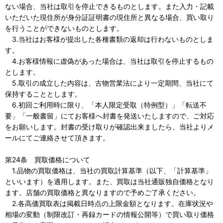
ない場合、当社は取引を停止できるものとします。また入力・記載
いただいた現住所が身分証証明書の現住所と異なる場合、買い取り
を行うことができないものとします。
3.当社はお客様が提出した各種書類の返却は行わないものとしま
す。
4.お客様情報に虚偽があった場合は、当社は取引を停止するもの
とします。
5.取引の成立した内容は、古物営業法により一定期間、当社にて
保持することとします。
6.初回ご利用時に限り、「本人限定受取（特例型）」「転送不
要」「一般書留」にてお客様へ封書を発送いたしますので、ご対応
をお願いします。封書の受け取りが確認出来ましたら、当社よりメ
ールにてご連絡させて頂きます。
第24条 買取価格について
1.品物の買取価格は、当社の買取計算基準（以下、「計算基準」
といいます）を適用します。また、買取は当社通販独自価格となり
ます。店舗の買取価格と異なりますので予めご了承ください。
2.各高価買取表は掲載日時点の上限金額となります。在庫状況や
相場の変動（制限改訂・再録カードの情報公開等）で買い取り価格