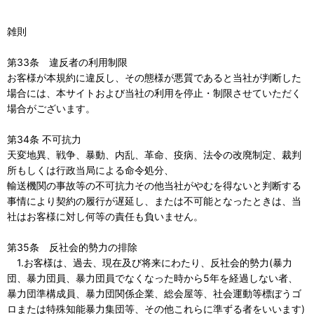
雑則
第33条 違反者の利用制限
お客様が本規約に違反し、その態様が悪質であると当社が判断した
場合には、本サイトおよび当社の利用を停止・制限させていただく
場合がございます。
第34条 不可抗力
天変地異、戦争、暴動、内乱、革命、疫病、法令の改廃制定、裁判
所もしくは行政当局による命令処分、
輸送機関の事故等の不可抗力その他当社がやむを得ないと判断する
事情により契約の履行が遅延し、または不可能となったときは、当
社はお客様に対し何等の責任も負いません。
第35条 反社会的勢力の排除
1.お客様は、過去、現在及び将来にわたり、反社会的勢力(暴力
団、暴力団員、暴力団員でなくなった時から5年を経過しない者、
暴力団準構成員、暴力団関係企業、総会屋等、社会運動等標ぼうゴ
ロまたは特殊知能暴力集団等、その他これらに準ずる者をいいます)