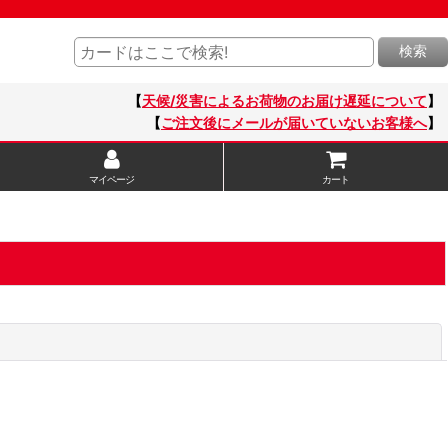
検索
【
天候/災害によるお荷物のお届け遅延について
】
【
ご注文後にメールが届いていないお客様へ
】
マイページ
カート
閉じる