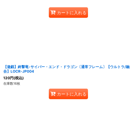
カートに入れる
【遊戯】終撃竜-サイバー・エンド・ドラゴン〔通常フレーム〕【ウルトラ/融
合】LOCR-JP004
120
円
(税込)
在庫数16枚
カートに入れる