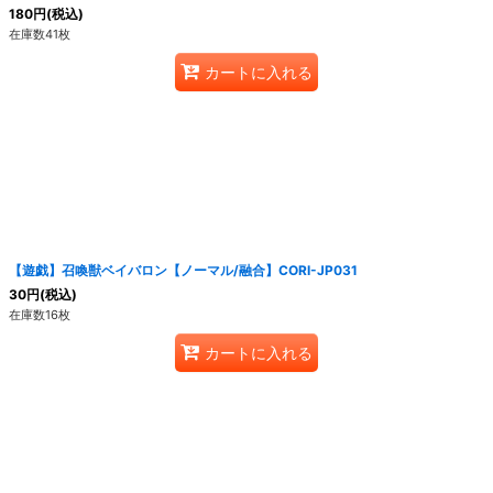
180
円
(税込)
在庫数41枚
カートに入れる
【遊戯】召喚獣ベイバロン【ノーマル/融合】CORI-JP031
30
円
(税込)
在庫数16枚
カートに入れる