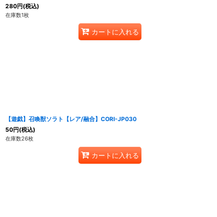
280
円
(税込)
在庫数1枚
カートに入れる
【遊戯】召喚獣ソラト【レア/融合】CORI-JP030
50
円
(税込)
在庫数26枚
カートに入れる