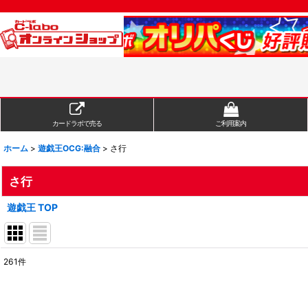
カードラボで売る
ご利用案内
ホーム
>
遊戯王OCG:融合
>
さ行
さ行
遊戯王 TOP
261
件
表示数
:
在庫あり