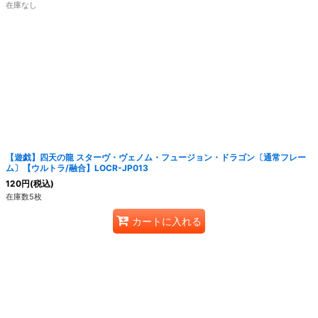
在庫なし
【遊戯】四天の龍 スターヴ・ヴェノム・フュージョン・ドラゴン〔通常フレー
ム〕【ウルトラ/融合】LOCR-JP013
120
円
(税込)
在庫数5枚
カートに入れる