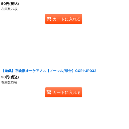
50
円
(税込)
在庫数27枚
カートに入れる
【遊戯】召喚獣オーケアノス【ノーマル/融合】CORI-JP032
30
円
(税込)
在庫数15枚
カートに入れる