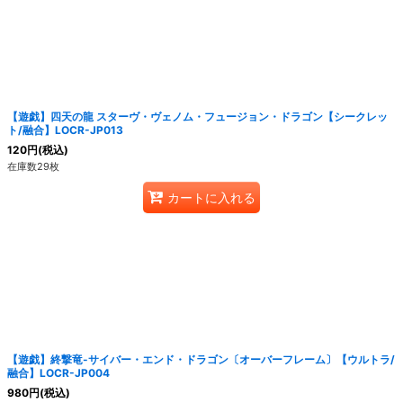
【遊戯】四天の龍 スターヴ・ヴェノム・フュージョン・ドラゴン【シークレッ
ト/融合】LOCR-JP013
120
円
(税込)
在庫数29枚
カートに入れる
【遊戯】終撃竜-サイバー・エンド・ドラゴン〔オーバーフレーム〕【ウルトラ/
融合】LOCR-JP004
980
円
(税込)