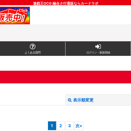
遊戯王OCG:融合さ行通販ならカードラボ
よくある質問
ログイン・新規登録
表示順変更
1
2
3
次
»