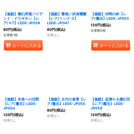
【遊戯】燦幻昇龍バイデ
【遊戯】蕾禍ノ武者髑髏
【遊戯】仲間の絆【レ
ント・ドラギオン【レ
【レア/リンク-2】
ア/魔法】LEDE-JP053
ア/☆7】LEDE-JP039
LEDE-JP047
120
円
(税込)
80
円
(税込)
80
円
(税込)
在庫数6枚
在庫数1枚
在庫なし
カートに入れる
カートに入れる
【遊戯】未来への沈黙
【遊戯】古代の進軍【レ
【遊戯】盃満ちる燦幻荘
【レア/魔法】LEDE-
ア/魔法】LEDE-JP055
【レア/魔法】LEDE-
JP054
JP059
80
円
(税込)
120
円
(税込)
120
円
(税込)
在庫なし
在庫なし
在庫なし