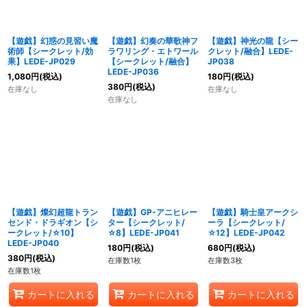
【遊戯】幻惑の見習い魔
【遊戯】幻奏の華歌神フ
【遊戯】神光の龍【シー
術師【シークレット/効
ラワリング・エトワール
クレット/融合】LEDE-
果】LEDE-JP029
【シークレット/融合】
JP038
LEDE-JP036
1,080
円
(税込)
180
円
(税込)
380
円
(税込)
在庫なし
在庫なし
在庫なし
【遊戯】燦幻超龍トラン
【遊戯】GP-アニヒレー
【遊戯】騎士皇アークシ
センド・ドラギオン【シ
ター【シークレット/
ーラ【シークレット/
ークレット/☆10】
☆8】LEDE-JP041
☆12】LEDE-JP042
LEDE-JP040
180
円
(税込)
680
円
(税込)
380
円
(税込)
在庫数1枚
在庫数3枚
在庫数1枚
カートに入れる
カートに入れる
カートに入れる