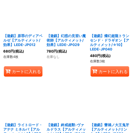
【遊戯】原罪のディアベ
【遊戯】幻惑の見習い魔
【遊戯】燦幻超龍トラン
ルゼ【アルティメット/
術師【アルティメット/
センド・ドラギオン【ア
効果】LEDE-JP012
効果】LEDE-JP029
ルティメット/☆10】
LEDE-JP040
680
円
(税込)
780
円
(税込)
480
円
(税込)
在庫数4枚
在庫なし
在庫数3枚
カートに入れる
カートに入れる
【遊戯】ライトロード・
【遊戯】終戒超獸-ヴァ
【遊戯】蕾禍ノ大王鬼牙
アテナ ミネルバ【アル
ルドラス【アルティメッ
【アルティメット/リン