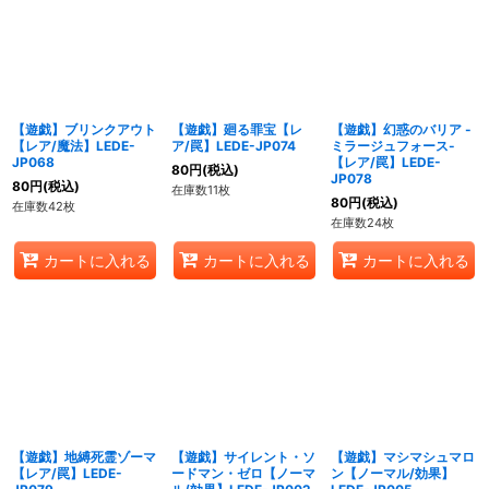
【遊戯】ブリンクアウト
【遊戯】廻る罪宝【レ
【遊戯】幻惑のバリア -
【レア/魔法】LEDE-
ア/罠】LEDE-JP074
ミラージュフォース-
JP068
【レア/罠】LEDE-
80
円
(税込)
JP078
80
円
(税込)
在庫数11枚
80
円
(税込)
在庫数42枚
在庫数24枚
カートに入れる
カートに入れる
カートに入れる
【遊戯】地縛死霊ゾーマ
【遊戯】サイレント・ソ
【遊戯】マシマシュマロ
【レア/罠】LEDE-
ードマン・ゼロ【ノーマ
ン【ノーマル/効果】