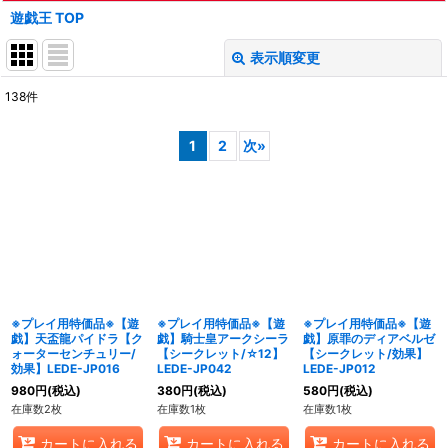
遊戯王 TOP
表示順変更
閉じる
138
件
表示数
:
1
2
次
»
在庫あり
並び順
:
絞り込む
※プレイ用特価品※【遊
※プレイ用特価品※【遊
※プレイ用特価品※【遊
戯】天盃龍パイドラ【ク
戯】騎士皇アークシーラ
戯】原罪のディアベルゼ
ォーターセンチュリー/
【シークレット/☆12】
【シークレット/効果】
効果】LEDE-JP016
LEDE-JP042
LEDE-JP012
980
円
(税込)
380
円
(税込)
580
円
(税込)
在庫数2枚
在庫数1枚
在庫数1枚
カートに入れる
カートに入れる
カートに入れる