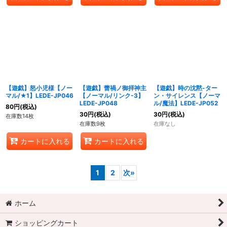
【遊戯】怒小児様【ノー
【遊戯】蕾禍ノ御拝神主
【遊戯】時の沈黙-ター
マル/★1】LEDE-JP046
【ノーマル/リンク-3】
ン・サイレンス【ノーマ
LEDE-JP048
ル/魔法】LEDE-JP052
80
円
(税込)
30
円
(税込)
30
円
(税込)
在庫数14枚
在庫数9枚
在庫なし
カートに入れる
カートに入れる
1
2
次
»
ホーム
ショッピングカート