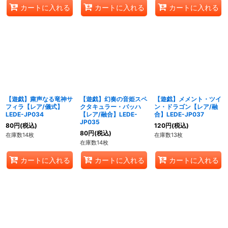
カートに入れる
カートに入れる
カートに入れる
【遊戯】粛声なる竜神サ
【遊戯】幻奏の音姫スペ
【遊戯】メメント・ツイ
フィラ【レア/儀式】
クタキュラー・バッハ
ン・ドラゴン【レア/融
LEDE-JP034
【レア/融合】LEDE-
合】LEDE-JP037
JP035
80
円
(税込)
120
円
(税込)
80
円
(税込)
在庫数14枚
在庫数13枚
在庫数14枚
カートに入れる
カートに入れる
カートに入れる