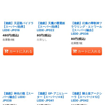
【遊戯】天盃龍パイドラ
【遊戯】天魔の聲選姫
【遊戯】幻奏の華歌神フ
【スーパー/効果】
【スーパー/効果】
ラワリング・エトワール
LEDE-JP016
LEDE-JP022
【スーパー/融合】
LEDE-JP036
480
円
(税込)
80
円
(税込)
80
円
(税込)
在庫数4枚
在庫なし
在庫数1枚
カートに入れる
カートに入れる
【遊戯】神光の龍【スー
【遊戯】GP-アニヒレー
【遊戯】騎士皇アークシ
パー/融合】LEDE-
ター【スーパー/☆8】
ーラ【スーパー/☆12】
JP038
LEDE-JP041
LEDE-JP042