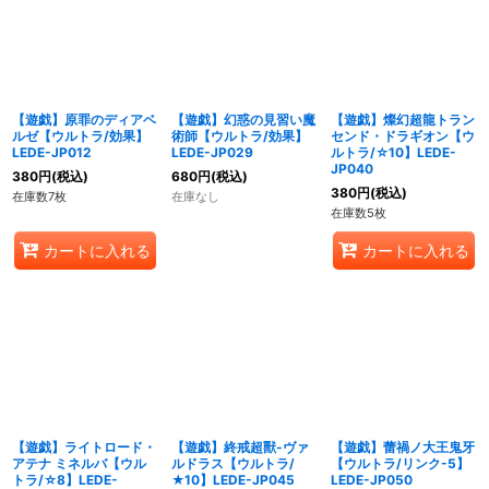
【遊戯】原罪のディアベ
【遊戯】幻惑の見習い魔
【遊戯】燦幻超龍トラン
ルゼ【ウルトラ/効果】
術師【ウルトラ/効果】
センド・ドラギオン【ウ
LEDE-JP012
LEDE-JP029
ルトラ/☆10】LEDE-
JP040
380
円
(税込)
680
円
(税込)
380
円
(税込)
在庫数7枚
在庫なし
在庫数5枚
カートに入れる
カートに入れる
【遊戯】ライトロード・
【遊戯】終戒超獸-ヴァ
【遊戯】蕾禍ノ大王鬼牙
アテナ ミネルバ【ウル
ルドラス【ウルトラ/
【ウルトラ/リンク-5】
トラ/☆8】LEDE-
★10】LEDE-JP045
LEDE-JP050