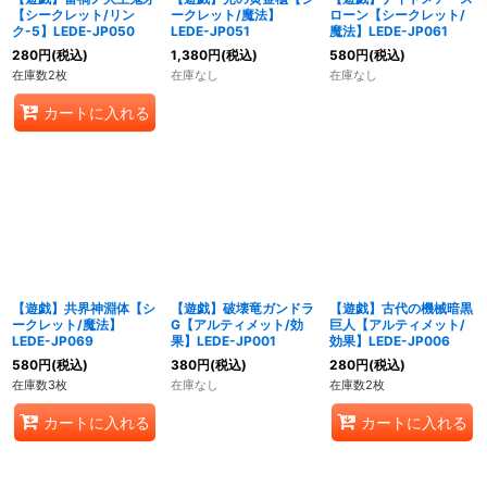
【シークレット/リン
ークレット/魔法】
ローン【シークレット/
ク-5】LEDE-JP050
LEDE-JP051
魔法】LEDE-JP061
280
円
(税込)
1,380
円
(税込)
580
円
(税込)
在庫数2枚
在庫なし
在庫なし
カートに入れる
【遊戯】共界神淵体【シ
【遊戯】破壊竜ガンドラ
【遊戯】古代の機械暗黒
ークレット/魔法】
G【アルティメット/効
巨人【アルティメット/
LEDE-JP069
果】LEDE-JP001
効果】LEDE-JP006
580
円
(税込)
380
円
(税込)
280
円
(税込)
在庫数3枚
在庫なし
在庫数2枚
カートに入れる
カートに入れる