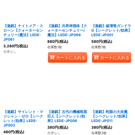
【遊戯】ナイトメア・ス
【遊戯】共界神淵体【ク
【遊戯】破壊竜ガンドラ
ローン【クォーターセン
ォーターセンチュリー/
G【シークレット/効果】
チュリー/魔法】LEDE-
魔法】LEDE-JP069
LEDE-JP001
JP061
880
円
(税込)
580
円
(税込)
3,280
円
(税込)
在庫数1枚
在庫数1枚
在庫なし
カートに入れる
カートに入れる
【遊戯】サイレント・マ
【遊戯】古代の機械暗黒
【遊戯】蛇眼の大炎魔
ジシャン・ゼロ【シーク
巨人【シークレット/効
【シークレット/効果】
レット/効果】LEDE-
果】LEDE-JP006
LEDE-JP011
JP003
380
円
(税込)
380
円
(税込)
480
円
(税込)
在庫なし
在庫数3枚