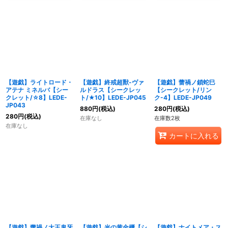
【遊戯】ライトロード・
【遊戯】終戒超獸-ヴァ
【遊戯】蕾禍ノ鎖蛇巳
アテナ ミネルバ【シー
ルドラス【シークレッ
【シークレット/リン
クレット/☆8】LEDE-
ト/★10】LEDE-JP045
ク-4】LEDE-JP049
JP043
880
円
(税込)
280
円
(税込)
280
円
(税込)
在庫なし
在庫数2枚
在庫なし
カートに入れる
【遊戯】蕾禍ノ大王鬼牙
【遊戯】光の黄金櫃【シ
【遊戯】ナイトメア・ス