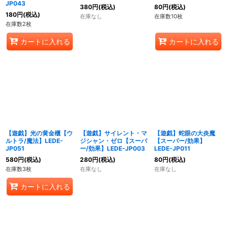
JP043
380
円
(税込)
80
円
(税込)
180
円
(税込)
在庫なし
在庫数10枚
在庫数2枚
カートに入れる
カートに入れる
【遊戯】光の黄金櫃【ウ
【遊戯】サイレント・マ
【遊戯】蛇眼の大炎魔
ルトラ/魔法】LEDE-
ジシャン・ゼロ【スーパ
【スーパー/効果】
JP051
ー/効果】LEDE-JP003
LEDE-JP011
580
円
(税込)
280
円
(税込)
80
円
(税込)
在庫数3枚
在庫なし
在庫なし
カートに入れる