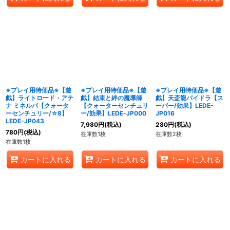
※プレイ用特価品※【遊
※プレイ用特価品※【遊
※プレイ用特価品※【遊
戯】ライトロード・アテ
戯】結束と絆の魔導師
戯】天盃龍パイドラ【ス
ナ ミネルバ【クォータ
【クォーターセンチュリ
ーパー/効果】LEDE-
ーセンチュリー/☆8】
ー/効果】LEDE-JP000
JP016
LEDE-JP043
7,980
円
(税込)
280
円
(税込)
780
円
(税込)
在庫数1枚
在庫数2枚
在庫数1枚
カートに入れる
カートに入れる
カートに入れる