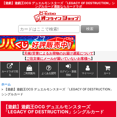
【遊戯】遊戯王OCG デュエルモンスターズ 「LEGACY OF DESTRUCTION」シ
ングルカード通販ならカードラボ
検索
【
天候/災害によるお荷物のお届け遅延について
】
【
ご注文後にメールが届いていないお客様へ
】
カードラボで売
ログイン・新規
ご利用案内
よくある質問
マイページ
カート
る
登録
ホーム
>
【遊戯】遊戯王OCG デュエルモンスターズ 「LEGACY OF DESTRUCTION」
シングルカード
【遊戯】遊戯王OCG デュエルモンスターズ
「LEGACY OF DESTRUCTION」シングルカード