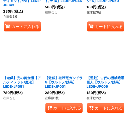
ティメット/☆8】LEDE-
ト/★10】LEDE-JP045
ク-5】LEDE-JP050
JP043
580
円
(税込)
180
円
(税込)
280
円
(税込)
在庫なし
在庫数3枚
在庫数3枚
カートに入れる
カートに入れる
【遊戯】光の黄金櫃【ア
【遊戯】破壊竜ガンドラ
【遊戯】古代の機械暗黒
ルティメット/魔法】
G【ウルトラ/効果】
巨人【ウルトラ/効果】
LEDE-JP051
LEDE-JP001
LEDE-JP006
780
円
(税込)
280
円
(税込)
180
円
(税込)
在庫なし
在庫数1枚
在庫数2枚
カートに入れる
カートに入れる