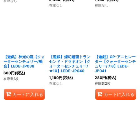
在庫なし
在庫なし
在庫なし
【遊戯】神光の龍【クォ
【遊戯】燦幻超龍トラン
【遊戯】GP-アニヒレー
ーターセンチュリー/融
センド・ドラギオン【ク
ター【クォーターセンチ
合】LEDE-JP038
ォーターセンチュリー/
ュリー/☆8】LEDE-
☆10】LEDE-JP040
JP041
680
円
(税込)
1,180
円
(税込)
280
円
(税込)
在庫数1枚
在庫なし
在庫数2枚
カートに入れる
カートに入れる