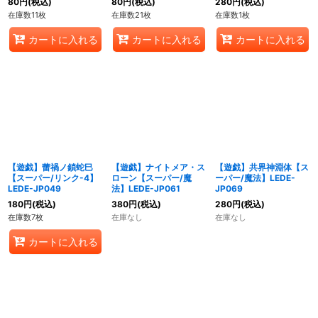
80
円
(税込)
80
円
(税込)
280
円
(税込)
在庫数11枚
在庫数21枚
在庫数1枚
カートに入れる
カートに入れる
カートに入れる
【遊戯】蕾禍ノ鎖蛇巳
【遊戯】ナイトメア・ス
【遊戯】共界神淵体【ス
【スーパー/リンク-4】
ローン【スーパー/魔
ーパー/魔法】LEDE-
LEDE-JP049
法】LEDE-JP061
JP069
180
円
(税込)
380
円
(税込)
280
円
(税込)
在庫数7枚
在庫なし
在庫なし
カートに入れる