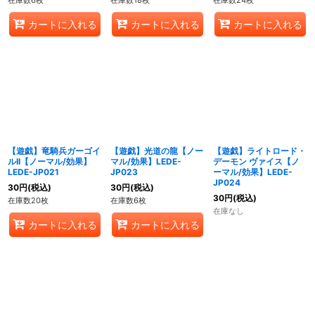
在庫数6枚
在庫数18枚
在庫数24枚
カートに入れる
カートに入れる
カートに入れる
【遊戯】竜騎兵ガーゴイ
【遊戯】光道の龍【ノー
【遊戯】ライトロード・
ルII【ノーマル/効果】
マル/効果】LEDE-
デーモン ヴァイス【ノ
LEDE-JP021
JP023
ーマル/効果】LEDE-
JP024
30
円
(税込)
30
円
(税込)
30
円
(税込)
在庫数20枚
在庫数6枚
在庫なし
カートに入れる
カートに入れる