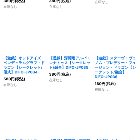
380
円
(税込)
380
円
(税込)
在庫なし
在庫なし
在庫なし
【遊戯】オッドアイズ・
【遊戯】深淵竜アルバ・
【遊戯】スターヴ・ヴェ
ペンデュラムグラフ・ド
レナトゥス【シークレッ
ノム・プレデター・フュ
ラゴン【シークレット/
ト/融合】DIFO-JP035
ージョン・ドラゴン【シ
儀式】DIFO-JP034
ークレット/融合】
380
円
(税込)
DIFO-JP036
580
円
(税込)
在庫なし
180
円
(税込)
在庫なし
在庫なし