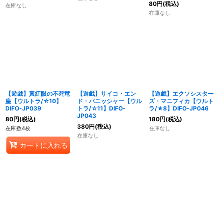
80
円
(税込)
在庫なし
在庫なし
【遊戯】真紅眼の不死竜
【遊戯】サイコ・エン
【遊戯】エクソシスター
皇【ウルトラ/☆10】
ド・パニッシャー【ウル
ズ・マニフィカ【ウルト
DIFO-JP039
トラ/☆11】DIFO-
ラ/★8】DIFO-JP046
JP043
80
円
(税込)
180
円
(税込)
380
円
(税込)
在庫数4枚
在庫なし
在庫なし
カートに入れる