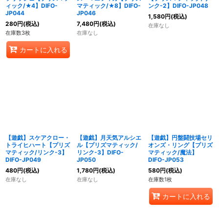
ィック/★4】DIFO-
マティック/★8】DIFO-
ンク-2】DIFO-JP048
JP044
JP046
1,580
円
(税込)
280
円
(税込)
7,480
円
(税込)
在庫なし
在庫数3枚
在庫なし
カートに入れる
【遊戯】スケアクロー・
【遊戯】月天気アルシエ
【遊戯】円盤闘技場セリ
トライヒハート【プリズ
ル【プリズマティック/
オンズ・リング【プリズ
マティック/リンク-3】
リンク-3】DIFO-
マティック/魔法】
DIFO-JP049
JP050
DIFO-JP053
480
円
(税込)
1,780
円
(税込)
580
円
(税込)
在庫なし
在庫なし
在庫数1枚
カートに入れる