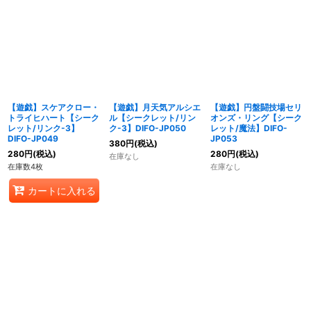
【遊戯】スケアクロー・
【遊戯】月天気アルシエ
【遊戯】円盤闘技場セリ
トライヒハート【シーク
ル【シークレット/リン
オンズ・リング【シーク
レット/リンク-3】
ク-3】DIFO-JP050
レット/魔法】DIFO-
DIFO-JP049
JP053
380
円
(税込)
280
円
(税込)
280
円
(税込)
在庫なし
在庫数4枚
在庫なし
カートに入れる