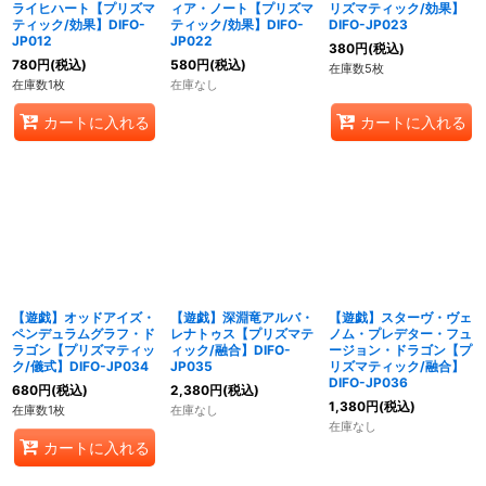
ライヒハート【プリズマ
ィア・ノート【プリズマ
リズマティック/効果】
ティック/効果】DIFO-
ティック/効果】DIFO-
DIFO-JP023
JP012
JP022
380
円
(税込)
780
円
(税込)
580
円
(税込)
在庫数5枚
在庫数1枚
在庫なし
カートに入れる
カートに入れる
【遊戯】オッドアイズ・
【遊戯】深淵竜アルバ・
【遊戯】スターヴ・ヴェ
ペンデュラムグラフ・ド
レナトゥス【プリズマテ
ノム・プレデター・フュ
ラゴン【プリズマティッ
ィック/融合】DIFO-
ージョン・ドラゴン【プ
ク/儀式】DIFO-JP034
JP035
リズマティック/融合】
DIFO-JP036
680
円
(税込)
2,380
円
(税込)
1,380
円
(税込)
在庫数1枚
在庫なし
在庫なし
カートに入れる