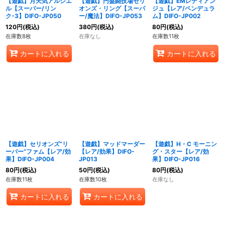
【遊戯】月天気アルシエ
【遊戯】円盤闘技場セリ
【遊戯】EMレディアン
ル【スーパー/リン
オンズ・リング【スーパ
ジュ【レア/ペンデュラ
ク-3】DIFO-JP050
ー/魔法】DIFO-JP053
ム】DIFO-JP002
120
円
(税込)
380
円
(税込)
80
円
(税込)
在庫数8枚
在庫なし
在庫数11枚
カートに入れる
カートに入れる
【遊戯】セリオンズ“リ
【遊戯】マッドマーダー
【遊戯】H・C モーニン
ーパー”ファム【レア/効
【レア/効果】DIFO-
グ・スター【レア/効
果】DIFO-JP004
JP013
果】DIFO-JP016
80
円
(税込)
50
円
(税込)
80
円
(税込)
在庫数11枚
在庫数10枚
在庫なし
カートに入れる
カートに入れる