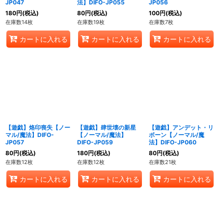
JP047
法】DIFO-JP055
JP056
180
円
(税込)
80
円
(税込)
100
円
(税込)
在庫数14枚
在庫数19枚
在庫数7枚
カートに入れる
カートに入れる
カートに入れる
【遊戯】烙印喪失【ノー
【遊戯】肆世壊の新星
【遊戯】アンデット・リ
マル/魔法】DIFO-
【ノーマル/魔法】
ボーン【ノーマル/魔
JP057
DIFO-JP059
法】DIFO-JP060
80
円
(税込)
180
円
(税込)
80
円
(税込)
在庫数12枚
在庫数12枚
在庫数21枚
カートに入れる
カートに入れる
カートに入れる