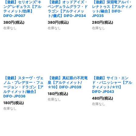
【遊戯】セリオンズ“キ
【遊戯】オッドアイズ・
【遊戯】深淵竜アルバ・
ング”レギュラス【アル
ペンデュラムグラフ・ド
レナトゥス【アルティメ
ティメット/効果】
ラゴン【アルティメッ
ット/融合】DIFO-
DIFO-JP007
ト/儀式】DIFO-JP034
JP035
380
円
(税込)
380
円
(税込)
280
円
(税込)
在庫なし
在庫なし
在庫なし
【遊戯】スターヴ・ヴェ
【遊戯】真紅眼の不死竜
【遊戯】サイコ・エン
ノム・プレデター・フュ
皇【アルティメット/
ド・パニッシャー【アル
ージョン・ドラゴン【ア
☆10】DIFO-JP039
ティメット/☆11】
ルティメット/融合】
DIFO-JP043
180
円
(税込)
DIFO-JP036
480
円
(税込)
在庫なし
180
円
(税込)
在庫なし
在庫なし