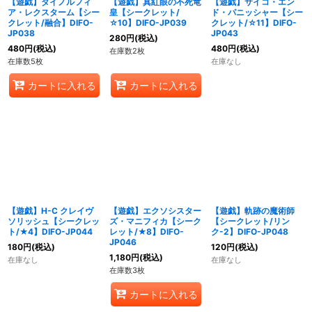
【遊戯】ダイノルフィ
【遊戯】真紅眼の不死竜
【遊戯】サイコ・エン
ア・レクスターム【シー
皇【シークレット/
ド・パニッシャー【シー
クレット/融合】DIFO-
☆10】DIFO-JP039
クレット/☆11】DIFO-
JP038
JP043
280
円
(税込)
480
円
(税込)
480
円
(税込)
在庫数2枚
在庫数5枚
在庫なし
カートに入れる
カートに入れる
【遊戯】H-C クレイヴ
【遊戯】エクソシスター
【遊戯】軌跡の魔術師
ソリッシュ【シークレッ
ズ・マニフィカ【シーク
【シークレット/リン
ト/★4】DIFO-JP044
レット/★8】DIFO-
ク-2】DIFO-JP048
JP046
180
円
(税込)
120
円
(税込)
1,180
円
(税込)
在庫なし
在庫なし
在庫数3枚
カートに入れる