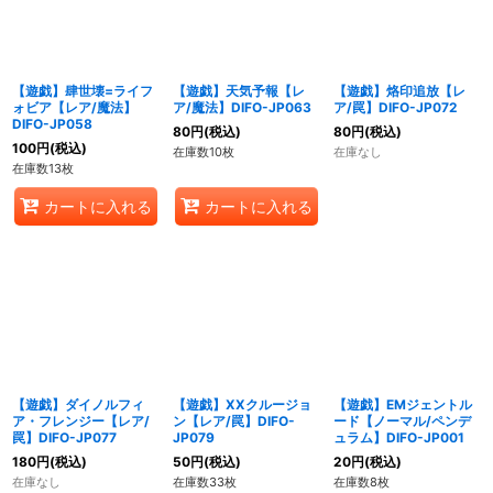
【遊戯】肆世壊=ライフ
【遊戯】天気予報【レ
【遊戯】烙印追放【レ
ォビア【レア/魔法】
ア/魔法】DIFO-JP063
ア/罠】DIFO-JP072
DIFO-JP058
80
円
(税込)
80
円
(税込)
100
円
(税込)
在庫数10枚
在庫なし
在庫数13枚
カートに入れる
カートに入れる
【遊戯】ダイノルフィ
【遊戯】XXクルージョ
【遊戯】EMジェントル
ア・フレンジー【レア/
ン【レア/罠】DIFO-
ード【ノーマル/ペンデ
罠】DIFO-JP077
JP079
ュラム】DIFO-JP001
180
円
(税込)
50
円
(税込)
20
円
(税込)
在庫なし
在庫数33枚
在庫数8枚