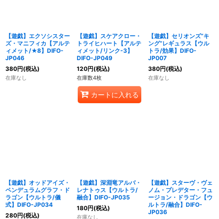
【遊戯】エクソシスター
【遊戯】スケアクロー・
【遊戯】セリオンズ“キ
ズ・マニフィカ【アルテ
トライヒハート【アルテ
ング”レギュラス【ウル
ィメット/★8】DIFO-
ィメット/リンク-3】
トラ/効果】DIFO-
JP046
DIFO-JP049
JP007
380
円
(税込)
120
円
(税込)
380
円
(税込)
在庫なし
在庫数4枚
在庫なし
カートに入れる
【遊戯】オッドアイズ・
【遊戯】深淵竜アルバ・
【遊戯】スターヴ・ヴェ
ペンデュラムグラフ・ド
レナトゥス【ウルトラ/
ノム・プレデター・フュ
ラゴン【ウルトラ/儀
融合】DIFO-JP035
ージョン・ドラゴン【ウ
式】DIFO-JP034
ルトラ/融合】DIFO-
180
円
(税込)
JP036
280
円
(税込)
在庫なし