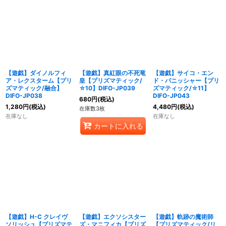
【遊戯】ダイノルフィ
【遊戯】真紅眼の不死竜
【遊戯】サイコ・エン
ア・レクスターム【プリ
皇【プリズマティック/
ド・パニッシャー【プリ
ズマティック/融合】
☆10】DIFO-JP039
ズマティック/☆11】
DIFO-JP038
DIFO-JP043
680
円
(税込)
1,280
円
(税込)
4,480
円
(税込)
在庫数3枚
在庫なし
在庫なし
カートに入れる
【遊戯】H-C クレイヴ
【遊戯】エクソシスター
【遊戯】軌跡の魔術師
ソリッシュ【プリズマテ
ズ・マニフィカ【プリズ
【プリズマティック/リ