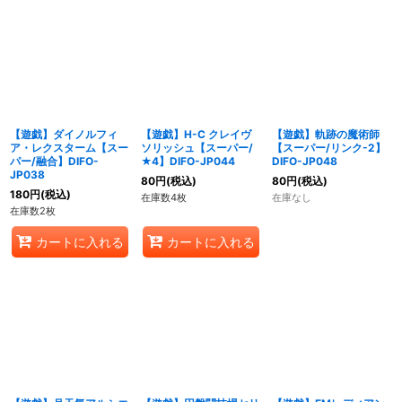
【遊戯】ダイノルフィ
【遊戯】H-C クレイヴ
【遊戯】軌跡の魔術師
ア・レクスターム【スー
ソリッシュ【スーパー/
【スーパー/リンク-2】
パー/融合】DIFO-
★4】DIFO-JP044
DIFO-JP048
JP038
80
円
(税込)
80
円
(税込)
180
円
(税込)
在庫数4枚
在庫なし
在庫数2枚
カートに入れる
カートに入れる