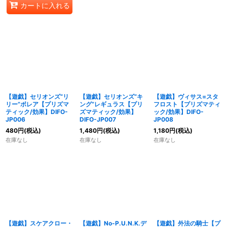
カートに入れる
【遊戯】セリオンズ“リ
【遊戯】セリオンズ“キ
【遊戯】ヴィサス=スタ
リー”ボレア【プリズマ
ング”レギュラス【プリ
フロスト【プリズマティ
ティック/効果】DIFO-
ズマティック/効果】
ック/効果】DIFO-
JP006
DIFO-JP007
JP008
480
円
(税込)
1,480
円
(税込)
1,180
円
(税込)
在庫なし
在庫なし
在庫なし
【遊戯】スケアクロー・
【遊戯】No-P.U.N.K.デ
【遊戯】外法の騎士【プ