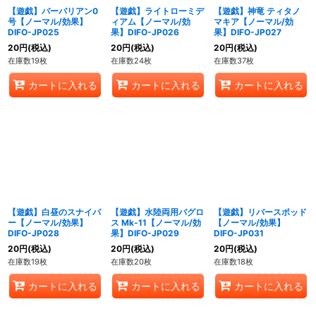
【遊戯】バーバリアン0
【遊戯】ライトローミデ
【遊戯】神竜 ティタノ
号【ノーマル/効果】
ィアム【ノーマル/効
マキア【ノーマル/効
DIFO-JP025
果】DIFO-JP026
果】DIFO-JP027
20
円
(税込)
20
円
(税込)
20
円
(税込)
在庫数19枚
在庫数24枚
在庫数37枚
カートに入れる
カートに入れる
カートに入れる
【遊戯】白昼のスナイパ
【遊戯】水陸両用バグロ
【遊戯】リバースポッド
ー【ノーマル/効果】
ス Mk-11【ノーマル/効
【ノーマル/効果】
DIFO-JP028
果】DIFO-JP029
DIFO-JP031
20
円
(税込)
20
円
(税込)
20
円
(税込)
在庫数19枚
在庫数20枚
在庫数18枚
カートに入れる
カートに入れる
カートに入れる