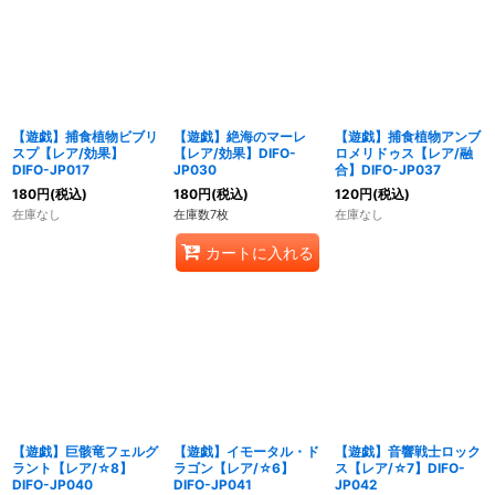
【遊戯】捕食植物ビブリ
【遊戯】絶海のマーレ
【遊戯】捕食植物アンブ
スプ【レア/効果】
【レア/効果】DIFO-
ロメリドゥス【レア/融
DIFO-JP017
JP030
合】DIFO-JP037
180
円
(税込)
180
円
(税込)
120
円
(税込)
在庫なし
在庫数7枚
在庫なし
カートに入れる
【遊戯】巨骸竜フェルグ
【遊戯】イモータル・ド
【遊戯】音響戦士ロック
ラント【レア/☆8】
ラゴン【レア/☆6】
ス【レア/☆7】DIFO-
DIFO-JP040
DIFO-JP041
JP042