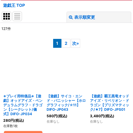
遊戯王 TOP
表示順変更
閉じる
127
件
表示数
:
1
2
次
»
在庫あり
並び順
:
絞り込む
※プレイ用特価品※【遊
【遊戯】サイコ・エン
【遊戯】覇王黒竜オッド
戯】オッドアイズ・ペン
ド・パニッシャー【ホロ
アイズ・リベリオン・ド
デュラムグラフ・ドラゴ
グラフィック/☆11】
ラゴン【プリズマティッ
ン【シークレット/儀
DIFO-JP043
ク/★7】DIFO-JPS01
式】DIFO-JP034
580
円
(税込)
3,480
円
(税込)
280
円
(税込)
在庫なし
在庫なし
在庫数1枚