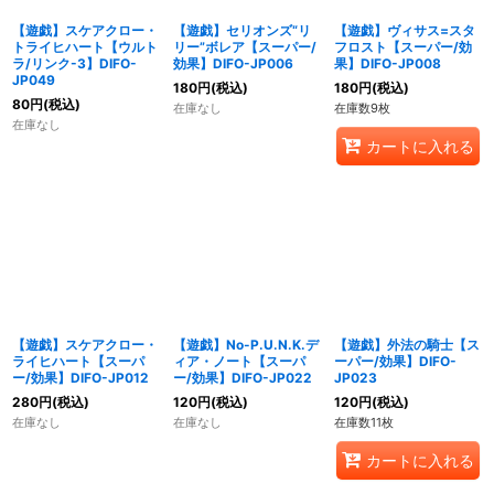
【遊戯】スケアクロー・
【遊戯】セリオンズ“リ
【遊戯】ヴィサス=スタ
トライヒハート【ウルト
リー”ボレア【スーパー/
フロスト【スーパー/効
ラ/リンク-3】DIFO-
効果】DIFO-JP006
果】DIFO-JP008
JP049
180
円
(税込)
180
円
(税込)
80
円
(税込)
在庫なし
在庫数9枚
在庫なし
カートに入れる
【遊戯】スケアクロー・
【遊戯】No-P.U.N.K.デ
【遊戯】外法の騎士【ス
ライヒハート【スーパ
ィア・ノート【スーパ
ーパー/効果】DIFO-
ー/効果】DIFO-JP012
ー/効果】DIFO-JP022
JP023
280
円
(税込)
120
円
(税込)
120
円
(税込)
在庫なし
在庫なし
在庫数11枚
カートに入れる