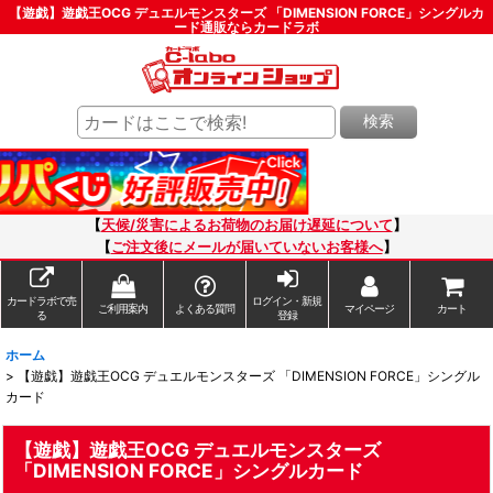
【遊戯】遊戯王OCG デュエルモンスターズ 「DIMENSION FORCE」シングルカ
ード通販ならカードラボ
検索
【
天候/災害によるお荷物のお届け遅延について
】
【
ご注文後にメールが届いていないお客様へ
】
カードラボで売
ログイン・新規
ご利用案内
よくある質問
マイページ
カート
る
登録
ホーム
>
【遊戯】遊戯王OCG デュエルモンスターズ 「DIMENSION FORCE」シングル
カード
【遊戯】遊戯王OCG デュエルモンスターズ
「DIMENSION FORCE」シングルカード