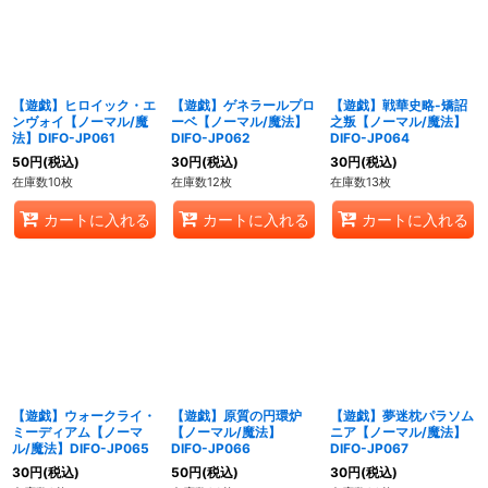
【遊戯】ヒロイック・エ
【遊戯】ゲネラールプロ
【遊戯】戦華史略-矯詔
ンヴォイ【ノーマル/魔
ーベ【ノーマル/魔法】
之叛【ノーマル/魔法】
法】DIFO-JP061
DIFO-JP062
DIFO-JP064
50
円
(税込)
30
円
(税込)
30
円
(税込)
在庫数10枚
在庫数12枚
在庫数13枚
カートに入れる
カートに入れる
カートに入れる
【遊戯】ウォークライ・
【遊戯】原質の円環炉
【遊戯】夢迷枕パラソム
ミーディアム【ノーマ
【ノーマル/魔法】
ニア【ノーマル/魔法】
ル/魔法】DIFO-JP065
DIFO-JP066
DIFO-JP067
30
円
(税込)
50
円
(税込)
30
円
(税込)