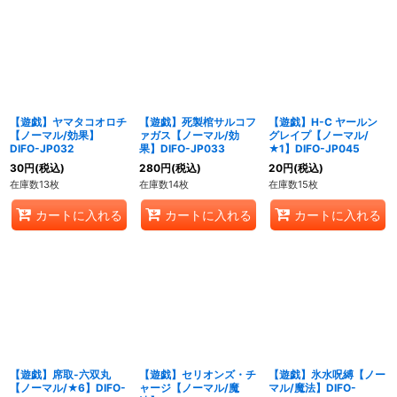
【遊戯】ヤマタコオロチ
【遊戯】死製棺サルコフ
【遊戯】H-C ヤールン
【ノーマル/効果】
ァガス【ノーマル/効
グレイプ【ノーマル/
DIFO-JP032
果】DIFO-JP033
★1】DIFO-JP045
30
円
(税込)
280
円
(税込)
20
円
(税込)
在庫数13枚
在庫数14枚
在庫数15枚
カートに入れる
カートに入れる
カートに入れる
【遊戯】席取-六双丸
【遊戯】セリオンズ・チ
【遊戯】氷水呪縛【ノー
【ノーマル/★6】DIFO-
ャージ【ノーマル/魔
マル/魔法】DIFO-