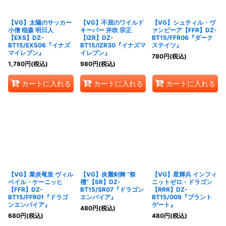
【VG】太陽のサッカー
【VG】不屈のワイルド
【VG】シュティル・ヴ
小僧 稲森 明日人
キーパー 井吹 宗正
ァンピーア【FFR】DZ-
【EXS】DZ-
【IZR】DZ-
BT15/FFR06『ダーク
BT15/EXS06『イナズ
BT15/IZR30『イナズマ
ステイツ』
マイレブン』
イレブン』
780
円
(税込)
1,780
円
(税込)
980
円
(税込)
カートに入れる
カートに入れる
カートに入れる
【VG】業炎竜皇 ヴィル
【VG】炎麗剣舞 “祭
【VG】星輝兵 インフィ
ベイル・ケーニッヒ
禮”【SR】DZ-
ニットゼロ・ドラゴン
【FFR】DZ-
BT15/SR07『ドラゴン
【RRR】DZ-
BT15/FFR01『ドラゴ
エンパイア』
BT15/009『ブラント
ンエンパイア』
ゲート』
480
円
(税込)
680
円
(税込)
480
円
(税込)