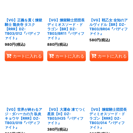
【VG】正義を貫く煉獄
【VG】煉獄騎士団団長
【VG】戦乙女 全知のア
騎士 龍炎寺 タスク
ディミオスソード・ド
ルヴィドル【BR】DZ-
【RRR】DZ-
ラゴン【BR】DZ-
TB03/BR04『バディフ
TB03/012『バディフ
TB03/BR11『バディフ
ァイト』
ァイト』
ァイト』
580
円
(税込)
980
円
(税込)
880
円
(税込)
カートに入れる
カートに入れる
カートに入れる
【VG】世界が終わるア
【VG】大運命 凍てつく
【VG】煉獄騎士団団長
ジ・ダハーカの力 臥炎
星辰【H】DZ-
ディミオスソード・ド
キョウヤ【RRR】DZ-
TB03/H35『バディフ
ラゴン【RRR】DZ-
TB03/019『バディフ
ァイト』
TB03/014『バディフ
ァイト』
ァイト』
380
円
(税込)