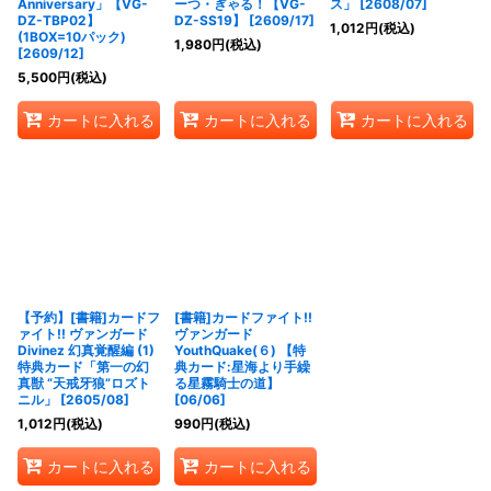
Anniversary」【VG-
ーつ・ぎゃる！【VG-
ス」 [2608/07]
DZ-TBP02】
DZ-SS19】 [2609/17]
1,012
円
(税込)
(1BOX=10パック)
1,980
円
(税込)
[2609/12]
5,500
円
(税込)
カートに入れる
カートに入れる
カートに入れる
【予約】[書籍]カードフ
[書籍]カードファイト!!
ァイト!! ヴァンガード
ヴァンガード
Divinez 幻真覚醒編 (1)
YouthQuake(６) 【特
特典カード「第一の幻
典カード:星海より手繰
真獣 “天戒牙狼”ロズト
る星霧騎士の道】
ニル」 [2605/08]
[06/06]
1,012
円
(税込)
990
円
(税込)
カートに入れる
カートに入れる