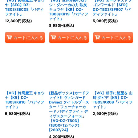
【VG】終焉魔王 キョウ
【VG】世界が終わるア
【VG】ダークネスドラ
ヤ【SEC】DZ-
ジ・ダハーカの力 臥炎
ゴンワールド【SFR】
TB03/SEC08『バディ
キョウヤ【KR】DZ-
DZ-TB03/SFR07『バ
ファイト』
TB03/KR19『バディフ
ディファイト』
ァイト』
12,800
円
(税込)
5,980
円
(税込)
8,980
円
(税込)
カートに入れる
カートに入れる
カートに入れる
【VG】終焉魔王 キョウ
[新品ボックス]カードフ
【VG】相手に絶望を 山
ヤ【KR】DZ-
ァイト!! ヴァンガード
崎 ダビデ【KR】DZ-
TB03/KR16『バディフ
Divinez タイトルブース
TB03/KR08『バディフ
ァイト』
ター「フューチャーカ
ァイト』
ード バディファイト デ
5,980
円
(税込)
2,980
円
(税込)
ィザスターフォース」
【VG-DZ-TB03】
(1BOX=12パック)
[2607/24]
4,200
円
(税込)