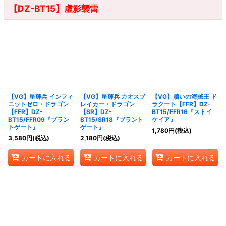
【DZ-BT15】虚影襲雷
【VG】星輝兵 インフィ
【VG】星輝兵 カオスブ
【VG】贖いの海賊王 ド
ニットゼロ・ドラゴン
レイカー・ドラゴン
ラクート【FFR】DZ-
【FFR】DZ-
【SR】DZ-
BT15/FFR16『ストイ
BT15/FFR09『ブラン
BT15/SR18『ブラント
ケイア』
トゲート』
ゲート』
1,780
円
(税込)
3,580
円
(税込)
2,180
円
(税込)
カートに入れる
カートに入れる
カートに入れる