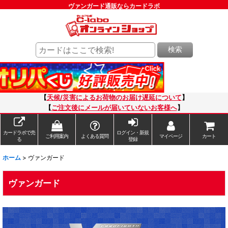
ヴァンガード通販ならカードラボ
検索
【
天候/災害によるお荷物のお届け遅延について
】
【
ご注文後にメールが届いていないお客様へ
】
カードラボで売
ログイン・新規
ご利用案内
よくある質問
マイページ
カート
る
登録
ホーム
>
ヴァンガード
ヴァンガード