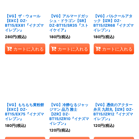
【VG】ザ・ウォール
【VG】アルマードガッ
【VG】パルクールアタ
【EXC】DZ-
シュ・ドラゴン【SR】
ック【IZR】DZ-
BT15/EX81『イナズマ
DZ-BT15/SR35『スト
BT15/IZR68『イナズマ
イレブン』
イケイア』
イレブン』
280
円
(税込)
180
円
(税込)
180
円
(税込)
カートに入れる
カートに入れる
カートに入れる
【VG】もちもち黄粉餅
【VG】冷静なるジャッ
【VG】憑依のアクター
【EXC】DZ-
ジマン 品乃 雅士
弁天 九郎丸【IZR】DZ-
BT15/EX75『イナズマ
【IZR】DZ-
BT15/IZR12『イナズマ
イレブン』
BT15/IZR10『イナズマ
イレブン』
イレブン』
180
円
(税込)
120
円
(税込)
120
円
(税込)