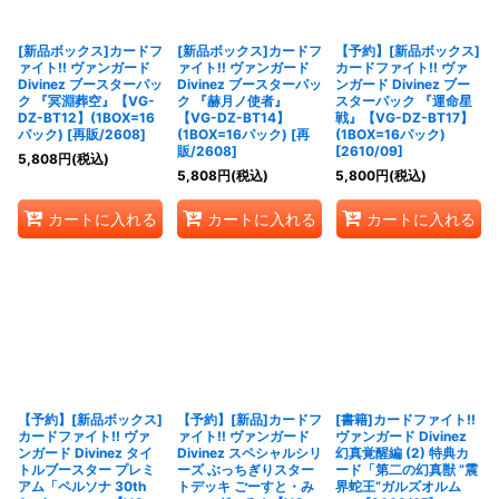
[新品ボックス]カードフ
[新品ボックス]カードフ
【予約】[新品ボックス]
ァイト!! ヴァンガード
ァイト!! ヴァンガード
カードファイト!! ヴァ
Divinez ブースターパッ
Divinez ブースターパッ
ンガード Divinez ブー
ク 『冥淵葬空』【VG-
ク 『赫月ノ使者』
スターパック 『運命星
DZ-BT12】(1BOX=16
【VG-DZ-BT14】
戦』【VG-DZ-BT17】
パック) [再販/2608]
(1BOX=16パック) [再
(1BOX=16パック)
販/2608]
[2610/09]
5,808
円
(税込)
5,808
円
(税込)
5,800
円
(税込)
カートに入れる
カートに入れる
カートに入れる
【予約】[新品ボックス]
【予約】[新品]カードフ
[書籍]カードファイト!!
カードファイト!! ヴァ
ァイト!! ヴァンガード
ヴァンガード Divinez
ンガード Divinez タイ
Divinez スペシャルシリ
幻真覚醒編 (2) 特典カ
トルブースター プレミ
ーズ ぶっちぎりスター
ード「第二の幻真獣 “震
アム「ペルソナ 30th
トデッキ ごーすと・み
界蛇王”ガルズオルム