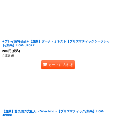
絞り込む
※プレイ用特価品※【遊戯】ダーク・オネスト【プリズマティックシークレッ
ト/効果】LIOV-JP022
280
円
(税込)
在庫数1枚
カートに入れる
【遊戯】驚楽園の支配人 ＜∀rlechino＞【プリズマティック/効果】LIOV-
JP006