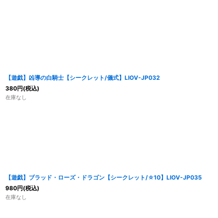
【遊戯】凶導の白騎士【シークレット/儀式】LIOV-JP032
380
円
(税込)
在庫なし
【遊戯】ブラッド・ローズ・ドラゴン【シークレット/☆10】LIOV-JP035
980
円
(税込)
在庫なし