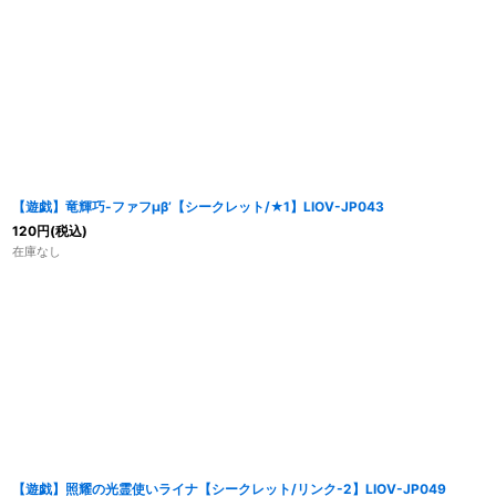
【遊戯】竜輝巧-ファフμβ’【シークレット/★1】LIOV-JP043
120
円
(税込)
在庫なし
【遊戯】照耀の光霊使いライナ【シークレット/リンク-2】LIOV-JP049