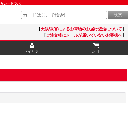
販ならカードラボ
検索
【
天候/災害によるお荷物のお届け遅延について
】
【
ご注文後にメールが届いていないお客様へ
】
マイページ
カート
閉じる