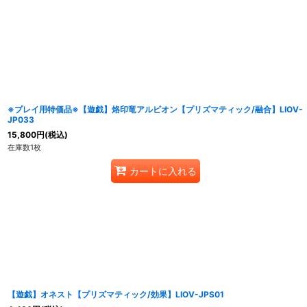
並び順
:
※プレイ用特価品※【遊戯】烙印竜アルビオン【プリズマティック/融合】LIOV-
JP033
15,800
円
(税込)
在庫数1枚
カートに入れる
【遊戯】オネスト【プリズマティック/効果】LIOV-JPS01