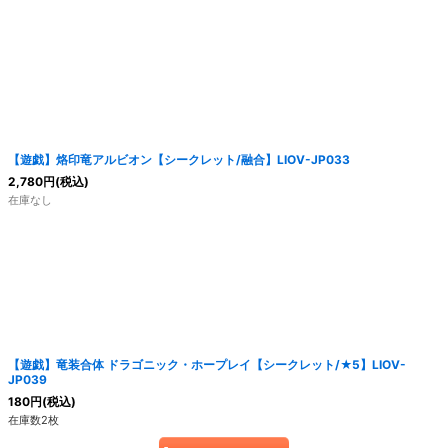
【遊戯】烙印竜アルビオン【シークレット/融合】LIOV-JP033
2,780
円
(税込)
在庫なし
【遊戯】竜装合体 ドラゴニック・ホープレイ【シークレット/★5】LIOV-
JP039
180
円
(税込)
在庫数2枚