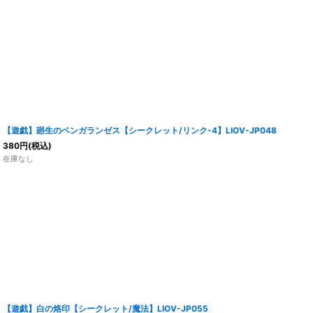
【遊戯】廻生のベンガランゼス【シークレット/リンク-4】LIOV-JP048
380
円
(税込)
在庫なし
【遊戯】白の烙印【シークレット/魔法】LIOV-JP055