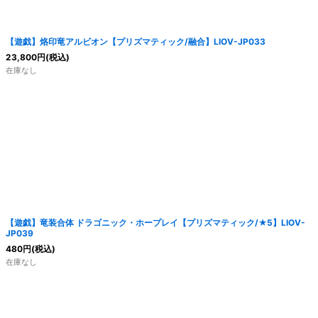
【遊戯】烙印竜アルビオン【プリズマティック/融合】LIOV-JP033
23,800
円
(税込)
在庫なし
【遊戯】竜装合体 ドラゴニック・ホープレイ【プリズマティック/★5】LIOV-
JP039
480
円
(税込)
在庫なし