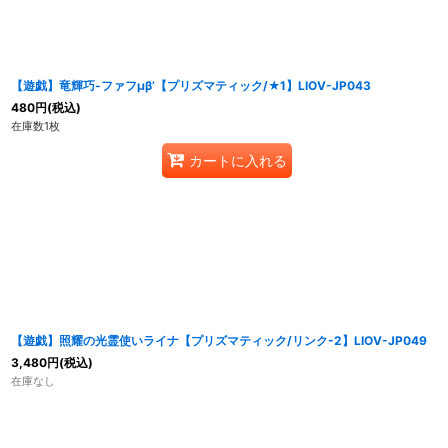
【遊戯】竜輝巧-ファフμβ’【プリズマティック/★1】LIOV-JP043
480
円
(税込)
在庫数1枚
カートに入れる
【遊戯】照耀の光霊使いライナ【プリズマティック/リンク-2】LIOV-JP049
3,480
円
(税込)
在庫なし