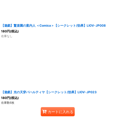
【遊戯】驚楽園の案内人 ＜Comica＞【シークレット/効果】LIOV-JP008
180
円
(税込)
在庫なし
【遊戯】光の天穿バハルティヤ【シークレット/効果】LIOV-JP023
180
円
(税込)
在庫数6枚
カートに入れる