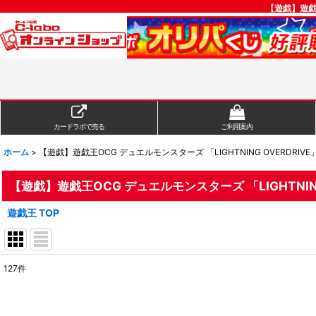
【遊戯】遊戯王
カードラボで売る
ご利用案内
ホーム
>
【遊戯】遊戯王OCG デュエルモンスターズ 「LIGHTNING OVERDRI
【遊戯】遊戯王OCG デュエルモンスターズ 「LIGHTNIN
遊戯王 TOP
127
件
表示数
:
在庫あり