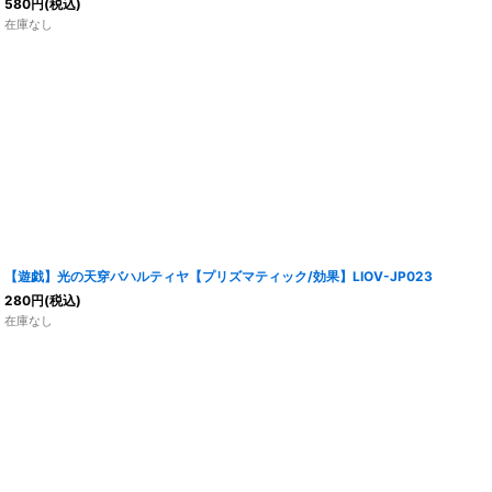
580
円
(税込)
在庫なし
【遊戯】光の天穿バハルティヤ【プリズマティック/効果】LIOV-JP023
280
円
(税込)
在庫なし