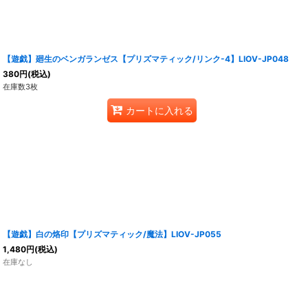
【遊戯】廻生のベンガランゼス【プリズマティック/リンク-4】LIOV-JP048
380
円
(税込)
在庫数3枚
カートに入れる
【遊戯】白の烙印【プリズマティック/魔法】LIOV-JP055
1,480
円
(税込)
在庫なし