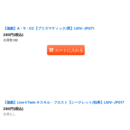
【遊戯】A・∀・CC【プリズマティック/罠】LIOV-JP071
280
円
(税込)
在庫数3枚
カートに入れる
【遊戯】Live☆Twin キスキル・フロスト【シークレット/効果】LIOV-JP017
280
円
(税込)
在庫なし