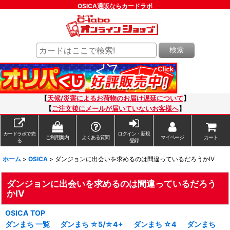
OSICA通販ならカードラボ
検索
【
天候/災害によるお荷物のお届け遅延について
】
【
ご注文後にメールが届いていないお客様へ
】
カードラボで売
ログイン・新規
ご利用案内
よくある質問
マイページ
カート
る
登録
ホーム
>
OSICA
>
ダンジョンに出会いを求めるのは間違っているだろうかIV
ダンジョンに出会いを求めるのは間違っているだろう
かIV
OSICA TOP
ダンまち 一覧
ダンまち ☆5/☆4+
ダンまち ☆4
ダンまち