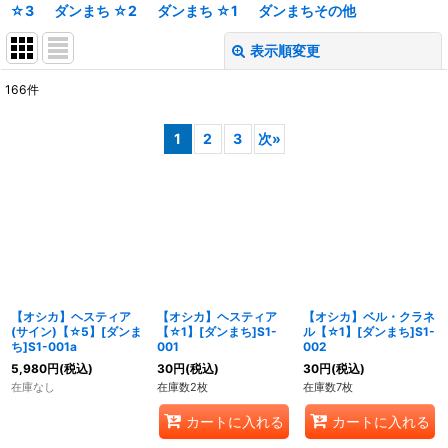
☆3
ダンまち ☆2
ダンまち ☆1
ダンまちその他
表示順変更
閉じる
166
件
表示数
:
1
2
3
次
»
在庫あり
並び順
:
絞り込む
【オシカ】ヘスティア
【オシカ】ヘスティア
【オシカ】ベル・クラネ
(サイン)【☆5】[ダンま
【☆1】[ダンまち]S1-
ル【☆1】[ダンまち]S1-
ち]S1-001a
001
002
5,980
円
(税込)
30
円
(税込)
30
円
(税込)
在庫なし
在庫数2枚
在庫数7枚
カートに入れる
カートに入れる