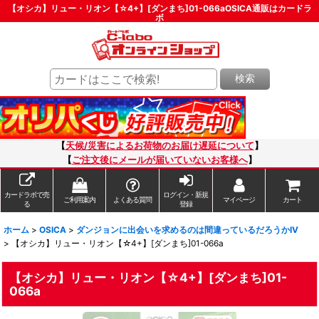
【オシカ】リュー・リオン【☆4+】[ダンまち]01-066aOSICA通販はカードラ
ボ
検索
【
天候/災害によるお荷物のお届け遅延について
】
【
ご注文後にメールが届いていないお客様へ
】
カードラボで売
ログイン・新規
ご利用案内
よくある質問
マイページ
カート
る
登録
ホーム
>
OSICA
>
ダンジョンに出会いを求めるのは間違っているだろうかIV
>
【オシカ】リュー・リオン【☆4+】[ダンまち]01-066a
【オシカ】リュー・リオン【☆4+】[ダンまち]01-
066a