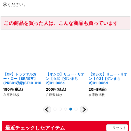
承ください。
この商品を買った人は、こんな商品も買っています
【OP】トラファルガ
【オシカ】リュー・リオ
【オシカ】リュー・リオ
ー・ロー【SR/通常】
ン【☆4】[ダンまち
ン【☆2】[ダンまち
(PRB01収録)ST10-010
2]01-066c
V]01-066d
180
円
(税込)
200
円
(税込)
20
円
(税込)
在庫数15枚
在庫数14枚
在庫数15枚
最近チェックしたアイテム
リセット