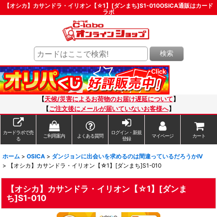
【オシカ】カサンドラ・イリオン【☆1】[ダンまち]S1-010OSICA通販はカード
ラボ
検索
【
天候/災害によるお荷物のお届け遅延について
】
【
ご注文後にメールが届いていないお客様へ
】
カードラボで売
ログイン・新規
ご利用案内
よくある質問
マイページ
カート
る
登録
ホーム
>
OSICA
>
ダンジョンに出会いを求めるのは間違っているだろうかIV
>
【オシカ】カサンドラ・イリオン【☆1】[ダンまち]S1-010
【オシカ】カサンドラ・イリオン【☆1】[ダンま
ち]S1-010