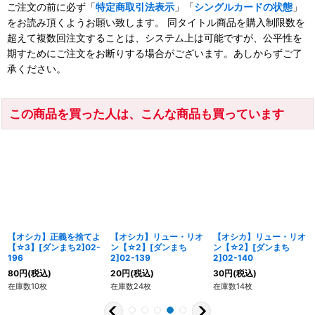
ご注文の前に必ず「
特定商取引法表示
」「
シングルカードの状態
」
をお読み頂くようお願い致します。 同タイトル商品を購入制限数を
超えて複数回注文することは、システム上は可能ですが、公平性を
期すためにご注文をお断りする場合がございます。あしからずご了
承ください。
この商品を買った人は、こんな商品も買っています
【オシカ】正義を捨てよ
【オシカ】リュー・リオ
【オシカ】リュー・リオ
【☆3】[ダンまち2]02-
ン【☆2】[ダンまち
ン【☆2】[ダンまち
196
2]02-139
2]02-140
80
円
(税込)
20
円
(税込)
30
円
(税込)
在庫数10枚
在庫数24枚
在庫数14枚