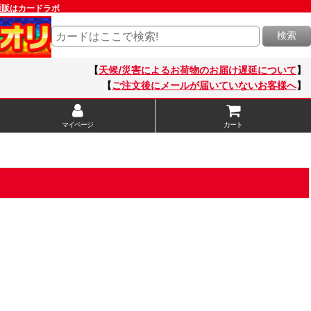
ム通販はカードラボ
検索
【
天候/災害によるお荷物のお届け遅延について
】
【
ご注文後にメールが届いていないお客様へ
】
マイページ
カート
1