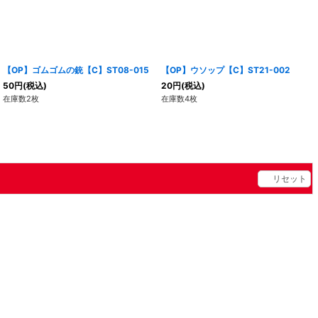
【OP】ゴムゴムの銃【C】ST08-015
【OP】ウソップ【C】ST21-002
50
円
(税込)
20
円
(税込)
在庫数2枚
在庫数4枚
リセット