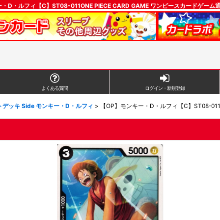
・D・ルフィ【C】ST08-011ONE PIECE CARD GAME ワンピースカードゲー
よくある質問
ログイン・新規登録
トデッキ Side モンキー・D・ルフィ
>
【OP】モンキー・D・ルフィ【C】ST08-01