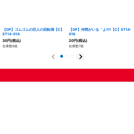
【OP】ゴムゴムの巨人の回転弾【C】
【OP】仲間がいる゛よ!!!!【C】ST14-
ST14-014
016
30
円
(税込)
20
円
(税込)
在庫数8枚
在庫数7枚