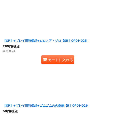
表示数
:
在庫あり
並び順
:
【OP】※プレイ用特価品※ロロノア・ゾロ【SR】OP01-025
280
円
(税込)
在庫数1枚
カートに入れる
【OP】※プレイ用特価品※ゴムゴムの火拳銃【R】OP01-026
50
円
(税込)