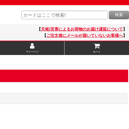
検索
【
天候/災害によるお荷物のお届け遅延について
】
【
ご注文後にメールが届いていないお客様へ
】
マイページ
カート
閉じる