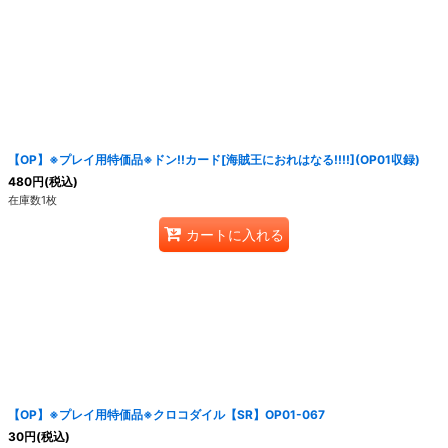
絞り込む
【OP】※プレイ用特価品※ドン!!カード[海賊王におれはなる!!!!](OP01収録)
480
円
(税込)
在庫数1枚
カートに入れる
【OP】※プレイ用特価品※クロコダイル【SR】OP01-067
30
円
(税込)