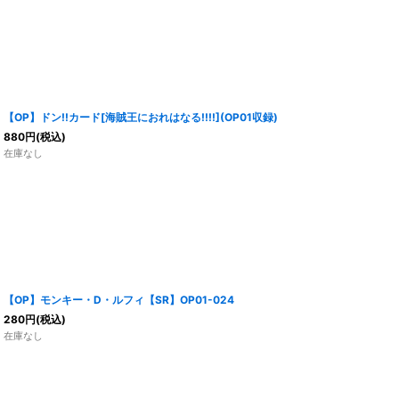
【OP】ドン!!カード[海賊王におれはなる!!!!](OP01収録)
880
円
(税込)
在庫なし
【OP】モンキー・D・ルフィ【SR】OP01-024
280
円
(税込)
在庫なし