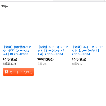
39
件
表示数
:
在庫あり
並び順
:
絞り込む
【遊戯】捕食植物バア
【遊戯】ルイ・キューピ
【遊戯】ルイ・キューピ
ル・テア【ノーマル/
ット【シークレット/
ット【スーパー/☆4】
☆4】BLZD-JP039
☆4】25DB-JP034
25DB-JP034
20
円
(税込)
380
円
(税込)
80
円
(税込)
在庫数27枚
在庫なし
在庫なし
カートに入れる