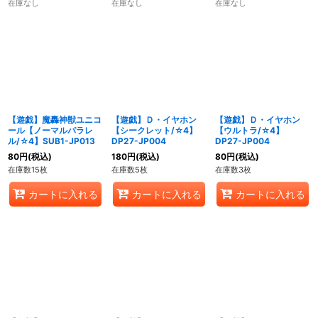
在庫なし
在庫なし
在庫なし
【遊戯】魔轟神獣ユニコ
【遊戯】Ｄ・イヤホン
【遊戯】Ｄ・イヤホン
ール【ノーマルパラレ
【シークレット/☆4】
【ウルトラ/☆4】
ル/☆4】SUB1-JP013
DP27-JP004
DP27-JP004
80
円
(税込)
180
円
(税込)
80
円
(税込)
在庫数15枚
在庫数5枚
在庫数3枚
カートに入れる
カートに入れる
カートに入れる