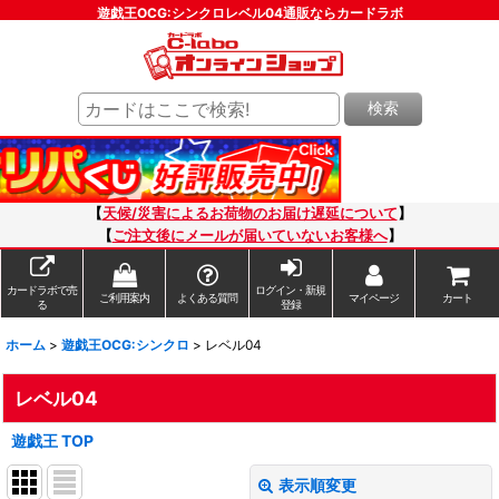
遊戯王OCG:シンクロレベル04通販ならカードラボ
検索
【
天候/災害によるお荷物のお届け遅延について
】
【
ご注文後にメールが届いていないお客様へ
】
カードラボで売
ログイン・新規
ご利用案内
よくある質問
マイページ
カート
る
登録
ホーム
>
遊戯王OCG:シンクロ
>
レベル04
レベル04
遊戯王 TOP
表示順変更
閉じる