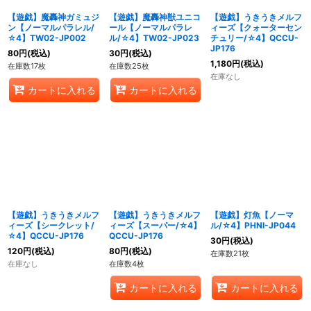
【遊戯】魔轟神ガミュジ
【遊戯】魔轟神獣ユニコ
【遊戯】うきうきメルフ
ン【ノーマルパラレル/
ール【ノーマルパラレ
ィーズ【クォーターセン
☆4】TW02-JP002
ル/☆4】TW02-JP023
チュリー/☆4】QCCU-
JP176
80
円
(税込)
30
円
(税込)
1,180
円
(税込)
在庫数17枚
在庫数25枚
在庫なし
カートに入れる
カートに入れる
【遊戯】うきうきメルフ
【遊戯】うきうきメルフ
【遊戯】灯魚【ノーマ
ィーズ【シークレット/
ィーズ【スーパー/☆4】
ル/☆4】PHNI-JP044
☆4】QCCU-JP176
QCCU-JP176
30
円
(税込)
120
円
(税込)
80
円
(税込)
在庫数21枚
在庫なし
在庫数4枚
カートに入れる
カートに入れる