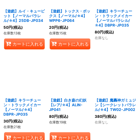
【遊戯】ルイ・キューピ
【遊戯】トックス・ボッ
【遊戯】キラーチュー
ット【ノーマルパラレ
クス【ノーマル/☆4】
ン・トラックメイカー
ル/☆4】25DB-JP034
WPP6-JP064
【ノーマルパラレル/
☆4】DBPR-JP035
50
円
(税込)
20
円
(税込)
80
円
(税込)
在庫数13枚
在庫数15枚
在庫なし
カートに入れる
カートに入れる
【遊戯】キラーチュー
【遊戯】白き森の幻妖
【遊戯】魔轟神ガミュジ
ン・トラックメイカー
【レア/☆4】ALIN-
ン【シークレットパラレ
【ノーマル/☆4】
JP041
ル/☆4】TW02-JP002
DBPR-JP035
80
円
(税込)
380
円
(税込)
30
円
(税込)
在庫数19枚
在庫なし
在庫数21枚
カートに入れる
カートに入れる