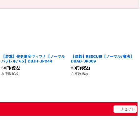
【遊戯】先史遺産ヴィマナ【ノーマル
【遊戯】RESCUE!【ノーマル/魔法】
パラレル/★5】DBJH-JP044
DBAD-JP009
50
円
(税込)
20
円
(税込)
在庫数10枚
在庫数18枚
リセット