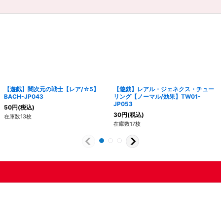
【遊戯】闇次元の戦士【レア/☆5】
【遊戯】レアル・ジェネクス・チュー
BACH-JP043
リング【ノーマル/効果】TW01-
JP053
50
円
(税込)
30
円
(税込)
在庫数13枚
在庫数17枚