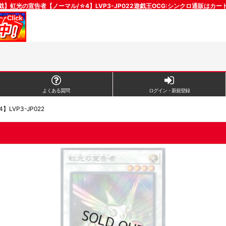
戯】虹光の宣告者【ノーマル/☆4】LVP3-JP022遊戯王OCG:シンクロ通販はカー
よくある質問
ログイン・新規登録
VP3-JP022