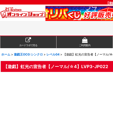
【遊
カードラボで売る
ご利用案内
ホーム
>
遊戯王OCG:シンクロ
>
レベル04
>
【遊戯】虹光の宣告者【ノーマル/☆4】L
【遊戯】虹光の宣告者【ノーマル/☆4】LVP3-JP022