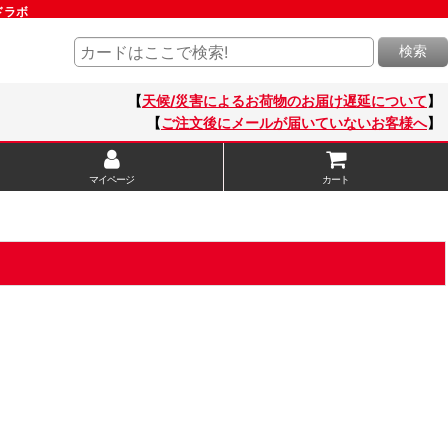
ドラボ
検索
【
天候/災害によるお荷物のお届け遅延について
】
【
ご注文後にメールが届いていないお客様へ
】
マイページ
カート