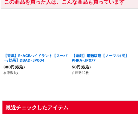
この商品を買った人は、こんな商品も買っています
【遊戯】R-ACEハイドラント【スーパ
【遊戯】魍魎跋扈【ノーマル/罠】
ー/効果】DBAD-JP004
PHRA-JP077
380
円
(税込)
50
円
(税込)
在庫数1枚
在庫数12枚
最近チェックしたアイテム