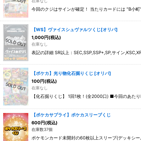
在庫なし
在庫あり
今回のクジはサインが確定！ 当たりカードには "B小町"有馬
並び順
:
【WS】ヴァイスシュヴァルツくじ[オリパ]
1,000
円
(税込)
在庫なし
表記の詳細 SR以上：SEC,SSP,SSP+,SP,サイン,KS
【ポケカ】光り物化石掘りくじ [オリパ]
100
円
(税込)
在庫なし
【化石掘りくじ】 1回1枚！(全2000口) ■今回のあたり■ 
【ポケカサプライ】ポケカスリーブくじ
600
円
(税込)
在庫数37個
ポケモンカード未開封の60枚以上スリーブ(デッキシー