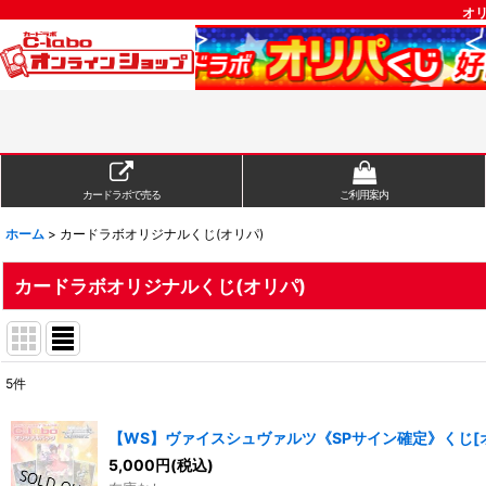
オ
カードラボで売る
ご利用案内
ホーム
>
カードラボオリジナルくじ(オリパ)
カードラボオリジナルくじ(オリパ)
5
件
サブカテゴリ
:
【WS】ヴァイスシュヴァルツ《SPサイン確定》くじ[
表示数
:
5,000
円
(税込)