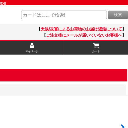
取引
検索
【
天候/災害によるお荷物のお届け遅延について
】
【
ご注文後にメールが届いていないお客様へ
】
マイページ
カート
閉じる