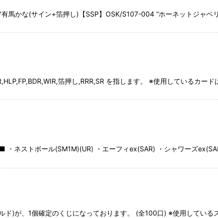
かな(サイン+箔押し)【SSP】OSK/S107-004 “ホーネットジャベリ
絞り込む
C,XR,HLP,FP,BDR,WIR,箔押し,RRR,SR を指します。 ※使用してい
・ネストボール(SM1M)(UR) ・エーフィex(SAR) ・シャワーズex(SA
ルド)が、1個確定のくじになっております。 (全100口) ※使用して