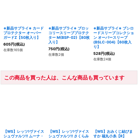
※新品サプライ※ カード
※新品サプライ※ ブロッ
※新品サプライ※ ブシロ
プロテクター オーバー
コリースリーブプロテク
ードスリーブコレクショ
ガードZ【50枚入り】
ター M(BSP-02)【80枚
ン オーバースリーブ
入り】
(BSLC-004)【60枚入
605
円
(税込)
り】
750
円
(税込)
在庫数165個
528
円
(税込)
在庫数2個
在庫数24個
この商品を買った人は、こんな商品も買っています
【WS】レッツ!ヴァイス
【WS】レッツ!ヴァイス
【WS】おみくじ結びま
シュヴァルツ!! ムーナ・
シュヴァルツ!! さくらみ
すか 福丸小糸【R】