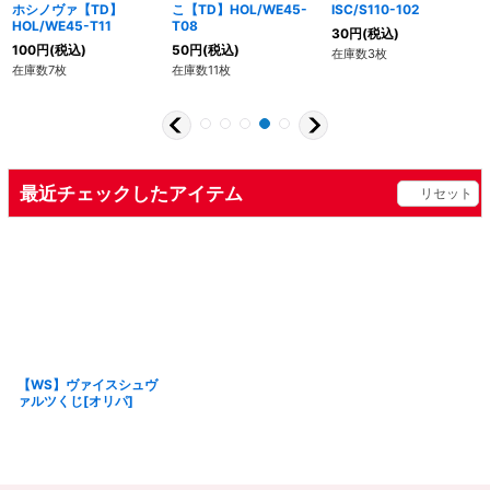
ホシノヴァ【TD】
こ【TD】HOL/WE45-
ISC/S110-102
HOL/WE45-T11
T08
30
円
(税込)
100
円
(税込)
50
円
(税込)
在庫数3枚
在庫数7枚
在庫数11枚
最近チェックしたアイテム
リセット
【WS】ヴァイスシュヴ
ァルツくじ[オリパ]