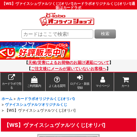
【WS】ヴァイスシュヴァルツくじ[オリパ]カードラボオリジナルくじ(オリパ)通
販はカードラボ
検索
【
天候/災害によるお荷物のお届け遅延について
】
【
ご注文後にメールが届いていないお客様へ
】
カードラボで売
ログイン・新規
ご利用案内
よくある質問
マイページ
カート
る
登録
ホーム
>
カードラボオリジナルくじ(オリパ)
>
ヴァイスシュヴァルツオリジナルくじ
>
【WS】ヴァイスシュヴァルツくじ[オリパ]
【WS】ヴァイスシュヴァルツくじ[オリパ]