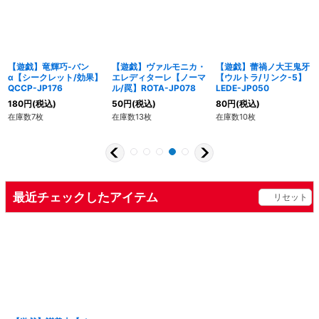
【遊戯】竜輝巧-バン
【遊戯】ヴァルモニカ・
【遊戯】蕾禍ノ大王鬼牙
α【シークレット/効果】
エレディターレ【ノーマ
【ウルトラ/リンク-5】
QCCP-JP176
ル/罠】ROTA-JP078
LEDE-JP050
180
円
(税込)
50
円
(税込)
80
円
(税込)
在庫数7枚
在庫数13枚
在庫数10枚
最近チェックしたアイテム
リセット