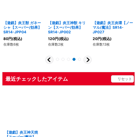
【遊戯】炎王獣 ガネー
【遊戯】炎王神獣 キリ
【遊戯】炎王炎環【ノー
シャ【スーパー/効果】
ン【スーパー/効果】
マル/魔法】SR14-
SR14-JPP04
SR14-JP002
JP027
80
円
(税込)
120
円
(税込)
20
円
(税込)
在庫数6枚
在庫数2枚
在庫数13枚
最近チェックしたアイテム
リセット
【遊戯】炎王神天焼
【スーパー/魔法】