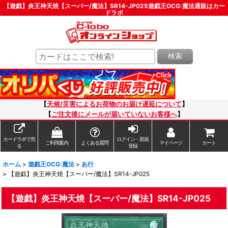
【遊戯】炎王神天焼【スーパー/魔法】SR14-JP025遊戯王OCG:魔法通販はカー
ドラボ
検索
【
天候/災害によるお荷物のお届け遅延について
】
【
ご注文後にメールが届いていないお客様へ
】
カードラボで売
ログイン・新規
ご利用案内
よくある質問
マイページ
カート
る
登録
ホーム
>
遊戯王OCG:魔法
>
あ行
>
【遊戯】炎王神天焼【スーパー/魔法】SR14-JP025
【遊戯】炎王神天焼【スーパー/魔法】SR14-JP025