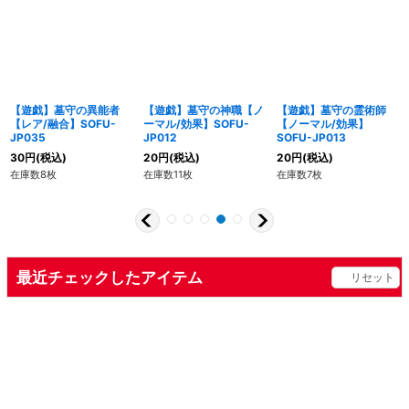
【遊戯】墓守の異能者
【遊戯】墓守の神職【ノ
【遊戯】墓守の霊術師
【レア/融合】SOFU-
ーマル/効果】SOFU-
【ノーマル/効果】
JP035
JP012
SOFU-JP013
30
円
(税込)
20
円
(税込)
20
円
(税込)
在庫数8枚
在庫数11枚
在庫数7枚
最近チェックしたアイテム
リセット