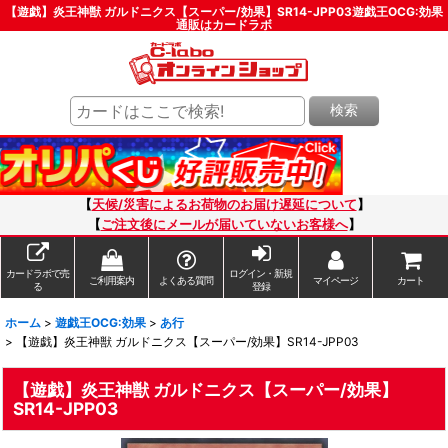
【遊戯】炎王神獣 ガルドニクス【スーパー/効果】SR14-JPP03遊戯王OCG:効果
通販はカードラボ
検索
【
天候/災害によるお荷物のお届け遅延について
】
【
ご注文後にメールが届いていないお客様へ
】
カードラボで売
ログイン・新規
ご利用案内
よくある質問
マイページ
カート
る
登録
ホーム
>
遊戯王OCG:効果
>
あ行
>
【遊戯】炎王神獣 ガルドニクス【スーパー/効果】SR14-JPP03
【遊戯】炎王神獣 ガルドニクス【スーパー/効果】
SR14-JPP03