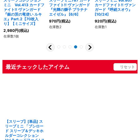
スリーブコレクション
スリーブミニ787 カード
スリーブミニ Vol.807
ミニ Vol.413 カードフ
ファイト!! ヴァンガード
カードファイト!! ヴァン
ァイト!! ヴァンガード
『光輝の獅子 プラチナ
ガード『呼続スオウ』
『銀の茨の竜使い ルキ
エイゼル』 [6/6]
[10/24]
エ』Part.2【70枚入
970
円
(税込)
920
円
(税込)
り】【ミニサイズ】
在庫数2
在庫数1
2,980
円
(税込)
在庫数1個
最近チェックしたアイテム
リセット
【スリーブ】[単品] ス
リーブミニ 「ブシロー
ド スリーブ＆デッキホ
ルダーコレクション