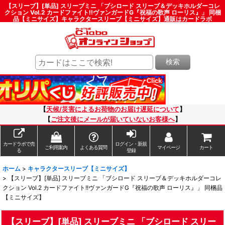
【スリーブ】[単品] スリーブミニ 「ブシロード スリーブ＆デッキホルダーコレ
クション Vol.2 カードファイト!!ヴァンガードG『祝福の歌声 ローリス』」 同梱
品【ミニサイズ】キャラクタースリーブ【ミニサイズ】通販はカードラボ
検索
【
天候/災害によるお荷物のお届け遅延について
】
【
ご注文後にメールが届いていないお客様へ
】
カードラボで売
ログイン・新規
ご利用案内
よくある質問
マイページ
カート
る
登録
ホーム
>
キャラクタースリーブ【ミニサイズ】
>
【スリーブ】[単品] スリーブミニ 「ブシロード スリーブ＆デッキホルダーコレ
クション Vol.2 カードファイト!!ヴァンガードG『祝福の歌声 ローリス』」 同梱品
【ミニサイズ】
【スリーブ】[単品] スリーブミニ 「ブシロード スリー