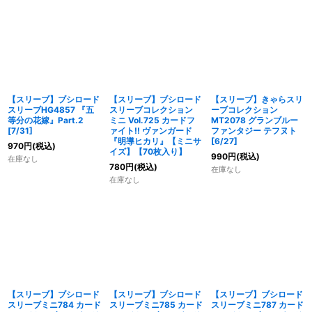
【スリーブ】ブシロード
【スリーブ】ブシロード
【スリーブ】きゃらスリ
スリーブHG4857 『五
スリーブコレクション
ーブコレクション
等分の花嫁』Part.2
ミニ Vol.725 カードフ
MT2078 グランブルー
[7/31]
ァイト!! ヴァンガード
ファンタジー テフヌト
『明導ヒカリ』【ミニサ
[6/27]
970
円
(税込)
イズ】【70枚入り】
990
円
(税込)
在庫なし
780
円
(税込)
在庫なし
在庫なし
【スリーブ】ブシロード
【スリーブ】ブシロード
【スリーブ】ブシロード
スリーブミニ784 カード
スリーブミニ785 カード
スリーブミニ787 カード