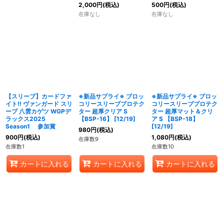
2,000
円
(税込)
500
円
(税込)
在庫なし
在庫なし
【スリーブ】カードファ
※新品サプライ※ ブロッ
※新品サプライ※ ブロッ
イト!! ヴァンガード スリ
コリースリーブプロテク
コリースリーブプロテク
ーブ 八雲カゲツ WGPデ
ター 超厚クリア S
ター 超厚マット＆クリ
ラックス2025
【BSP-16】 [12/19]
ア S 【BSP-18】
Season1 参加賞
[12/19]
980
円
(税込)
900
円
(税込)
1,080
円
(税込)
在庫数9
在庫数1
在庫数10
カートに入れる
カートに入れる
カートに入れる