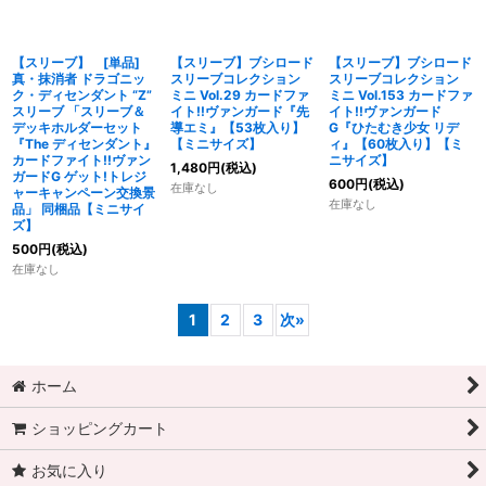
【スリーブ】 [単品]
【スリーブ】ブシロード
【スリーブ】ブシロード
真・抹消者 ドラゴニッ
スリーブコレクション
スリーブコレクション
ク・ディセンダント “Z”
ミニ Vol.29 カードファ
ミニ Vol.153 カードファ
スリーブ 「スリーブ＆
イト!!ヴァンガード『先
イト!!ヴァンガード
デッキホルダーセット
導エミ』【53枚入り】
G『ひたむき少女 リデ
『The ディセンダント』
【ミニサイズ】
ィ』【60枚入り】【ミ
カードファイト!!ヴァン
ニサイズ】
1,480
円
(税込)
ガードG ゲット!トレジ
600
円
(税込)
在庫なし
ャーキャンペーン交換景
在庫なし
品」 同梱品【ミニサイ
ズ】
500
円
(税込)
在庫なし
1
2
3
次
»
ホーム
ショッピングカート
お気に入り