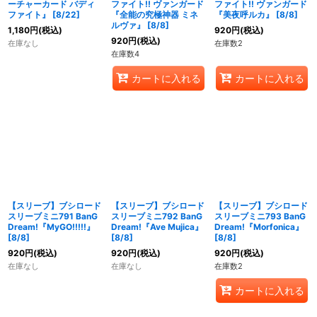
ーチャーカード バディ
ファイト!! ヴァンガード
ファイト!! ヴァンガード
ファイト』 [8/22]
『全能の究極神器 ミネ
『美夜呼ルカ』 [8/8]
ルヴァ』 [8/8]
1,180
円
(税込)
920
円
(税込)
920
円
(税込)
在庫なし
在庫数2
在庫数4
カートに入れる
カートに入れる
【スリーブ】ブシロード
【スリーブ】ブシロード
【スリーブ】ブシロード
スリーブミニ791 BanG
スリーブミニ792 BanG
スリーブミニ793 BanG
Dream!『MyGO!!!!!』
Dream!『Ave Mujica』
Dream!『Morfonica』
[8/8]
[8/8]
[8/8]
920
円
(税込)
920
円
(税込)
920
円
(税込)
在庫なし
在庫なし
在庫数2
カートに入れる