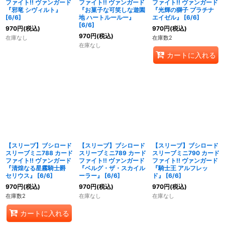
ファイト!! ヴァンガード
ファイト!! ヴァンガード
ファイト!! ヴァンガード
『邪竜 シヴィルト』
『お菓子な可笑しな遊園
『光輝の獅子 プラチナ
[6/6]
地 ハートルールー』
エイゼル』 [6/6]
[6/6]
970
円
(税込)
970
円
(税込)
970
円
(税込)
在庫なし
在庫数2
在庫なし
カートに入れる
【スリーブ】ブシロード
【スリーブ】ブシロード
【スリーブ】ブシロード
スリーブミニ788 カード
スリーブミニ789 カード
スリーブミニ790 カード
ファイト!! ヴァンガード
ファイト!! ヴァンガード
ファイト!! ヴァンガード
『清煌なる星霧騎士爵
『ベルグ・ザ・スカイル
『騎士王 アルフレッ
セリウス』 [6/6]
ーラー』 [6/6]
ド』 [6/6]
970
円
(税込)
970
円
(税込)
970
円
(税込)
在庫数2
在庫なし
在庫なし
カートに入れる