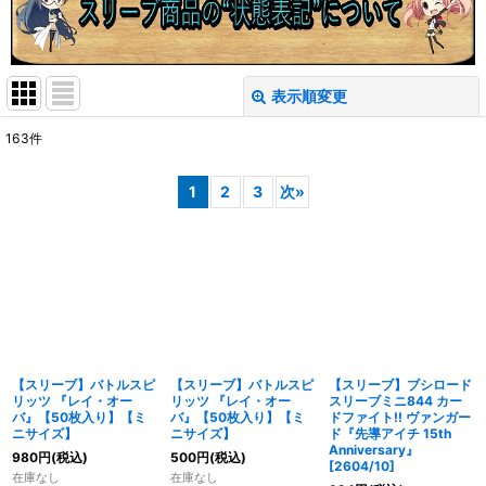
表示順変更
閉じる
163
件
表示数
:
1
2
3
次
»
在庫あり
並び順
:
絞り込む
【スリーブ】バトルスピ
【スリーブ】バトルスピ
【スリーブ】ブシロード
リッツ 『レイ・オー
リッツ 『レイ・オー
スリーブミニ844 カー
バ』【50枚入り】【ミ
バ』【50枚入り】【ミ
ドファイト!! ヴァンガー
ニサイズ】
ニサイズ】
ド『先導アイチ 15th
Anniversary』
980
円
(税込)
500
円
(税込)
[2604/10]
在庫なし
在庫なし