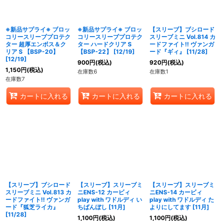
※新品サプライ※ ブロッ
※新品サプライ※ ブロッ
【スリーブ】ブシロード
コリースリーブプロテク
コリースリーブプロテク
スリーブミニ Vol.814 カ
ター 超厚エンボス＆ク
ター ハードクリア S
ードファイト!! ヴァンガ
リア S 【BSP-20】
【BSP-22】 [12/19]
ード『ギィ』 [11/28]
[12/19]
900
円
(税込)
920
円
(税込)
1,150
円
(税込)
在庫数6
在庫数1
在庫数7
カートに入れる
カートに入れる
カートに入れる
【スリーブ】ブシロード
【スリーブ】スリーブミ
【スリーブ】スリーブミ
スリーブミニ Vol.813 カ
ニENS-12 カービィ
ニENS-14 カービィ
ードファイト!! ヴァンガ
play with ワドルディ い
play with ワドルディ た
ード『狐芝ライカ』
ちばんぼし [11月]
よりにしてます [11月]
[11/28]
1,100
円
(税込)
1,100
円
(税込)