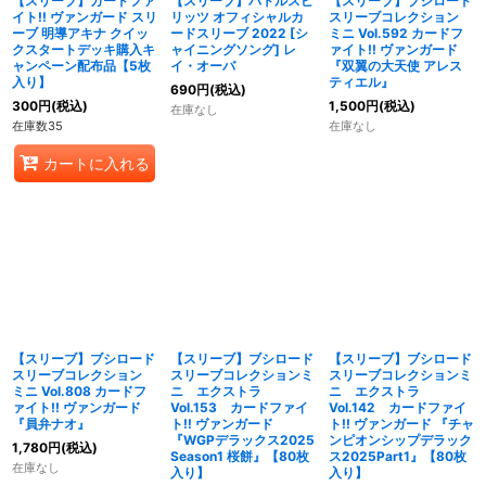
【スリーブ】カードファ
【スリーブ】バトルスピ
【スリーブ】ブシロード
イト!! ヴァンガード スリ
リッツ オフィシャルカ
スリーブコレクション
ーブ 明導アキナ クイッ
ードスリーブ 2022 [シ
ミニ Vol.592 カードフ
クスタートデッキ購入キ
ャイニングソング] レ
ァイト!! ヴァンガード
ャンペーン配布品【5枚
イ・オーバ
『双翼の大天使 アレス
入り】
ティエル』
690
円
(税込)
300
円
(税込)
1,500
円
(税込)
在庫なし
在庫数35
在庫なし
カートに入れる
【スリーブ】ブシロード
【スリーブ】ブシロード
【スリーブ】ブシロード
スリーブコレクション
スリーブコレクションミ
スリーブコレクションミ
ミニ Vol.808 カードフ
ニ エクストラ
ニ エクストラ
ァイト!! ヴァンガード
Vol.153 カードファイ
Vol.142 カードファイ
『員弁ナオ』
ト!! ヴァンガード
ト!! ヴァンガード 『チャ
『WGPデラックス2025
ンピオンシップデラック
1,780
円
(税込)
Season1 桜餅』【80枚
ス2025Part1』【80枚
在庫なし
入り】
入り】