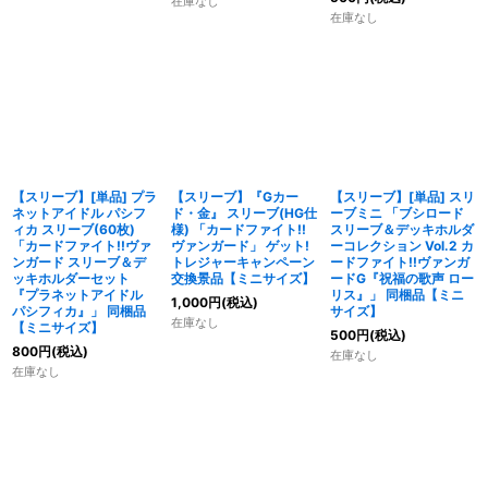
在庫なし
在庫なし
【スリーブ】[単品] プラ
【スリーブ】『Gカー
【スリーブ】[単品] スリ
ネットアイドル パシフ
ド・金』 スリーブ(HG仕
ーブミニ 「ブシロード
ィカ スリーブ(60枚)
様) 「カードファイト!!
スリーブ＆デッキホルダ
「カードファイト!!ヴァ
ヴァンガード」 ゲット!
ーコレクション Vol.2 カ
ンガード スリーブ＆デ
トレジャーキャンペーン
ードファイト!!ヴァンガ
ッキホルダーセット
交換景品【ミニサイズ】
ードG『祝福の歌声 ロー
『プラネットアイドル
リス』」 同梱品【ミニ
1,000
円
(税込)
パシフィカ』」 同梱品
サイズ】
在庫なし
【ミニサイズ】
500
円
(税込)
800
円
(税込)
在庫なし
在庫なし