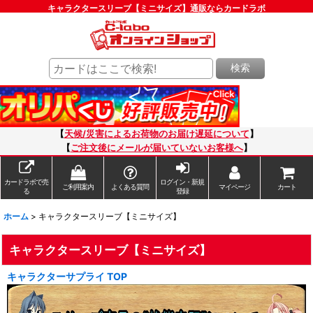
キャラクタースリーブ【ミニサイズ】通販ならカードラボ
検索
【
天候/災害によるお荷物のお届け遅延について
】
【
ご注文後にメールが届いていないお客様へ
】
カードラボで売
ログイン・新規
ご利用案内
よくある質問
マイページ
カート
る
登録
ホーム
>
キャラクタースリーブ【ミニサイズ】
キャラクタースリーブ【ミニサイズ】
キャラクターサプライ TOP