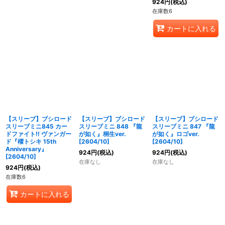
924
円
(税込)
在庫数6
カートに入れる
【スリーブ】ブシロード
【スリーブ】ブシロード
【スリーブ】ブシロード
スリーブミニ845 カー
スリーブミニ 848 『龍
スリーブミニ 847 『龍
ドファイト!! ヴァンガー
が如く』桐生ver.
が如く』ロゴver.
ド『櫂トシキ 15th
[2604/10]
[2604/10]
Anniversary』
924
円
(税込)
924
円
(税込)
[2604/10]
在庫なし
在庫なし
924
円
(税込)
在庫数6
カートに入れる