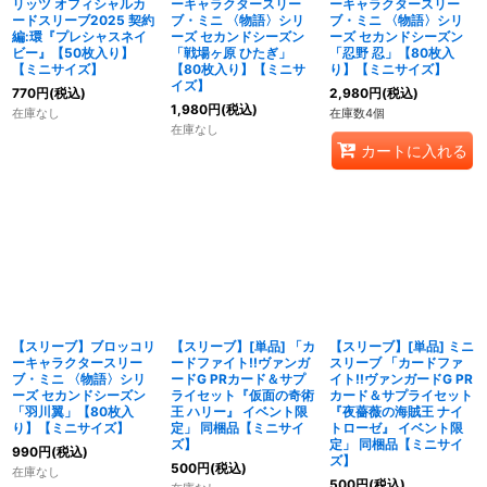
リッツ オフィシャルカ
ーキャラクタースリー
ーキャラクタースリー
ードスリーブ2025 契約
ブ・ミニ 〈物語〉シリ
ブ・ミニ 〈物語〉シリ
編:環『プレシャスネイ
ーズ セカンドシーズン
ーズ セカンドシーズン
ビー』【50枚入り】
「戦場ヶ原 ひたぎ」
「忍野 忍」【80枚入
【ミニサイズ】
【80枚入り】【ミニサ
り】【ミニサイズ】
イズ】
770
円
(税込)
2,980
円
(税込)
1,980
円
(税込)
在庫なし
在庫数4個
在庫なし
カートに入れる
【スリーブ】ブロッコリ
【スリーブ】[単品] 「カ
【スリーブ】[単品] ミニ
ーキャラクタースリー
ードファイト!!ヴァンガ
スリーブ 「カードファ
ブ・ミニ 〈物語〉シリ
ードG PRカード＆サプ
イト!!ヴァンガードG PR
ーズ セカンドシーズン
ライセット『仮面の奇術
カード＆サプライセット
「羽川翼」【80枚入
王 ハリー』 イベント限
『夜薔薇の海賊王 ナイ
り】【ミニサイズ】
定」 同梱品【ミニサイ
トローゼ』 イベント限
ズ】
定」 同梱品【ミニサイ
990
円
(税込)
ズ】
500
円
(税込)
在庫なし
500
円
(税込)