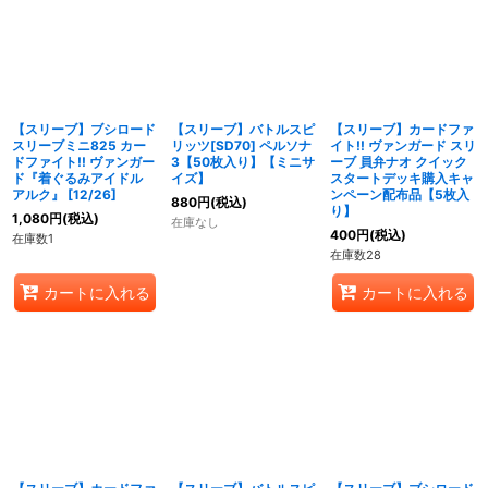
【スリーブ】ブシロード
【スリーブ】バトルスピ
【スリーブ】カードファ
スリーブミニ825 カー
リッツ[SD70] ペルソナ
イト!! ヴァンガード スリ
ドファイト!! ヴァンガー
3【50枚入り】【ミニサ
ーブ 員弁ナオ クイック
ド『着ぐるみアイドル
イズ】
スタートデッキ購入キャ
アルク』 [12/26]
ンペーン配布品【5枚入
880
円
(税込)
り】
1,080
円
(税込)
在庫なし
400
円
(税込)
在庫数1
在庫数28
カートに入れる
カートに入れる