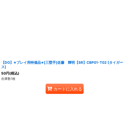
【DO】※プレイ用特価品※[三塁手]佐藤 輝明【SR】CBP01-T02 [タイガー
ス]
50
円
(税込)
在庫数1枚
カートに入れる