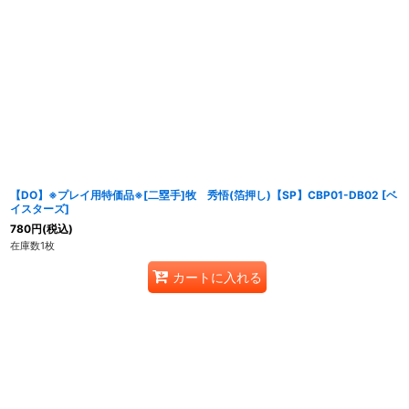
表示数
:
在庫あり
並び順
:
【DO】※プレイ用特価品※[二塁手]牧 秀悟(箔押し)【SP】CBP01-DB02 [ベ
イスターズ]
780
円
(税込)
在庫数1枚
カートに入れる