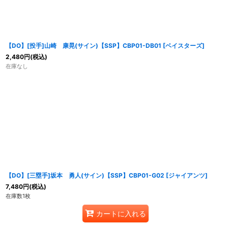
【DO】[投手]山崎 康晃(サイン)【SSP】CBP01-DB01 [ベイスターズ]
2,480
円
(税込)
在庫なし
【DO】[三塁手]坂本 勇人(サイン)【SSP】CBP01-G02 [ジャイアンツ]
7,480
円
(税込)
在庫数1枚
カートに入れる