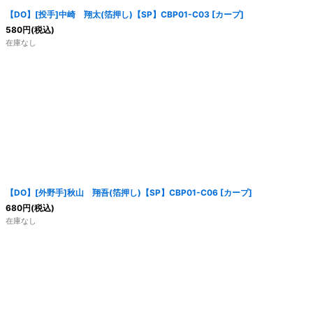
【DO】[投手]中崎 翔太(箔押し)【SP】CBP01-C03 [カープ]
580
円
(税込)
在庫なし
【DO】[外野手]秋山 翔吾(箔押し)【SP】CBP01-C06 [カープ]
680
円
(税込)
在庫なし