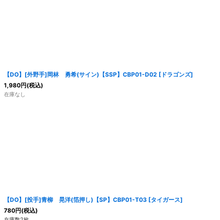
【DO】[外野手]岡林 勇希(サイン)【SSP】CBP01-D02 [ドラゴンズ]
1,980
円
(税込)
在庫なし
【DO】[投手]青柳 晃洋(箔押し)【SP】CBP01-T03 [タイガース]
780
円
(税込)
在庫数2枚