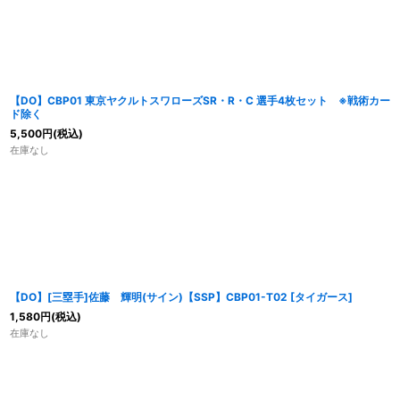
【DO】CBP01 東京ヤクルトスワローズSR・R・C 選手4枚セット ※戦術カー
ド除く
5,500
円
(税込)
在庫なし
【DO】[三塁手]佐藤 輝明(サイン)【SSP】CBP01-T02 [タイガース]
1,580
円
(税込)
在庫なし