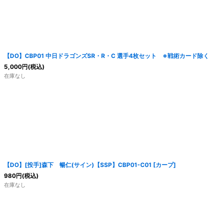
【DO】CBP01 中日ドラゴンズSR・R・C 選手4枚セット ※戦術カード除く
5,000
円
(税込)
在庫なし
【DO】[投手]森下 暢仁(サイン)【SSP】CBP01-C01 [カープ]
980
円
(税込)
在庫なし