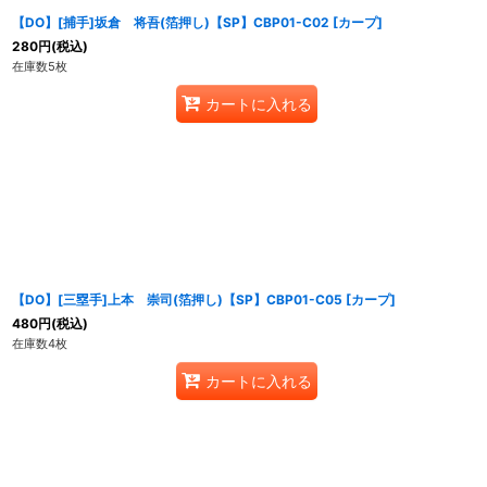
【DO】[捕手]坂倉 将吾(箔押し)【SP】CBP01-C02 [カープ]
280
円
(税込)
在庫数5枚
カートに入れる
【DO】[三塁手]上本 崇司(箔押し)【SP】CBP01-C05 [カープ]
480
円
(税込)
在庫数4枚
カートに入れる