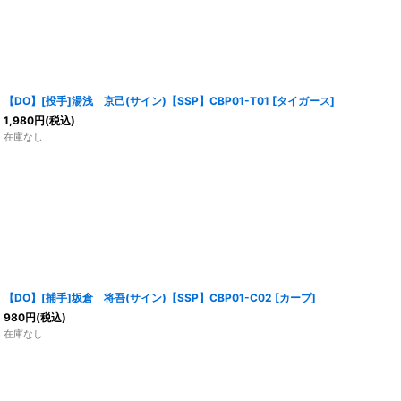
【DO】[投手]湯浅 京己(サイン)【SSP】CBP01-T01 [タイガース]
1,980
円
(税込)
在庫なし
【DO】[捕手]坂倉 将吾(サイン)【SSP】CBP01-C02 [カープ]
980
円
(税込)
在庫なし