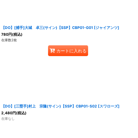
【DO】[捕手]大城 卓三(サイン)【SSP】CBP01-G01 [ジャイアンツ]
780
円
(税込)
在庫数2枚
カートに入れる
【DO】[三塁手]村上 宗隆(サイン)【SSP】CBP01-S02 [スワローズ]
2,480
円
(税込)
在庫なし