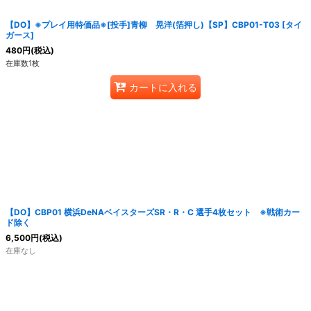
【DO】※プレイ用特価品※[投手]青柳 晃洋(箔押し)【SP】CBP01-T03 [タイ
ガース]
480
円
(税込)
在庫数1枚
カートに入れる
【DO】CBP01 横浜DeNAベイスターズSR・R・C 選手4枚セット ※戦術カー
ド除く
6,500
円
(税込)
在庫なし