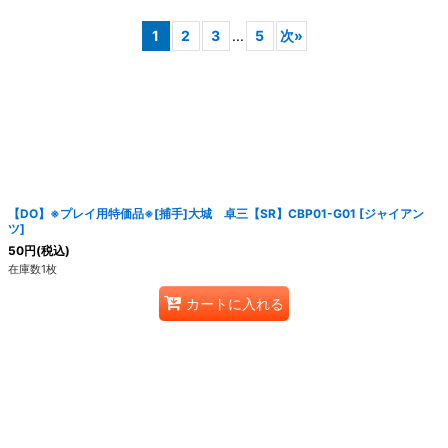
1
2
3
...
5
次
»
絞り込む
【DO】※プレイ用特価品※[捕手]大城 卓三【SR】CBP01-G01 [ジャイアン
ツ]
50
円
(税込)
在庫数1枚
カートに入れる