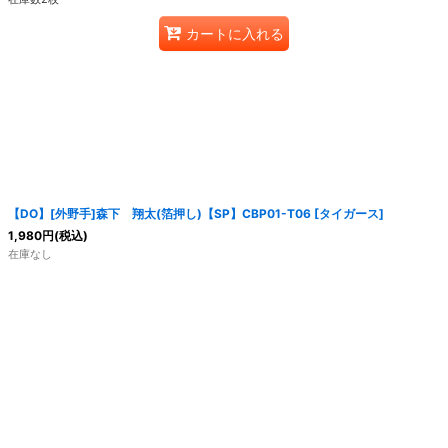
カートに入れる
【DO】[外野手]森下 翔太(箔押し)【SP】CBP01-T06 [タイガース]
1,980
円
(税込)
在庫なし