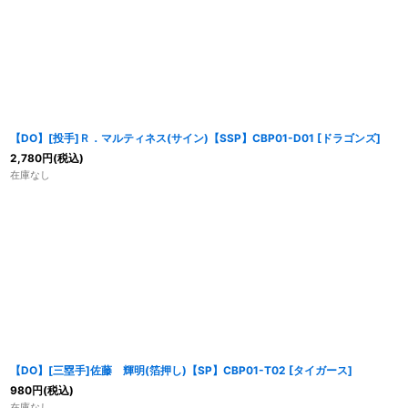
【DO】[投手]Ｒ．マルティネス(サイン)【SSP】CBP01-D01 [ドラゴンズ]
2,780
円
(税込)
在庫なし
【DO】[三塁手]佐藤 輝明(箔押し)【SP】CBP01-T02 [タイガース]
980
円
(税込)
在庫なし