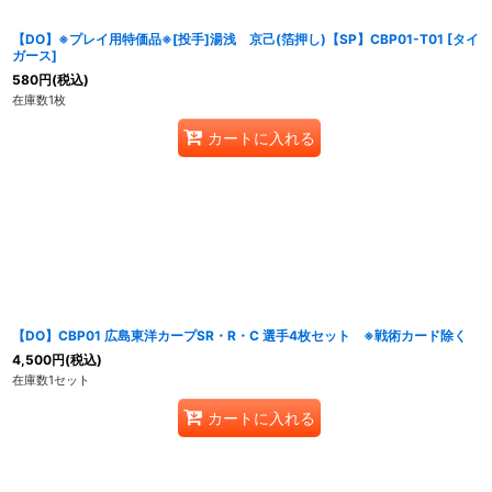
【DO】※プレイ用特価品※[投手]湯浅 京己(箔押し)【SP】CBP01-T01 [タイ
ガース]
580
円
(税込)
在庫数1枚
カートに入れる
【DO】CBP01 広島東洋カープSR・R・C 選手4枚セット ※戦術カード除く
4,500
円
(税込)
在庫数1セット
カートに入れる