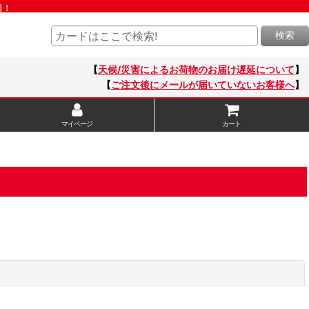
引！
検索
【
天候/災害によるお荷物のお届け遅延について
】
【
ご注文後にメールが届いていないお客様へ
】
マイページ
カート
閉じる