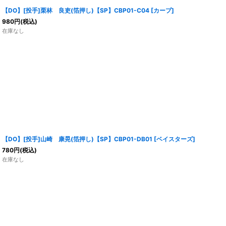
【DO】[投手]栗林 良吏(箔押し)【SP】CBP01-C04 [カープ]
980
円
(税込)
在庫なし
【DO】[投手]山崎 康晃(箔押し)【SP】CBP01-DB01 [ベイスターズ]
780
円
(税込)
在庫なし