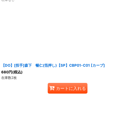
【DO】[投手]森下 暢仁(箔押し)【SP】CBP01-C01 [カープ]
680
円
(税込)
在庫数2枚
カートに入れる