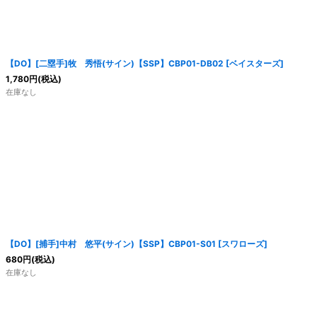
【DO】[二塁手]牧 秀悟(サイン)【SSP】CBP01-DB02 [ベイスターズ]
1,780
円
(税込)
在庫なし
【DO】[捕手]中村 悠平(サイン)【SSP】CBP01-S01 [スワローズ]
680
円
(税込)
在庫なし