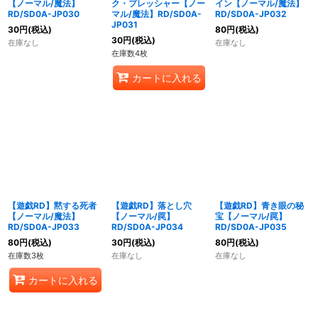
【ノーマル/魔法】
ク・プレッシャー【ノー
イン【ノーマル/魔法】
RD/SD0A-JP030
マル/魔法】RD/SD0A-
RD/SD0A-JP032
JP031
30
円
(税込)
80
円
(税込)
30
円
(税込)
在庫なし
在庫なし
在庫数4枚
カートに入れる
【遊戯RD】黙する死者
【遊戯RD】落とし穴
【遊戯RD】青き眼の秘
【ノーマル/魔法】
【ノーマル/罠】
宝【ノーマル/罠】
RD/SD0A-JP033
RD/SD0A-JP034
RD/SD0A-JP035
80
円
(税込)
30
円
(税込)
80
円
(税込)
在庫数3枚
在庫なし
在庫なし
カートに入れる