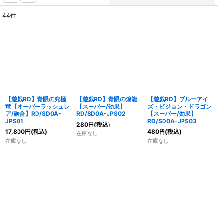
44
件
表示数
:
在庫あり
並び順
:
絞り込む
【遊戯RD】青眼の究極
【遊戯RD】青眼の煌龍
【遊戯RD】ブルーアイ
竜【オーバーラッシュレ
【スーパー/効果】
ズ・ビジョン・ドラゴン
ア/融合】RD/SD0A-
RD/SD0A-JPS02
【スーパー/効果】
JPS01
RD/SD0A-JPS03
280
円
(税込)
17,800
円
(税込)
480
円
(税込)
在庫なし
在庫なし
在庫なし