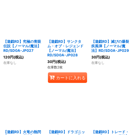
【遊戯RD】究極の青眼
【遊戯RD】サンクタ
【遊戯RD】滅びの爆裂
伝説【ノーマル/魔法】
ム・オブ・レジェンド
疾風弾【ノーマル/魔
RD/SD0A-JP027
【ノーマル/魔法】
法】RD/SD0A-JP029
RD/SD0A-JP028
120
円
(税込)
30
円
(税込)
30
円
(税込)
在庫なし
在庫なし
在庫数2枚
カートに入れる
【遊戯RD】火竜の熱閃
【遊戯RD】ドラゴニッ
【遊戯RD】トレード・