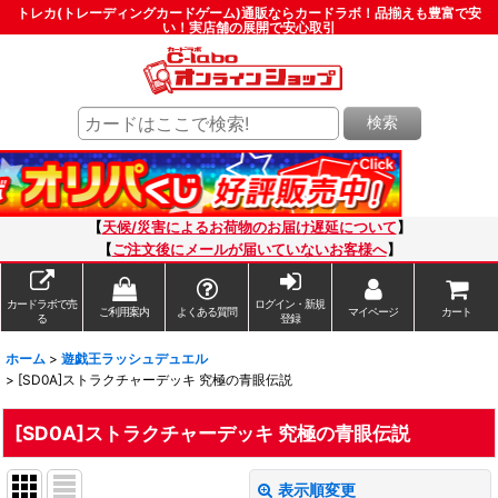
トレカ(トレーディングカードゲーム)通販ならカードラボ！品揃えも豊富で安
い！実店舗の展開で安心取引
検索
【
天候/災害によるお荷物のお届け遅延について
】
【
ご注文後にメールが届いていないお客様へ
】
カードラボで売
ログイン・新規
ご利用案内
よくある質問
マイページ
カート
る
登録
ホーム
>
遊戯王ラッシュデュエル
>
[SD0A]ストラクチャーデッキ 究極の青眼伝説
[SD0A]ストラクチャーデッキ 究極の青眼伝説
表示順変更
閉じる