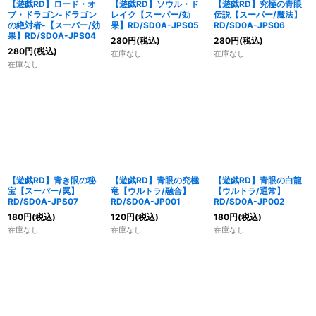
【遊戯RD】ロード・オ
【遊戯RD】ソウル・ド
【遊戯RD】究極の青眼
ブ・ドラゴン-ドラゴン
レイク【スーパー/効
伝説【スーパー/魔法】
の絶対者-【スーパー/効
果】RD/SD0A-JPS05
RD/SD0A-JPS06
果】RD/SD0A-JPS04
280
円
(税込)
280
円
(税込)
280
円
(税込)
在庫なし
在庫なし
在庫なし
【遊戯RD】青き眼の秘
【遊戯RD】青眼の究極
【遊戯RD】青眼の白龍
宝【スーパー/罠】
竜【ウルトラ/融合】
【ウルトラ/通常】
RD/SD0A-JPS07
RD/SD0A-JP001
RD/SD0A-JP002
180
円
(税込)
120
円
(税込)
180
円
(税込)
在庫なし
在庫なし
在庫なし