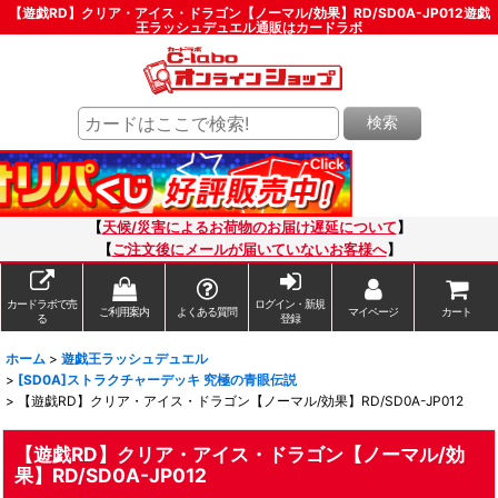
【遊戯RD】クリア・アイス・ドラゴン【ノーマル/効果】RD/SD0A-JP012遊戯
王ラッシュデュエル通販はカードラボ
検索
【
天候/災害によるお荷物のお届け遅延について
】
【
ご注文後にメールが届いていないお客様へ
】
カードラボで売
ログイン・新規
ご利用案内
よくある質問
マイページ
カート
る
登録
ホーム
>
遊戯王ラッシュデュエル
>
[SD0A]ストラクチャーデッキ 究極の青眼伝説
>
【遊戯RD】クリア・アイス・ドラゴン【ノーマル/効果】RD/SD0A-JP012
【遊戯RD】クリア・アイス・ドラゴン【ノーマル/効
果】RD/SD0A-JP012