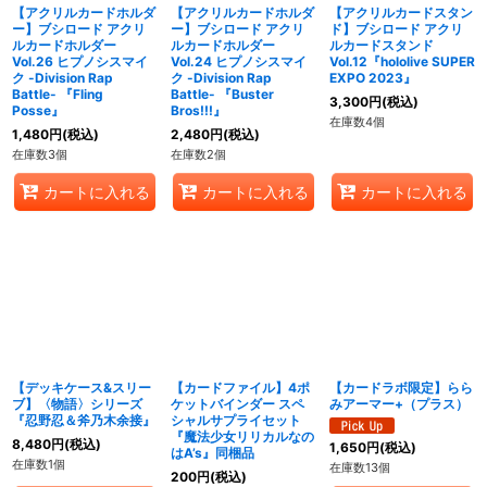
【アクリルカードホルダ
【アクリルカードホルダ
【アクリルカードスタン
ー】ブシロード アクリ
ー】ブシロード アクリ
ド】ブシロード アクリ
ルカードホルダー
ルカードホルダー
ルカードスタンド
Vol.26 ヒプノシスマイ
Vol.24 ヒプノシスマイ
Vol.12『hololive SUPER
ク -Division Rap
ク -Division Rap
EXPO 2023』
Battle- 『Fling
Battle- 『Buster
3,300
円
(税込)
Posse』
Bros!!!』
在庫数4個
1,480
円
(税込)
2,480
円
(税込)
在庫数3個
在庫数2個
カートに入れる
カートに入れる
カートに入れる
【デッキケース&スリー
【カードファイル】4ポ
【カードラボ限定】らら
ブ】〈物語〉シリーズ
ケットバインダー スペ
みアーマー+（プラス）
『忍野忍＆斧乃木余接』
シャルサプライセット
『魔法少女リリカルなの
8,480
円
(税込)
1,650
円
(税込)
はA’s』同梱品
在庫数1個
在庫数13個
200
円
(税込)