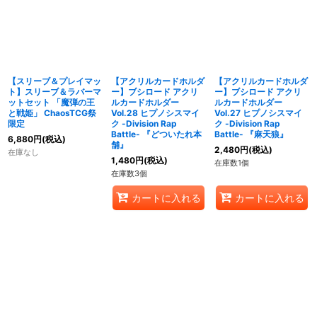
【スリーブ＆プレイマッ
【アクリルカードホルダ
【アクリルカードホルダ
ト】スリーブ＆ラバーマ
ー】ブシロード アクリ
ー】ブシロード アクリ
ットセット 「魔弾の王
ルカードホルダー
ルカードホルダー
と戦姫」 ChaosTCG祭
Vol.28 ヒプノシスマイ
Vol.27 ヒプノシスマイ
限定
ク -Division Rap
ク -Division Rap
Battle- 『どついたれ本
Battle- 『麻天狼』
6,880
円
(税込)
舗』
2,480
円
(税込)
在庫なし
1,480
円
(税込)
在庫数1個
在庫数3個
カートに入れる
カートに入れる