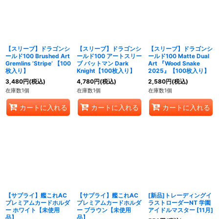
【スリーブ】ドラゴンシ
【スリーブ】ドラゴンシ
【スリーブ】ドラゴンシ
ールド100 Brushed Art
ールド100 アートスリー
ールド100 Matte Dual
Gremlins ‘Stripe’ 【100
ブ バットマン Dark
Art 『Wood Snake
枚入り】
Knight【100枚入り】
2025』【100枚入り】
3,480
円
(税込)
4,780
円
(税込)
2,580
円
(税込)
在庫数1個
在庫数1個
在庫数1個
カートに入れる
カートに入れる
カートに入れる
【サプライ】艦これAC
【サプライ】艦これAC
[新品]トレーディングイ
プレミアムカードホルダ
プレミアムカードホルダ
ラストローダーNT 学園
ー ホワイト【未使用
ー ブラウン【未使用
アイドルマスター [11月]
品】
品】