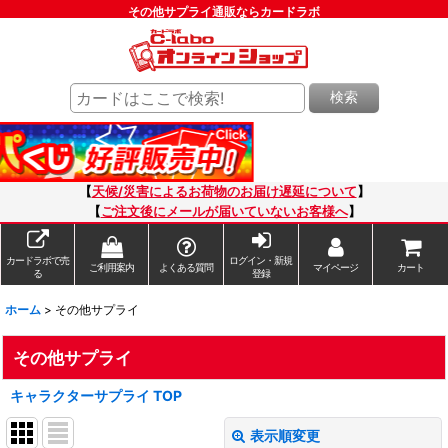
その他サプライ通販ならカードラボ
検索
【
天候/災害によるお荷物のお届け遅延について
】
【
ご注文後にメールが届いていないお客様へ
】
カードラボで売
ログイン・新規
ご利用案内
よくある質問
マイページ
カート
る
登録
ホーム
>
その他サプライ
その他サプライ
キャラクターサプライ TOP
表示順変更
閉じる