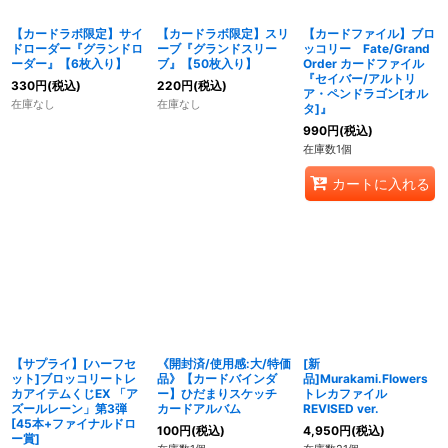
【カードラボ限定】サイ
【カードラボ限定】スリ
【カードファイル】ブロ
ドローダー『グランドロ
ーブ『グランドスリー
ッコリー Fate/Grand
ーダー』【6枚入り】
ブ』【50枚入り】
Order カードファイル
『セイバー/アルトリ
330
円
(税込)
220
円
(税込)
ア・ペンドラゴン[オル
在庫なし
在庫なし
タ]』
990
円
(税込)
在庫数1個
カートに入れる
【サプライ】[ハーフセ
《開封済/使用感:大/特価
[新
ット]ブロッコリートレ
品》【カードバインダ
品]Murakami.Flowers
カアイテムくじEX 「ア
ー】ひだまりスケッチ
トレカファイル
ズールレーン」第3弾
カードアルバム
REVISED ver.
[45本+ファイナルドロ
100
円
(税込)
4,950
円
(税込)
ー賞]