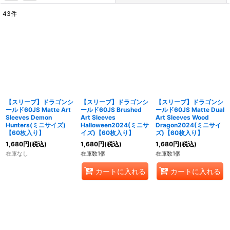
43
件
表示数
:
在庫あり
並び順
:
絞り込む
【スリーブ】ドラゴンシ
【スリーブ】ドラゴンシ
【スリーブ】ドラゴンシ
ールド60JS Matte Art
ールド60JS Brushed
ールド60JS Matte Dual
Sleeves Demon
Art Sleeves
Art Sleeves Wood
Hunters(ミニサイズ)
Halloween2024(ミニサ
Dragon2024(ミニサイ
【60枚入り】
イズ)【60枚入り】
ズ)【60枚入り】
1,680
円
(税込)
1,680
円
(税込)
1,680
円
(税込)
在庫なし
在庫数1個
在庫数1個
カートに入れる
カートに入れる