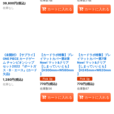
在庫数1個
在庫数21個
39,800
円
(税込)
在庫なし
カートに入れる
カートに入れる
《未開封》【サプライ】
【カードラボ特製】プレ
【カードラボ特製】プレ
ONE PIECE カードゲー
イマットカバー第8弾
イマットカバー第7弾
ム チャンピオンシップ
New! マット&クリア
New! マット&クリア
セット2022 『ポートガ
【しまっていいとも】
【しまっていいとも】
ス・D・エース』(カード
【H300mm×W580mm
【H245mm×W620mm
欠品)
】
】
1,280
円
(税込)
770
円
(税込)
770
円
(税込)
在庫なし
在庫数56
在庫数67
カートに入れる
カートに入れる