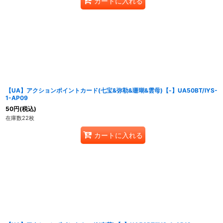
カートに入れる
【UA】アクションポイントカード(七宝&弥勒&珊瑚&雲母)【-】UA50BT/IYS-
1-AP09
50
円
(税込)
在庫数22枚
カートに入れる