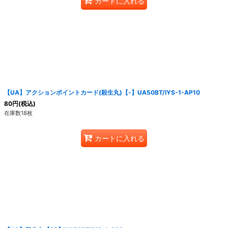
カートに入れる
【UA】アクションポイントカード(殺生丸)【-】UA50BT/IYS-1-AP10
80
円
(税込)
在庫数18枚
カートに入れる