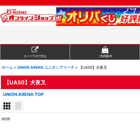
カードラボで売る
ご利用案内
ホーム
>
UNION ARENA ユニオンアリーナ
>
【UA50】犬夜叉
【UA50】犬夜叉
UNION ARENA TOP
90
件
表示数
:
在庫あり