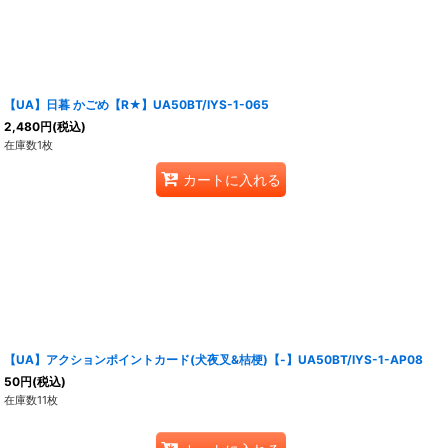
【UA】日暮 かごめ【R★】UA50BT/IYS-1-065
2,480
円
(税込)
在庫数1枚
カートに入れる
【UA】アクションポイントカード(犬夜叉&桔梗)【-】UA50BT/IYS-1-AP08
50
円
(税込)
在庫数11枚