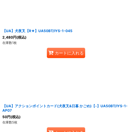
絞り込む
【UA】犬夜叉【R★】UA50BT/IYS-1-045
2,480
円
(税込)
在庫数1枚
カートに入れる
【UA】アクションポイントカード(犬夜叉&日暮 かごめ)【-】UA50BT/IYS-1-
AP07
50
円
(税込)
在庫数5枚