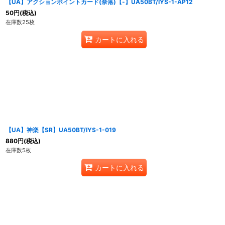
【UA】アクションポイントカード(奈落)【-】UA50BT/IYS-1-AP12
50
円
(税込)
在庫数25枚
カートに入れる
【UA】神楽【SR】UA50BT/IYS-1-019
880
円
(税込)
在庫数5枚
カートに入れる