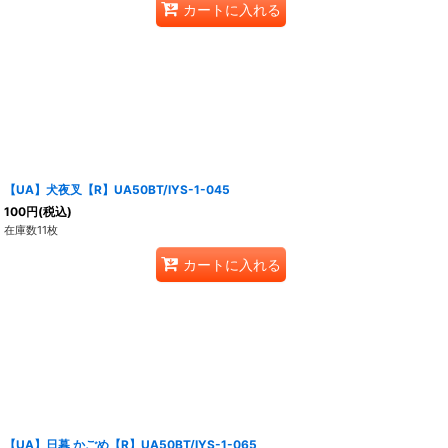
カートに入れる
【UA】犬夜叉【R】UA50BT/IYS-1-045
100
円
(税込)
在庫数11枚
カートに入れる
【UA】日暮 かごめ【R】UA50BT/IYS-1-065