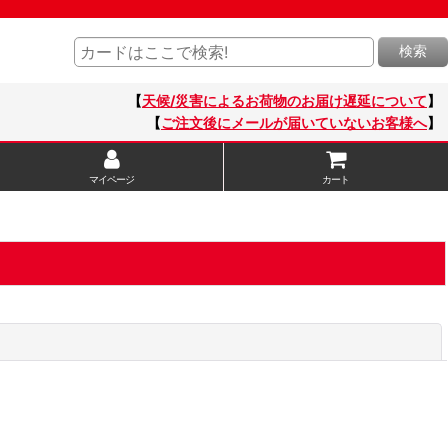
検索
【
天候/災害によるお荷物のお届け遅延について
】
【
ご注文後にメールが届いていないお客様へ
】
マイページ
カート
閉じる