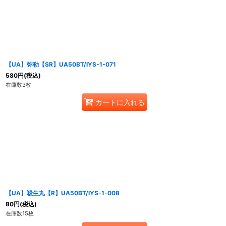
【UA】弥勒【SR】UA50BT/IYS-1-071
580
円
(税込)
在庫数3枚
カートに入れる
【UA】殺生丸【R】UA50BT/IYS-1-008
80
円
(税込)
在庫数15枚