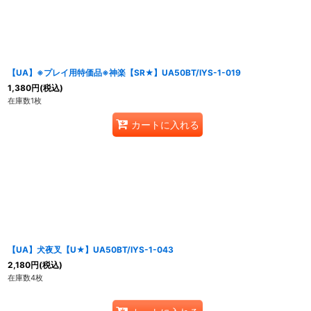
並び順
:
【UA】※プレイ用特価品※神楽【SR★】UA50BT/IYS-1-019
1,380
円
(税込)
在庫数1枚
カートに入れる
【UA】犬夜叉【U★】UA50BT/IYS-1-043
2,180
円
(税込)
在庫数4枚