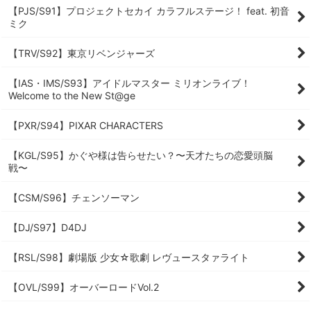
【PJS/S91】プロジェクトセカイ カラフルステージ！ feat. 初音
ミク
【TRV/S92】東京リベンジャーズ
【IAS・IMS/S93】アイドルマスター ミリオンライブ！
Welcome to the New St@ge
【PXR/S94】PIXAR CHARACTERS
【KGL/S95】かぐや様は告らせたい？〜天才たちの恋愛頭脳
戦〜
【CSM/S96】チェンソーマン
【DJ/S97】D4DJ
【RSL/S98】劇場版 少女☆歌劇 レヴュースタァライト
【OVL/S99】オーバーロードVol.2