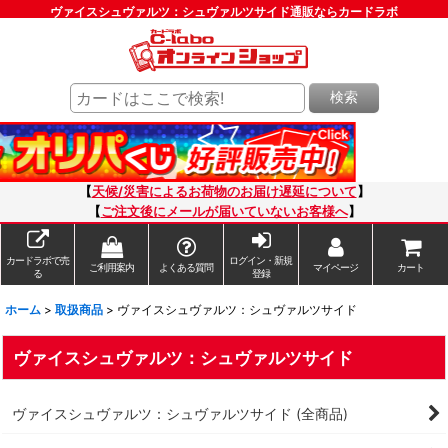
ヴァイスシュヴァルツ：シュヴァルツサイド通販ならカードラボ
検索
【
天候/災害によるお荷物のお届け遅延について
】
【
ご注文後にメールが届いていないお客様へ
】
カードラボで売
ログイン・新規
ご利用案内
よくある質問
マイページ
カート
る
登録
ホーム
>
取扱商品
>
ヴァイスシュヴァルツ：シュヴァルツサイド
ヴァイスシュヴァルツ：シュヴァルツサイド
ヴァイスシュヴァルツ：シュヴァルツサイド (全商品)