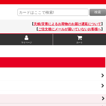
検索
【
天候/災害によるお荷物のお届け遅延について
】
【
ご注文後にメールが届いていないお客様へ
】
マイページ
カート