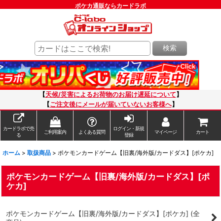
ポケカ通販ならカードラボ
検索
【
天候/災害によるお荷物のお届け遅延について
】
【
ご注文後にメールが届いていないお客様へ
】
カードラボで売
ログイン・新規
ご利用案内
よくある質問
マイページ
カート
る
登録
ホーム
>
取扱商品
>
ポケモンカードゲーム【旧裏/海外版/カードダス】[ポケカ]
ポケモンカードゲーム【旧裏/海外版/カードダス】[ポ
ケカ]
ポケモンカードゲーム【旧裏/海外版/カードダス】[ポケカ] (全