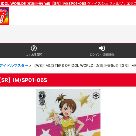
F IDOL WORLD!! 双海亜美(foil)【SR】IM/SP01-06Sヴァイスシュヴァルツ
よくある質問
ログイン・新規登録
 アイドルマスター
>
【WS】M@STERS OF IDOL WORLD!! 双海亜美(foil)【SR】IM/
SR】IM/SP01-06S