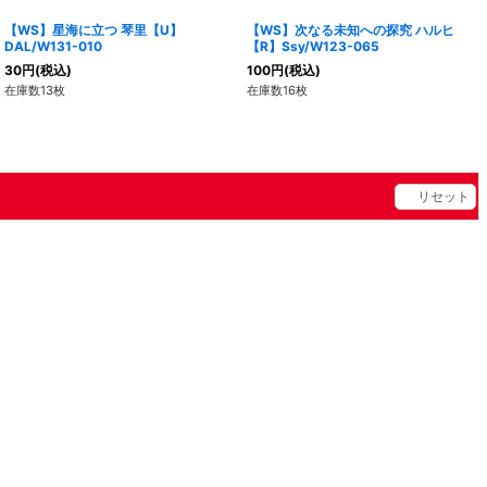
【WS】星海に立つ 琴里【U】
【WS】次なる未知への探究 ハルヒ
DAL/W131-010
【R】Ssy/W123-065
30
円
(税込)
100
円
(税込)
在庫数13枚
在庫数16枚
リセット