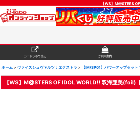
【WS】M@STERS O
カードラボで売る
ご利用案内
ホーム
>
ヴァイスシュヴァルツ：エクストラ
>
【IM/SP01】パワーアップセット
【WS】M@STERS OF IDOL WORLD!! 双海亜美(foil)【