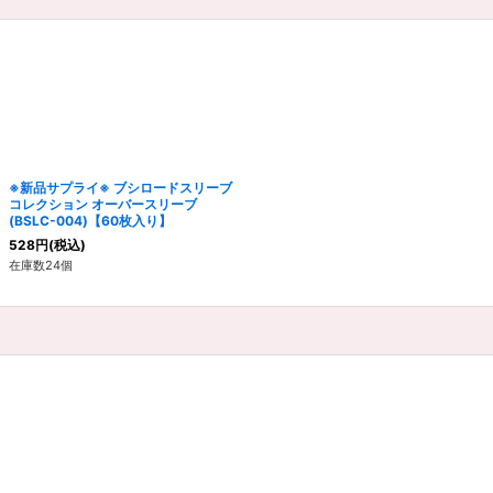
※新品サプライ※ ブシロードスリーブ
コレクション オーバースリーブ
(BSLC-004)【60枚入り】
528
円
(税込)
在庫数24個