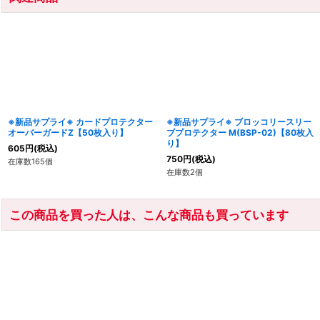
※新品サプライ※ カードプロテクター
※新品サプライ※ ブロッコリースリー
オーバーガードZ【50枚入り】
ブプロテクター M(BSP-02)【80枚入
り】
605
円
(税込)
750
円
(税込)
在庫数165個
在庫数2個
この商品を買った人は、こんな商品も買っています