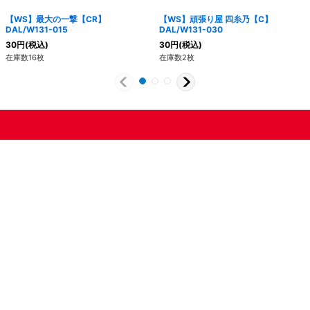
【WS】最大の一撃【CR】
【WS】頑張り屋 四糸乃【C】
DAL/W131-015
DAL/W131-030
30
円
(税込)
30
円
(税込)
在庫数16枚
在庫数2枚