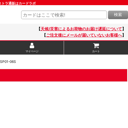
：エクストラ通販はカードラボ
検索
【
天候/災害によるお荷物のお届け遅延について
】
【
ご注文後にメールが届いていないお客様へ
】
マイページ
カート
SP01-06S