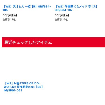
【WS】天才も人 一姫【R】GRI/S84-
【WS】学園祭でもメイド 幸【R】
105
GRI/S84-107
50
円
(税込)
50
円
(税込)
在庫数13枚
在庫数16枚
最近チェックしたアイテム
【WS】M@STERS OF IDOL
WORLD!! 双海亜美(foil)【SR】
IM/SP01-06S