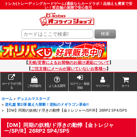
トレカ(トレーディングカードゲーム)通販ならカードラボ！品揃えも豊富で安
い！実店舗の展開で安心取引
検索
【
天候/災害によるお荷物のお届け遅延について
】
【
ご注文後にメールが届いていないお客様へ
】
カードラボで売
ログイン・新規
ご利用案内
よくある質問
マイページ
カート
る
登録
ホーム
>
デュエルマスターズ
>
逆札篇 第2弾 燃えろ禁断！逆転のドギラゴン革命!!
>
【DM】同期の妖精/ド浮きの動悸【金トレジャー/SP/R】26RP2 SP4/SP5
【DM】同期の妖精/ド浮きの動悸【金トレジャ
ー/SP/R】26RP2 SP4/SP5