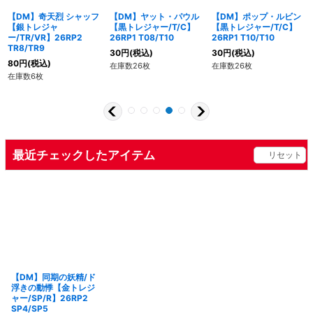
【DM】奇天烈 シャッフ
【DM】ヤット・パウル
【DM】ポップ・ルビン
【銀トレジャ
【黒トレジャー/T/C】
【黒トレジャー/T/C】
ー/TR/VR】26RP2
26RP1 T08/T10
26RP1 T10/T10
TR8/TR9
30
円
(税込)
30
円
(税込)
80
円
(税込)
在庫数26枚
在庫数26枚
在庫数6枚
最近チェックしたアイテム
リセット
【DM】同期の妖精/ド
浮きの動悸【金トレジ
ャー/SP/R】26RP2
SP4/SP5