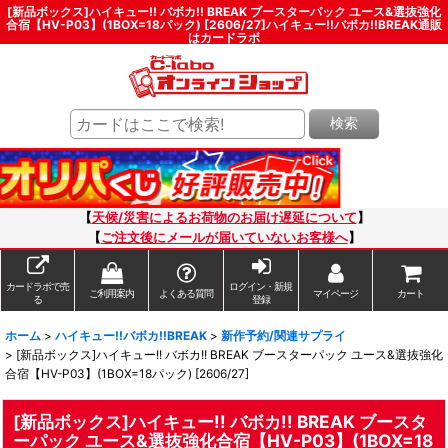
[新品ボックス]ハイキュー!! バボカ!! BREAK ブースターパック ユース&選抜強化
合宿【HV-P03】(1BOX=18パック) [2606/27]ハイキュー!!バボカ!!BREAK通販
はカードラボ
検索
【
天候/災害によるお荷物のお届け遅延について
】
【
ご注文後にメールが届いていないお客様へ
】
カードラボで売
ログイン・新規
ご利用案内
よくある質問
マイページ
カート
る
登録
ホーム
>
ハイキュー!!バボカ!!BREAK
>
新作予約/関連サプライ
>
[新品ボックス]ハイキュー!! バボカ!! BREAK ブースターパック ユース&選抜強化
合宿【HV-P03】(1BOX=18パック) [2606/27]
[新品ボックス]ハイキュー!! バボカ!! BREAK ブースタ
ーパック ユース&選抜強化合宿【HV-P03】(1BOX=18