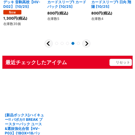
デッキ 音駒高校【HV-
カードスリーブ1 カード
カードスリーブ1 日向 翔
D02】 [10/25]
バック [10/25]
陽 [10/25]
800
円
(税込)
800
円
(税込)
1,300
円
(税込)
在庫数5
在庫数4
在庫数35個
最近チェックしたアイテム
リセット
[新品ボックス]ハイキュ
ー!! バボカ!! BREAK ブ
ースターパック ユース
&選抜強化合宿【HV-
P03】(1BOX=18パッ