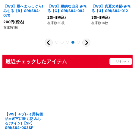
【WS】夏へまっしぐら!
【WS】臆病な自分 みち
【WS】真夏の奇跡 みち
みちる【R】GRI/S84-
る【C】GRI/S84-092
る【U】GRI/S84-012
070
20
円
(税込)
30
円
(税込)
200
円
(税込)
在庫数20枚
在庫数14枚
在庫数1枚
最近チェックしたアイテム
リセット
【WS】※プレイ用特価
品※迷宮に咲く花 みち
る(サイン)【SP】
GRI/S84-003SP