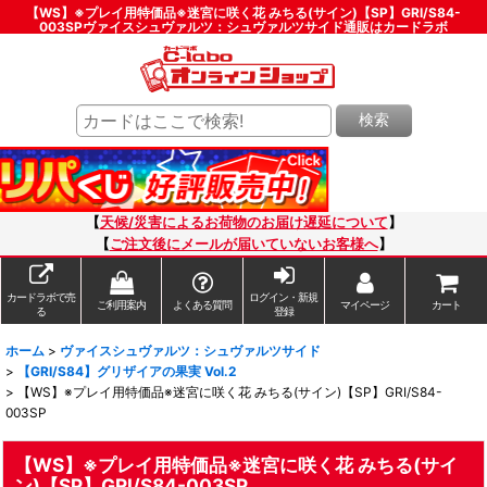
【WS】※プレイ用特価品※迷宮に咲く花 みちる(サイン)【SP】GRI/S84-
003SPヴァイスシュヴァルツ：シュヴァルツサイド通販はカードラボ
検索
【
天候/災害によるお荷物のお届け遅延について
】
【
ご注文後にメールが届いていないお客様へ
】
カードラボで売
ログイン・新規
ご利用案内
よくある質問
マイページ
カート
る
登録
ホーム
>
ヴァイスシュヴァルツ：シュヴァルツサイド
>
【GRI/S84】グリザイアの果実 Vol.2
>
【WS】※プレイ用特価品※迷宮に咲く花 みちる(サイン)【SP】GRI/S84-
003SP
【WS】※プレイ用特価品※迷宮に咲く花 みちる(サイ
ン)【SP】GRI/S84-003SP