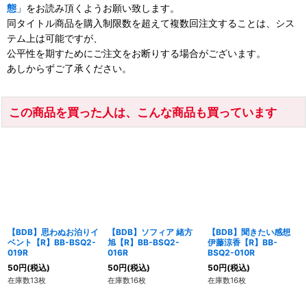
態
」をお読み頂くようお願い致します。
同タイトル商品を購入制限数を超えて複数回注文することは、シス
テム上は可能ですが、
公平性を期すためにご注文をお断りする場合がございます。
あしからずご了承ください。
この商品を買った人は、こんな商品も買っています
【BDB】思わぬお泊りイ
【BDB】ソフィア 緒方
【BDB】聞きたい感想
ベント【R】BB-BSQ2-
旭【R】BB-BSQ2-
伊藤涼香【R】BB-
019R
016R
BSQ2-010R
50
円
(税込)
50
円
(税込)
50
円
(税込)
在庫数13枚
在庫数16枚
在庫数16枚