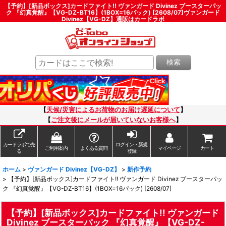
【予約】[新品ボックス]カードファイト!! ヴァンガード Divinez ブースターパッ
ク 『幻真覚醒』【VG-DZ-BT16】(1BOX=16パック) [2608/07]ヴァンガード
Divinez【VG-DZ】通販はカードラボ
検索
【
天候/災害によるお荷物のお届け遅延について
】
【
ご注文後にメールが届いていないお客様へ
】
カードラボで売
ログイン・新規
ご利用案内
よくある質問
マイページ
カート
る
登録
ホーム
>
ヴァンガード Divinez【VG-DZ】
>
新作予約
>
【予約】[新品ボックス]カードファイト!! ヴァンガード Divinez ブースターパッ
ク 『幻真覚醒』【VG-DZ-BT16】(1BOX=16パック) [2608/07]
【予約】[新品ボックス]カードファイト!! ヴァンガード
Divinez ブースターパック 『幻真覚醒』【VG-DZ-