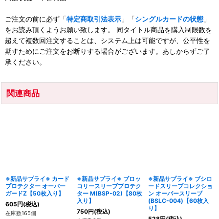
ご注文の前に必ず「
特定商取引法表示
」「
シングルカードの状態
」
をお読み頂くようお願い致します。 同タイトル商品を購入制限数を
超えて複数回注文することは、システム上は可能ですが、公平性を
期すためにご注文をお断りする場合がございます。あしからずご了
承ください。
関連商品
※新品サプライ※ カード
※新品サプライ※ ブロッ
※新品サプライ※ ブシロ
プロテクター オーバー
コリースリーブプロテク
ードスリーブコレクショ
ガードZ【50枚入り】
ター M(BSP-02)【80枚
ン オーバースリーブ
入り】
(BSLC-004)【60枚入
605
円
(税込)
り】
750
円
(税込)
在庫数165個
528
円
(税込)