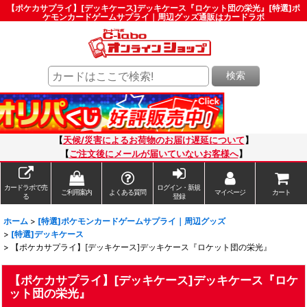
【ポケカサプライ】[デッキケース]デッキケース『ロケット団の栄光』[特選]ポ
ケモンカードゲームサプライ｜周辺グッズ通販はカードラボ
検索
【
天候/災害によるお荷物のお届け遅延について
】
【
ご注文後にメールが届いていないお客様へ
】
カードラボで売
ログイン・新規
ご利用案内
よくある質問
マイページ
カート
る
登録
ホーム
>
[特選]ポケモンカードゲームサプライ｜周辺グッズ
>
[特選]デッキケース
>
【ポケカサプライ】[デッキケース]デッキケース『ロケット団の栄光』
【ポケカサプライ】[デッキケース]デッキケース『ロケ
ット団の栄光』