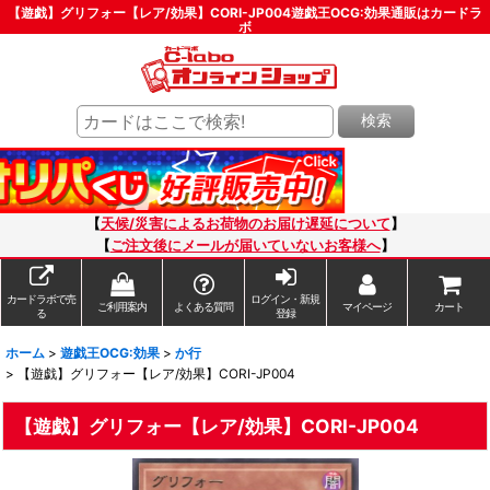
【遊戯】グリフォー【レア/効果】CORI-JP004遊戯王OCG:効果通販はカードラ
ボ
検索
【
天候/災害によるお荷物のお届け遅延について
】
【
ご注文後にメールが届いていないお客様へ
】
カードラボで売
ログイン・新規
ご利用案内
よくある質問
マイページ
カート
る
登録
ホーム
>
遊戯王OCG:効果
>
か行
>
【遊戯】グリフォー【レア/効果】CORI-JP004
【遊戯】グリフォー【レア/効果】CORI-JP004