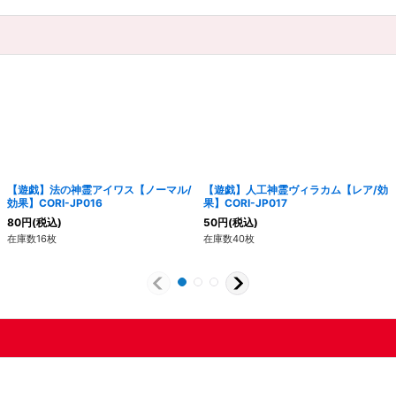
【遊戯】法の神霊アイワス【ノーマル/
【遊戯】人工神霊ヴィラカム【レア/効
効果】CORI-JP016
果】CORI-JP017
80
円
(税込)
50
円
(税込)
在庫数16枚
在庫数40枚