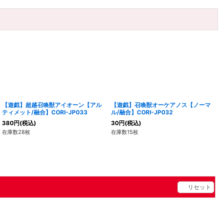
【遊戯】超越召喚獣アイオーン【アル
【遊戯】召喚獣オーケアノス【ノーマ
ティメット/融合】CORI-JP033
ル/融合】CORI-JP032
380
円
(税込)
30
円
(税込)
在庫数28枚
在庫数15枚
リセット