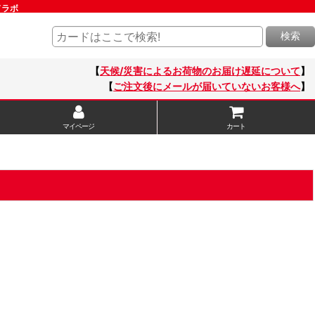
ドラボ
検索
【
天候/災害によるお荷物のお届け遅延について
】
【
ご注文後にメールが届いていないお客様へ
】
マイページ
カート