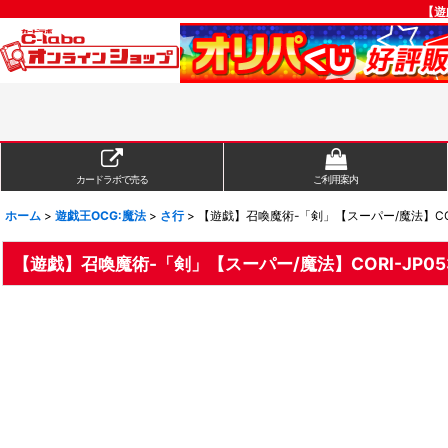
【遊
カードラボで売る
ご利用案内
ホーム
>
遊戯王OCG:魔法
>
さ行
>
【遊戯】召喚魔術-「剣」【スーパー/魔法】CORI
【遊戯】召喚魔術-「剣」【スーパー/魔法】CORI-JP05