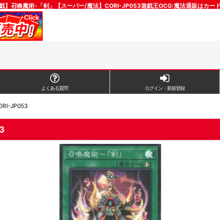
戯】召喚魔術-「剣」【スーパー/魔法】CORI-JP053遊戯王OCG:魔法通販はカー
よくある質問
ログイン・新規登録
-JP053
3