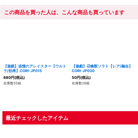
この商品を買った人は、こんな商品も買っています
【遊戯】追憶のアレイスター【ウルト
【遊戯】召喚獣ソラト【レア/融合】
ラ/効果】CORI-JP015
CORI-JP030
680
円
(税込)
50
円
(税込)
在庫数55枚
在庫数26枚
最近チェックしたアイテム