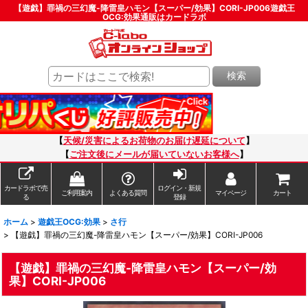
【遊戯】罪禍の三幻魔-降雷皇ハモン【スーパー/効果】CORI-JP006遊戯王
OCG:効果通販はカードラボ
検索
【
天候/災害によるお荷物のお届け遅延について
】
【
ご注文後にメールが届いていないお客様へ
】
カードラボで売
ログイン・新規
ご利用案内
よくある質問
マイページ
カート
る
登録
ホーム
>
遊戯王OCG:効果
>
さ行
>
【遊戯】罪禍の三幻魔-降雷皇ハモン【スーパー/効果】CORI-JP006
【遊戯】罪禍の三幻魔-降雷皇ハモン【スーパー/効
果】CORI-JP006