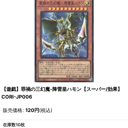
【遊戯】罪禍の三幻魔-降雷皇ハモン【スーパー/効果】
CORI-JP006
販売価格
:
120
円
(税込)
在庫数10枚