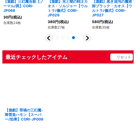
【遊戯】三幻魔合殺【ノ
【遊戯】光と闇の戦士カ
【遊戯】黒き混沌の魔術
ーマル/罠】CORI-
オス・ソルジャー【ウル
師ブラック・カオス【ウ
JP066
トラ/儀式】CORI-
ルトラ/儀式】CORI-
JP028
JP027
30
円
(税込)
380
円
(税込)
580
円
(税込)
在庫数24枚
在庫数27枚
在庫数35枚
最近チェックしたアイテム
リセット
【遊戯】罪禍の三幻魔-
降雷皇ハモン【スーパ
ー/効果】CORI-JP006