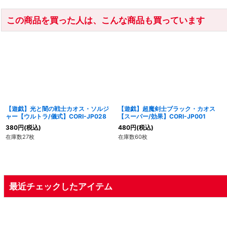
この商品を買った人は、こんな商品も買っています
【遊戯】光と闇の戦士カオス・ソルジ
【遊戯】超魔剣士ブラック・カオス
ャー【ウルトラ/儀式】CORI-JP028
【スーパー/効果】CORI-JP001
380
円
(税込)
480
円
(税込)
在庫数27枚
在庫数60枚
最近チェックしたアイテム