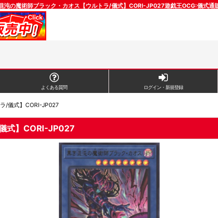
沌の魔術師ブラック・カオス【ウルトラ/儀式】CORI-JP027遊戯王OCG:儀式
よくある質問
ログイン・新規登録
式】CORI-JP027
】CORI-JP027