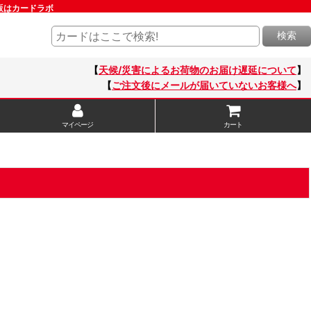
通販はカードラボ
検索
【
天候/災害によるお荷物のお届け遅延について
】
【
ご注文後にメールが届いていないお客様へ
】
マイページ
カート