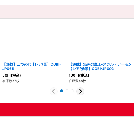
【遊戯】二つの心【レア/罠】CORI-
【遊戯】混沌の魔王-スカル・デーモン
JP065
【レア/効果】CORI-JP002
50
円
(税込)
100
円
(税込)
在庫数37枚
在庫数46枚