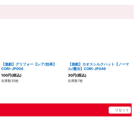
【遊戯】グリフォー【レア/効果】
【遊戯】カオスシルクハット【ノーマ
CORI-JP004
ル/魔法】CORI-JP046
100
円
(税込)
30
円
(税込)
在庫数39枚
在庫数7枚
リセット