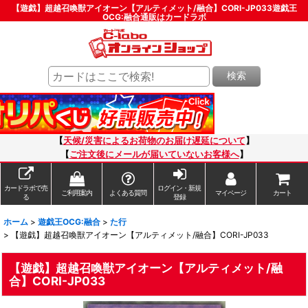
【遊戯】超越召喚獣アイオーン【アルティメット/融合】CORI-JP033遊戯王
OCG:融合通販はカードラボ
検索
【
天候/災害によるお荷物のお届け遅延について
】
【
ご注文後にメールが届いていないお客様へ
】
カードラボで売
ログイン・新規
ご利用案内
よくある質問
マイページ
カート
る
登録
ホーム
>
遊戯王OCG:融合
>
た行
>
【遊戯】超越召喚獣アイオーン【アルティメット/融合】CORI-JP033
【遊戯】超越召喚獣アイオーン【アルティメット/融
合】CORI-JP033