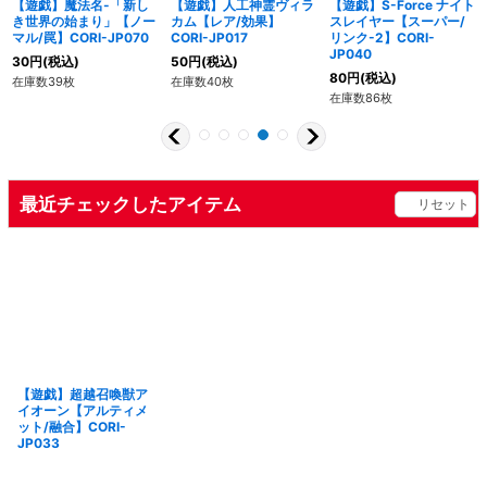
【遊戯】魔法名-「新し
【遊戯】人工神霊ヴィラ
【遊戯】S-Force ナイト
き世界の始まり」【ノー
カム【レア/効果】
スレイヤー【スーパー/
マル/罠】CORI-JP070
CORI-JP017
リンク-2】CORI-
JP040
30
円
(税込)
50
円
(税込)
80
円
(税込)
在庫数39枚
在庫数40枚
在庫数86枚
最近チェックしたアイテム
リセット
【遊戯】超越召喚獣ア
イオーン【アルティメ
ット/融合】CORI-
JP033