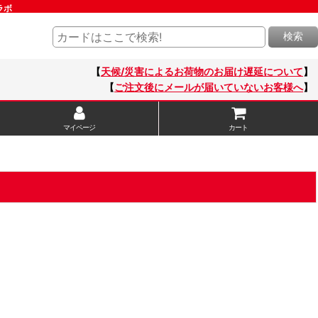
ラボ
検索
【
天候/災害によるお荷物のお届け遅延について
】
【
ご注文後にメールが届いていないお客様へ
】
マイページ
カート