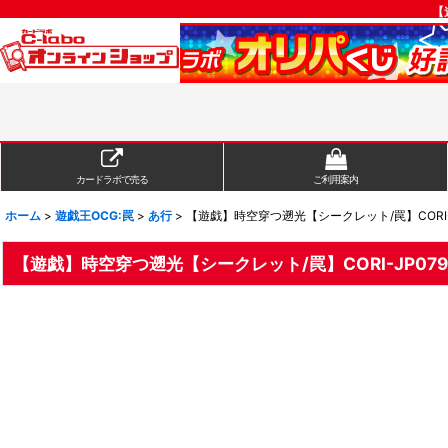
【
カードラボで売る
ご利用案内
ホーム
>
遊戯王OCG:罠
>
あ行
>
【遊戯】時空穿つ遡光【シークレット/罠】CORI-J
【遊戯】時空穿つ遡光【シークレット/罠】CORI-JP079