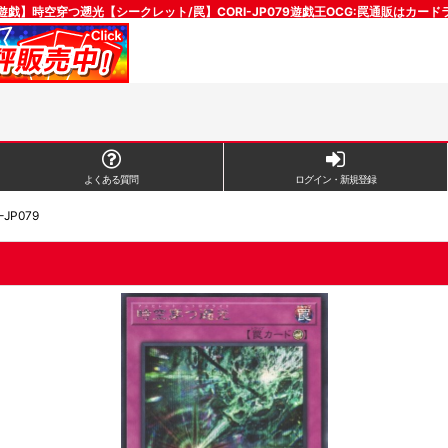
遊戯】時空穿つ遡光【シークレット/罠】CORI-JP079遊戯王OCG:罠通販はカード
よくある質問
ログイン・新規登録
P079