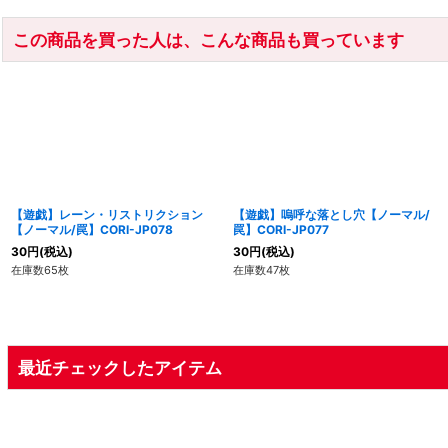
この商品を買った人は、こんな商品も買っています
【遊戯】レーン・リストリクション
【遊戯】嗚呼な落とし穴【ノーマル/
【ノーマル/罠】CORI-JP078
罠】CORI-JP077
30
円
(税込)
30
円
(税込)
在庫数65枚
在庫数47枚
最近チェックしたアイテム