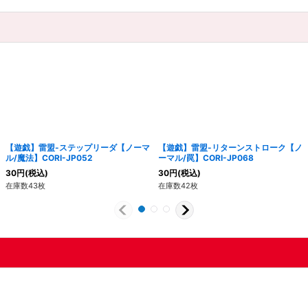
【遊戯】雷盟-ステップリーダ【ノーマ
【遊戯】雷盟-リターンストローク【ノ
ル/魔法】CORI-JP052
ーマル/罠】CORI-JP068
30
円
(税込)
30
円
(税込)
在庫数43枚
在庫数42枚