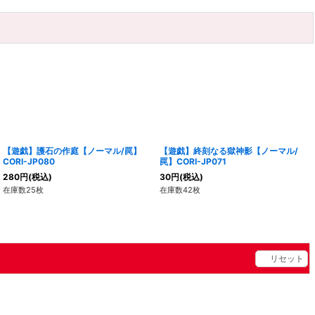
【遊戯】護石の作庭【ノーマル/罠】
【遊戯】終刻なる獄神影【ノーマル/
CORI-JP080
罠】CORI-JP071
280
円
(税込)
30
円
(税込)
在庫数25枚
在庫数42枚
リセット